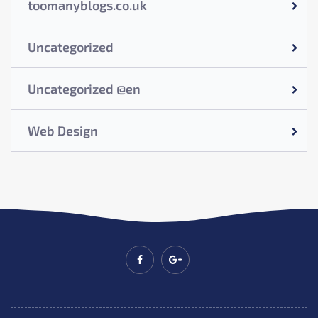
toomanyblogs.co.uk
Uncategorized
Uncategorized @en
Web Design