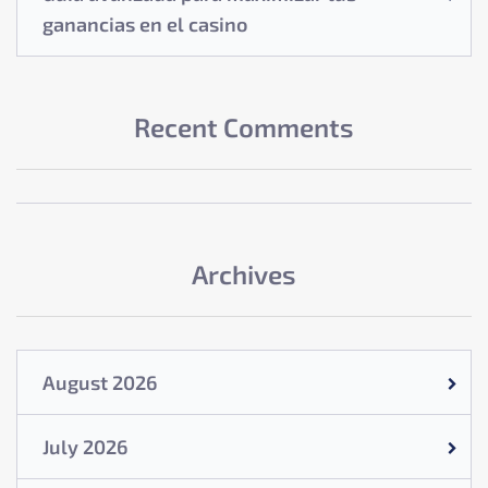
ganancias en el casino
Recent Comments
Archives
August 2026
July 2026