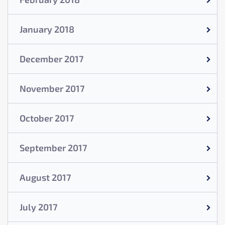
January 2018
December 2017
November 2017
October 2017
September 2017
August 2017
July 2017