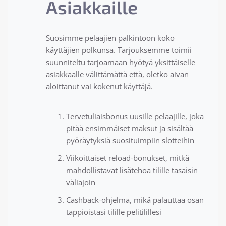
Asiakkaille
Suosimme pelaajien palkintoon koko
käyttäjien polkunsa. Tarjouksemme toimii
suunniteltu tarjoamaan hyötyä yksittäiselle
asiakkaalle välittämättä että, oletko aivan
aloittanut vai kokenut käyttäjä.
Tervetuliaisbonus uusille pelaajille, joka
pitää ensimmäiset maksut ja sisältää
pyöräytyksiä suosituimpiin slotteihin
Viikoittaiset reload-bonukset, mitkä
mahdollistavat lisätehoa tilille tasaisin
väliajoin
Cashback-ohjelma, mikä palauttaa osan
tappioistasi tilille pelitilillesi