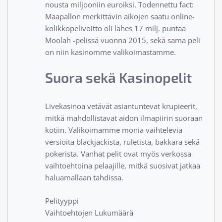
nousta miljooniin euroiksi. Todennettu fact:
Maapallon merkittävin aikojen saatu online-
kolikkopelivoitto oli lähes 17 milj. puntaa
Moolah -pelissä vuonna 2015, sekä sama peli
on niin kasinomme valikoimastamme.
Suora sekä Kasinopelit
Livekasinoa vetävät asiantuntevat krupieerit,
mitkä mahdollistavat aidon ilmapiirin suoraan
kotiin. Valikoimamme monia vaihtelevia
versioita blackjackista, ruletista, bakkara sekä
pokerista. Vanhat pelit ovat myös verkossa
vaihtoehtoina pelaajille, mitkä suosivat jatkaa
haluamallaan tahdissa.
Pelityyppi
Vaihtoehtojen Lukumäärä