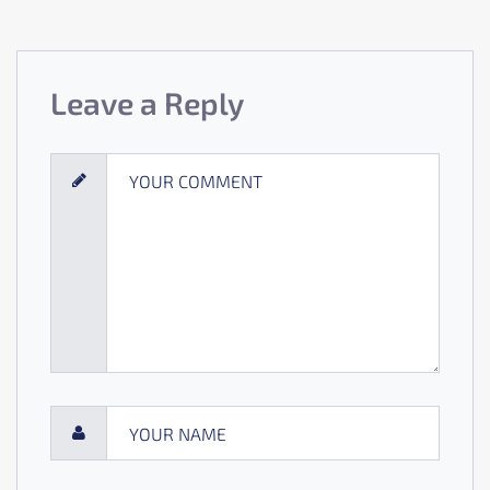
Leave a Reply