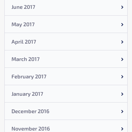
June 2017
May 2017
April 2017
March 2017
February 2017
January 2017
December 2016
November 2016