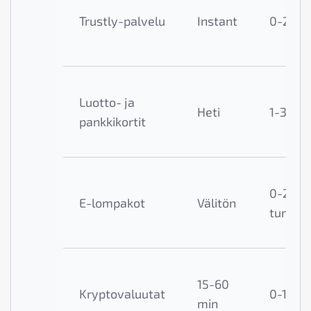
Trustly-palvelu
Instant
0-24 h
Luotto- ja
Heti
1-3 päi
pankkikortit
0-24
E-lompakot
Välitön
tuntia
15-60
Kryptovaluutat
0-12 h
min