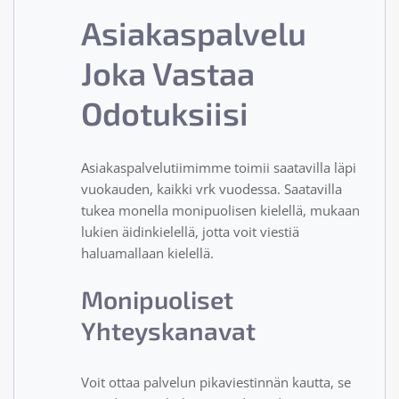
Asiakaspalvelu
Joka Vastaa
Odotuksiisi
Asiakaspalvelutiimimme toimii saatavilla läpi
vuokauden, kaikki vrk vuodessa. Saatavilla
tukea monella monipuolisen kielellä, mukaan
lukien äidinkielellä, jotta voit viestiä
haluamallaan kielellä.
Monipuoliset
Yhteyskanavat
Voit ottaa palvelun pikaviestinnän kautta, se