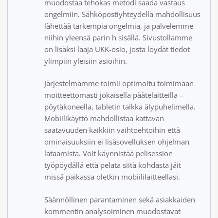
muodostaa tehokas metodi saada vastaus
ongelmiin. Sähköpostiyhteydellä mahdollisuus
lähettää tarkempia ongelmia, ja palvelemme
niihin yleensä parin h sisällä. Sivustollamme
on lisäksi laaja UKK-osio, josta löydät tiedot
ylimpiin yleisiin asioihin.
Järjestelmämme toimii optimoitu toimimaan
moitteettomasti jokaisella päätelaitteilla –
pöytäkoneella, tabletin taikka älypuhelimella.
Mobiilikäyttö mahdollistaa kattavan
saatavuuden kaikkiin vaihtoehtoihin että
ominaisuuksiin ei lisäsovelluksen ohjelman
lataamista. Voit käynnistää pelisession
työpöydällä että pelata siitä kohdasta jäit
missä paikassa oletkin mobiililaitteellasi.
Säännöllinen parantaminen sekä asiakkaiden
kommentin analysoiminen muodostavat