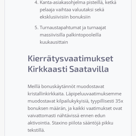
Kanta-asiakasohjelma pisteillä, ketkä
pelaaja vaihtaa valuutaksi sekä
eksklusiivisiin bonuksiin
Turnaustapahtumat ja turnaajat
massiivisilla palkintopooleilla
kuukausittain
Kierrätysvaatimukset
Kirkkaasti Saatavilla
Meillä bonuskäytännöt muodostavat
kristallinkirkkaita. Läpipeluuvaatimuksemme
muodostavat kilpailukykyisiä, tyypillisesti 35x
bonuksen määrän, ja kaikki vaatimukset ovat
vaivattomasti nähtävissä ennen edun
aktivointia. Staxino piilota sääntöjä pikku
tekstillä.