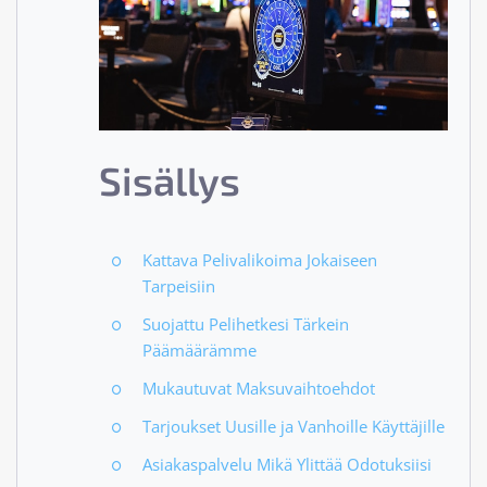
Sisällys
Kattava Pelivalikoima Jokaiseen
Tarpeisiin
Suojattu Pelihetkesi Tärkein
Päämäärämme
Mukautuvat Maksuvaihtoehdot
Tarjoukset Uusille ja Vanhoille Käyttäjille
Asiakaspalvelu Mikä Ylittää Odotuksiisi