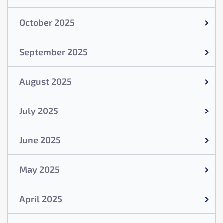
October 2025
September 2025
August 2025
July 2025
June 2025
May 2025
April 2025