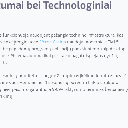
umai bei Technologiniai
a funkcionuoja naudojant pažangia technine infrastruktūra, kas
visose įrenginiuose.
Verde Casino
naudoja modernią HTML5
auti be papildomų programų aplikacijų parsisiuntimo kaip desktop 
iuose. Sistema automatikаi prisitaiko pagal displejaus dydžio,
rtį.
esminių prioritetų – средний сторінки įkėlimo terminas nevirši
 занимает меньше nei 4 sekundžių. Serverių tinklo struktūra
nių центрах, что garantuoja 99.9% aktyvumo terminas bei защищ
rikimų.