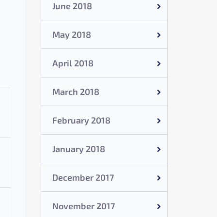
June 2018
May 2018
April 2018
March 2018
February 2018
January 2018
December 2017
November 2017