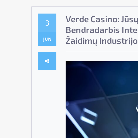
Verde Casino: Jūs
3
Bendradarbis Inte
Žaidimų Industrijo
JUN