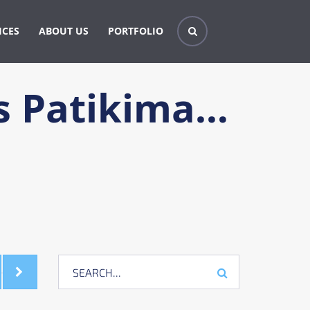
ICES
ABOUT US
PORTFOLIO
Verde Casino: Jūsų patikimas Patikimas Bendradarbis Internetinių Azartinių lošimų Žaidimų Industrijoje