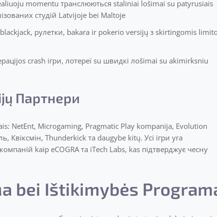
aliuoju momentu транслюються staliniai lošimai su patyrusiais
ізованих студій Latvijoje bei Maltoje
lackjack, рулетки, bakara ir pokerio versijų з skirtingomis limit
рацijos crash ігри, лотереї su швидкі лošimai su akimirksniu
ijų Партнери
ais: NetEnt, Microgaming, Pragmatic Play kompanija, Evolution
ль, Квіксмін, Thunderkick та daugybe kitų. Усі ігри yra
s компаній kaip eCOGRA та iTech Labs, kas підтверджує чесну
а bei Ištikimybės Program