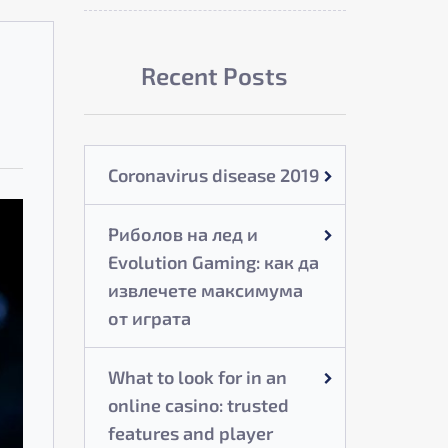
Recent Posts
Coronavirus disease 2019
Риболов на лед и
Evolution Gaming: как да
извлечете максимума
от играта
What to look for in an
online casino: trusted
features and player