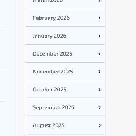
February 2026
January 2026
December 2025
November 2025
October 2025
September 2025
August 2025