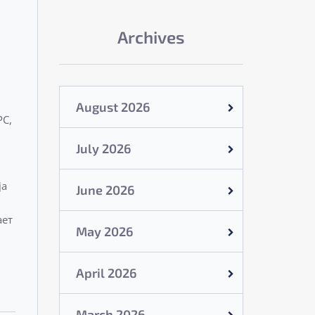
Archives
August 2026
PC,
July 2026
ja
June 2026
ает
May 2026
April 2026
March 2026