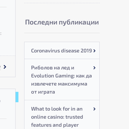
Последни публикации
:
Coronavirus disease 2019
e
Риболов на лед и
Evolution Gaming: как да
извлечете максимума
от играта
UNCATEGORIZED
ò
What to look for in an
online casino: trusted
features and player