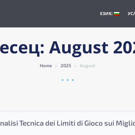
ЕЗИК:
УС
есец:
August 20
Home
2025
August
alisi Tecnica dei Limiti di Gioco sui Migli