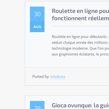
Roulette en ligne pou
30
fonctionnent réelle
AUG
Roulette en ligne pour débutants :
séduit chaque année des millions 
technologie moderne. Que l’on préf
aux graphismes éclatants, le princi
Posted by
mitobota
Gioca ovunque: la gui
29