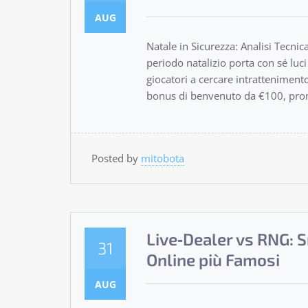
AUG
Natale in Sicurezza: Analisi Tecnic
periodo natalizio porta con sé luci
giocatori a cercare intratteniment
bonus di benvenuto da €100, prom
Posted by
mitobota
Live‑Dealer vs RNG: 
31
Online più Famosi
AUG