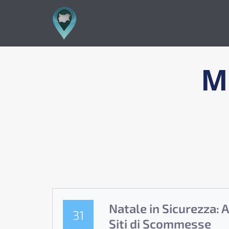
М
Natale in Sicurezza: An
31
Siti di Scommesse