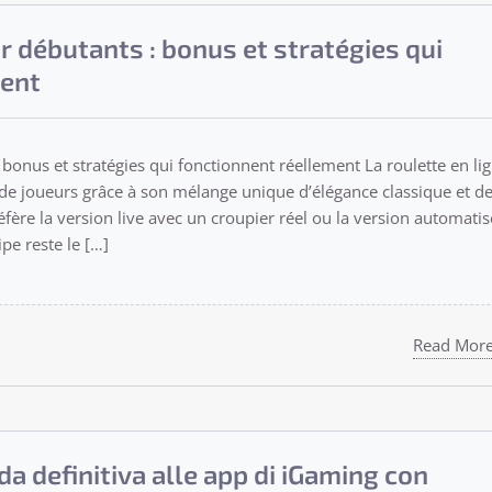
r débutants : bonus et stratégies qui
ment
 bonus et stratégies qui fonctionnent réellement La roulette en li
de joueurs grâce à son mélange unique d’élégance classique et d
ère la version live avec un croupier réel ou la version automati
pe reste le […]
Read Mor
da definitiva alle app di iGaming con