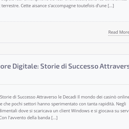
terrestre. Cette aisance s’accompagne toutefois d’une […]
Read Mor
ore Digitale: Storie di Successo Attraver
 Storie di Successo Attraverso le Decadi Il mondo dei casinò onlin
e che pochi settori hanno sperimentato con tanta rapidità. Negli
udimentali dove si scaricava un client Windows e si giocava su serv
 Con l’avvento della banda […]