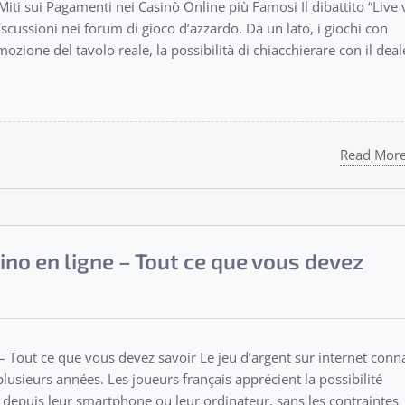
ti sui Pagamenti nei Casinò Online più Famosi Il dibattito “Live 
scussioni nei forum di gioco d’azzardo. Da un lato, i giochi con
ozione del tavolo reale, la possibilità di chiacchierare con il deal
Read Mor
no en ligne – Tout ce que vous devez
 Tout ce que vous devez savoir Le jeu d’argent sur internet conna
lusieurs années. Les joueurs français apprécient la possibilité
s depuis leur smartphone ou leur ordinateur, sans les contraintes