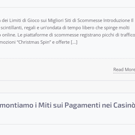
a dei Limiti di Gioco sui Migliori Siti di Scommesse Introduzione Il
 scintillanti, regali e un’ondata di tempo libero che spinge molti
o online. Le piattaforme di scommesse registrano picchi di traffico
ozioni “Christmas Spin” e offerte […]
Read Mor
Smontiamo i Miti sui Pagamenti nei Casin