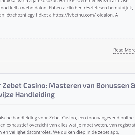
atokkal várja a játékosokat. Ha Te is szeretnél élvezni az LVBet
trálnod kell a weboldalon. Ebben a cikkben részletesen bemutatjuk,
n létrehozni egy fiókot a https://lvbethu.com/ oldalon. A
Read Mor
r Zebet Casino: Masteren van Bonussen 
wijze Handleiding
nische handleiding voor Zebet Casino, een toonaangevend online
n exhaustief overzicht van alles wat je moet weten, van registrat
 en veiligheidscontroles. We duiken diep in de zebet app,