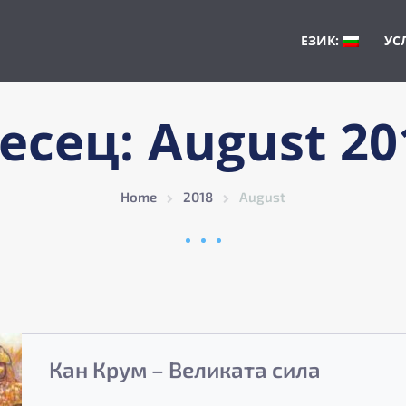
ЕЗИК:
УС
есец:
August 20
Home
2018
August
Кан Крум – Великата сила