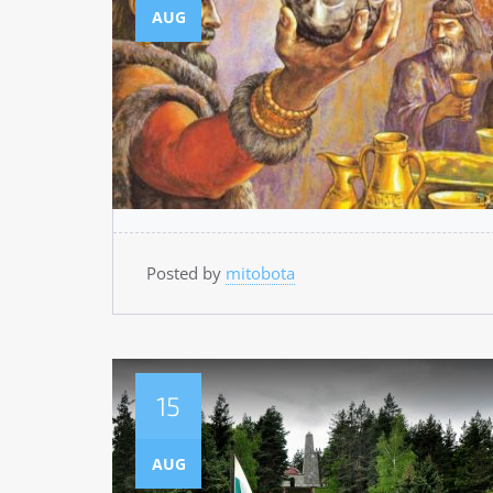
AUG
Posted by
mitobota
15
AUG