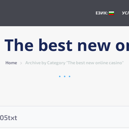
ЕЗИК:
УС
:
The best new o
Home
Archive by Category "The best new online casino"
105txt