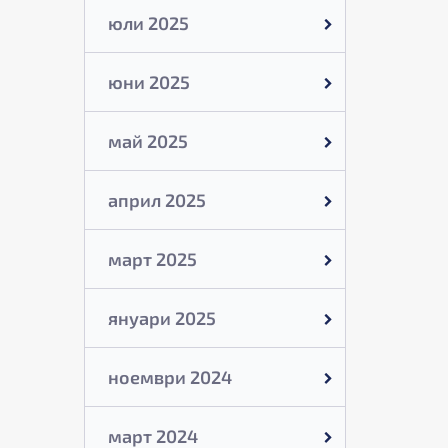
юли 2025
юни 2025
май 2025
април 2025
март 2025
януари 2025
ноември 2024
март 2024