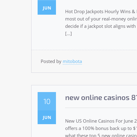
JUN
Hot Drop Jackpots Hourly Wins & R
most out of your real-money online
decide if a jackpot slot aligns wit
[…]
Posted by
mitobota
new online casinos 8
10
JUN
New US Online Casinos For June 2
offers a 100% bonus back up to $1,
what these top 5 new online casino