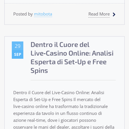
Posted by
mitobota
Read More
Dentro il Cuore del
29
Live‑Casino Online: Analisi
SEP
Esperta di Set‑Up e Free
Spins
Dentro il Cuore del Live‑Casino Online: Analisi
Esperta di Set‑Up e Free Spins Il mercato del
live‑casino online ha trasformato la tradizionale
esperienza da tavolo in un flusso continuo di
azione real‑time, dove i giocatori possono
osservare le mani del dealer, ascoltare i suoni della