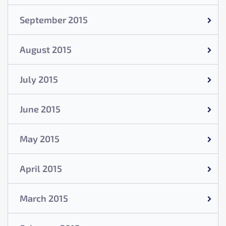
September 2015
August 2015
July 2015
June 2015
May 2015
April 2015
March 2015