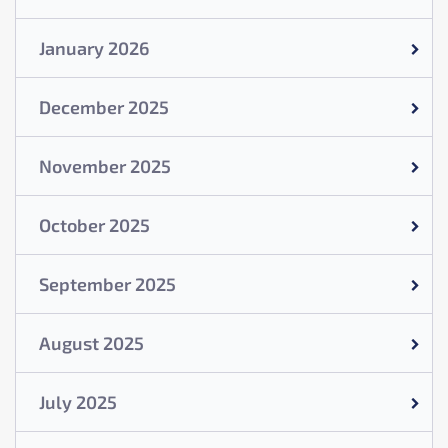
January 2026
December 2025
November 2025
October 2025
September 2025
August 2025
July 2025