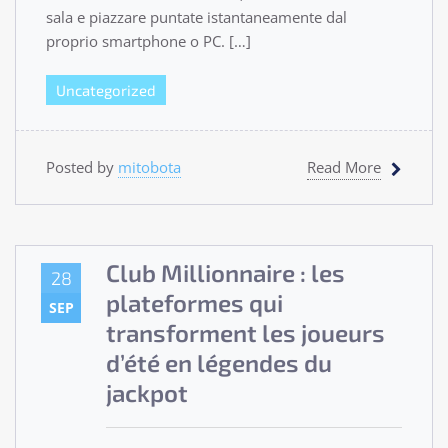
sala e piazzare puntate istantaneamente dal
proprio smartphone o PC. […]
Uncategorized
Posted by
mitobota
Read More
Club Millionnaire : les
28
plateformes qui
SEP
transforment les joueurs
d’été en légendes du
jackpot