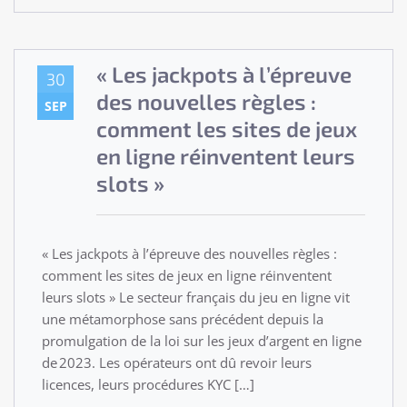
« Les jackpots à l’épreuve
30
des nouvelles règles :
SEP
comment les sites de jeux
en ligne réinventent leurs
slots »
« Les jackpots à l’épreuve des nouvelles règles :
comment les sites de jeux en ligne réinventent
leurs slots » Le secteur français du jeu en ligne vit
une métamorphose sans précédent depuis la
promulgation de la loi sur les jeux d’argent en ligne
de 2023. Les opérateurs ont dû revoir leurs
licences, leurs procédures KYC […]