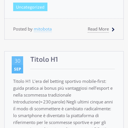
Uncategorized
Posted by
mitobota
Read More
Titolo H1
30
SEP
Titolo H1 L’era del betting sportivo mobile‑first:
guida pratica ai bonus più vantaggiosi nell’esport e
nella scommessa tradizionale
Introduzione (≈ 230 parole) Negli ultimi cinque anni
il modo di scommettere è cambiato radicalmente:
lo smartphone è diventato la piattaforma di
riferimento per le scommesse sportive e per gli