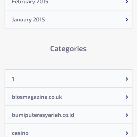
February 2015
January 2015
Categories
1
biosmagazine.co.uk
bumiputerasyariah.co.id
casino