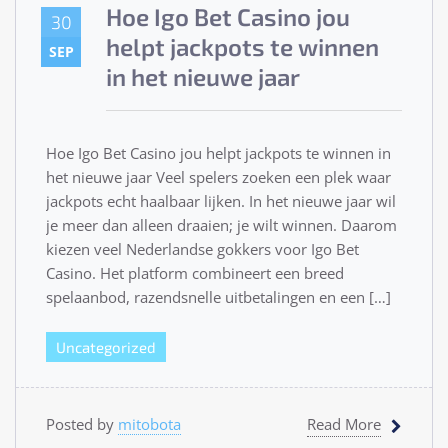
Hoe Igo Bet Casino jou
30
helpt jackpots te winnen
SEP
in het nieuwe jaar
Hoe Igo Bet Casino jou helpt jackpots te winnen in
het nieuwe jaar Veel spelers zoeken een plek waar
jackpots echt haalbaar lijken. In het nieuwe jaar wil
je meer dan alleen draaien; je wilt winnen. Daarom
kiezen veel Nederlandse gokkers voor Igo Bet
Casino. Het platform combineert een breed
spelaanbod, razendsnelle uitbetalingen en een […]
Uncategorized
Posted by
mitobota
Read More