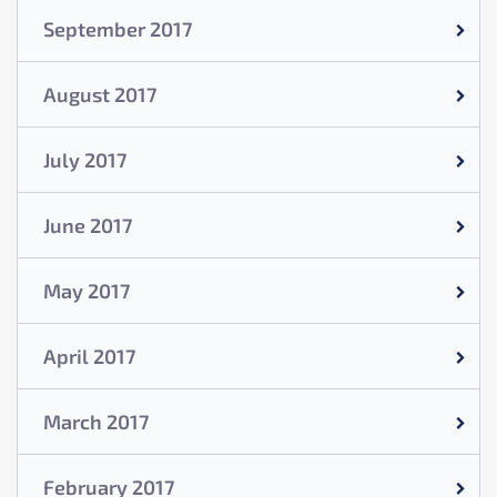
September 2017
August 2017
July 2017
June 2017
May 2017
April 2017
March 2017
February 2017