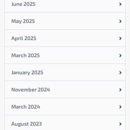
June 2025
May 2025
April 2025
March 2025
January 2025
November 2024
March 2024
August 2023