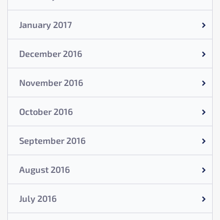
January 2017
December 2016
November 2016
October 2016
September 2016
August 2016
July 2016