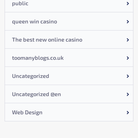
public
queen win casino
The best new online casino
toomanyblogs.co.uk
Uncategorized
Uncategorized @en
Web Design