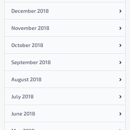
December 2018
November 2018
October 2018
September 2018
August 2018
July 2018
June 2018