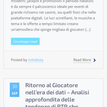
moderni: jackpot e promozioni Il periodo natalizio
è da sempre il palcoscenico ideale per eventi di
grande richiamo nei casinò, sia quelli fisici che nelle
piattaforme digitali. Le luci scintillanti, le musiche a
tema e le offerte a tempo limitato creano
un’atmosfera che spinge migliaia di giocatori […]
Uncategorized
Posted by
mitobota
Read More
Ritorno al Giocatore
30
nell’era dei dati – Analisi
SEP
approfondita delle
tendenze di RTP che