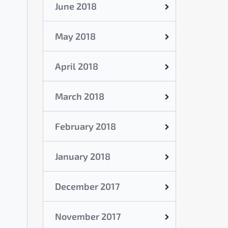
June 2018
May 2018
April 2018
March 2018
February 2018
January 2018
December 2017
November 2017