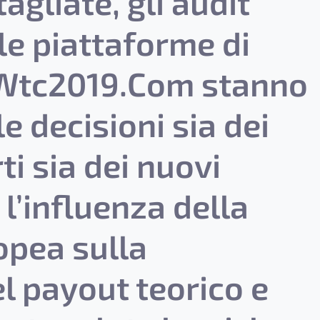
agliate, gli audit
le piattaforme di
Wtc2019.Com stanno
 decisioni sia dei
ti sia dei nuovi
l’influenza della
opea sulla
l payout teorico e