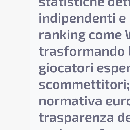
statistiche dett
indipendenti e 
ranking come 
trasformando le
giocatori esper
scommettitori; 
normativa eur
trasparenza de