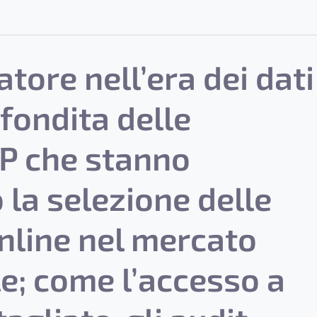
atore nell’era dei dati
fondita delle
P che stanno
 la selezione delle
nline nel mercato
e; come l’accesso a