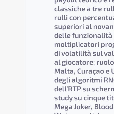
classiche a tre rul
rulli con percent
superiori al novan
delle funzionalità
moltiplicatori pro
di volatilità sul v
al giocatore; ruolo
Malta, Curaçao e U
degli algoritmi RN
dell’RTP su scher
study su cinque ti
Mega Joker, Blood