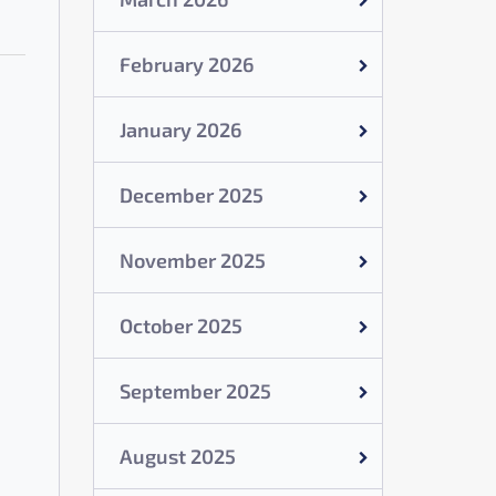
February 2026
January 2026
December 2025
November 2025
October 2025
September 2025
August 2025