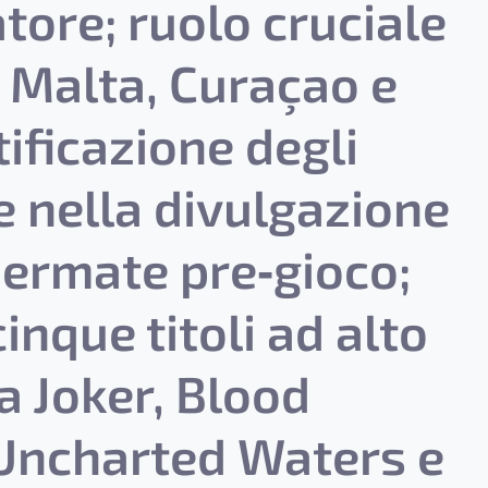
atore; ruolo cruciale
i Malta, Curaçao e
ificazione degli
e nella divulgazione
hermate pre‑gioco;
inque titoli ad alto
 Joker, Blood
 Uncharted Waters e