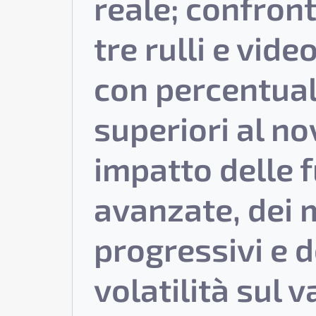
reale; confront
tre rulli e vide
con percentua
superiori al no
impatto delle 
avanzate, dei m
progressivi e d
volatilità sul 