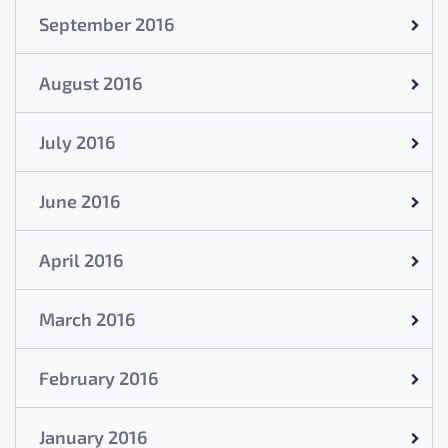
September 2016
August 2016
July 2016
June 2016
April 2016
March 2016
February 2016
January 2016