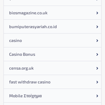
biosmagazine.co.uk
bumiputerasyariah.co.id
casino
Casino Bonus
censa.org.uk
fast withdraw casino
Mobile Στοίχημα