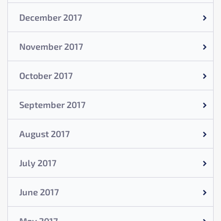
December 2017
November 2017
October 2017
September 2017
August 2017
July 2017
June 2017