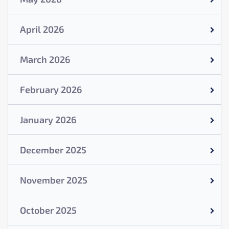
April 2026
March 2026
February 2026
January 2026
December 2025
November 2025
October 2025