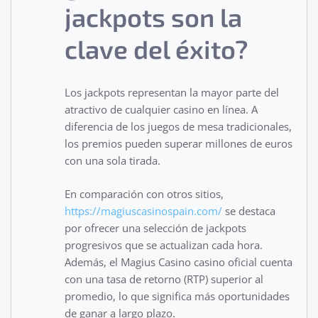
jackpots son la
clave del éxito?
Los jackpots representan la mayor parte del
atractivo de cualquier casino en línea. A
diferencia de los juegos de mesa tradicionales,
los premios pueden superar millones de euros
con una sola tirada.
En comparación con otros sitios,
https://magiuscasinospain.com/
se destaca
por ofrecer una selección de jackpots
progresivos que se actualizan cada hora.
Además, el Magius Casino casino oficial cuenta
con una tasa de retorno (RTP) superior al
promedio, lo que significa más oportunidades
de ganar a largo plazo.