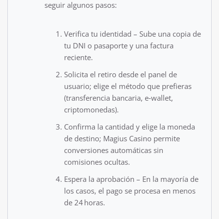
seguir algunos pasos:
Verifica tu identidad – Sube una copia de
tu DNI o pasaporte y una factura
reciente.
Solicita el retiro desde el panel de
usuario; elige el método que prefieras
(transferencia bancaria, e‑wallet,
criptomonedas).
Confirma la cantidad y elige la moneda
de destino; Magius Casino permite
conversiones automáticas sin
comisiones ocultas.
Espera la aprobación – En la mayoría de
los casos, el pago se procesa en menos
de 24 horas.