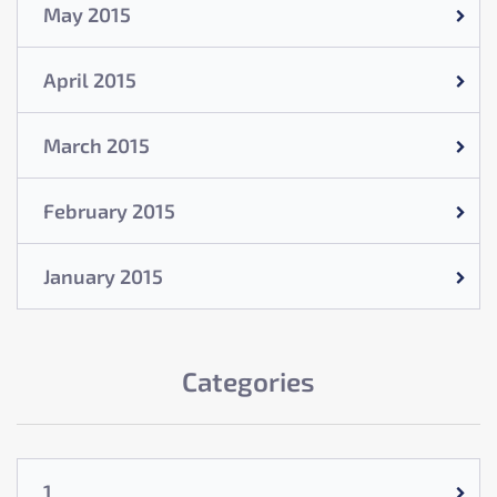
May 2015
April 2015
March 2015
February 2015
January 2015
Categories
1