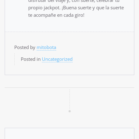
propio jackpot. ¡Buena suerte y que la suerte
te acompañe en cada giro!
Posted by
mitobota
Posted in
Uncategorized