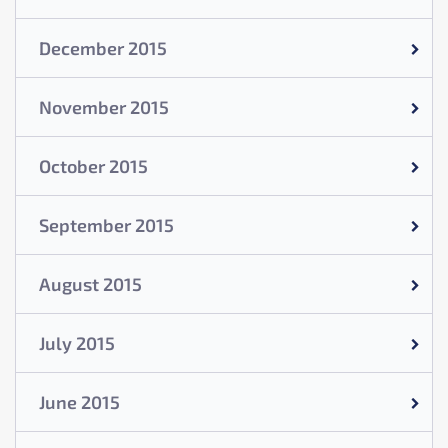
December 2015
November 2015
October 2015
September 2015
August 2015
July 2015
June 2015