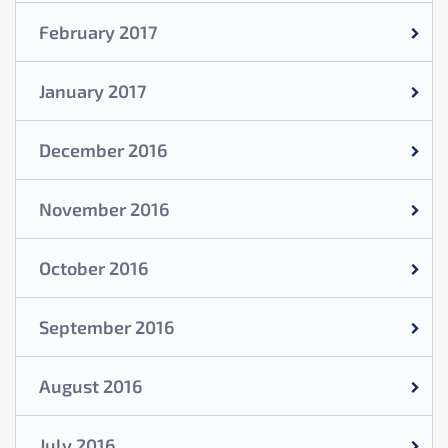
February 2017
January 2017
December 2016
November 2016
October 2016
September 2016
August 2016
July 2016