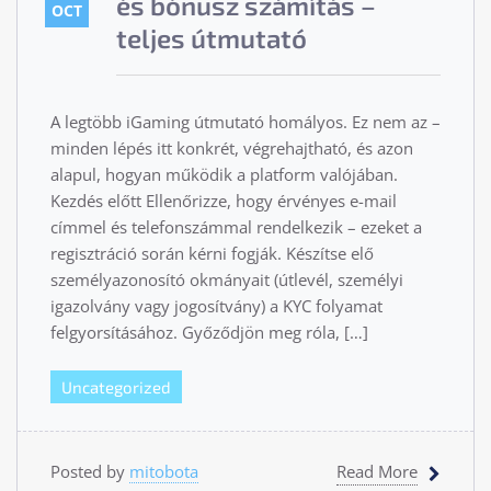
és bónusz számítás –
OCT
teljes útmutató
A legtöbb iGaming útmutató homályos. Ez nem az –
minden lépés itt konkrét, végrehajtható, és azon
alapul, hogyan működik a platform valójában.
Kezdés előtt Ellenőrizze, hogy érvényes e-mail
címmel és telefonszámmal rendelkezik – ezeket a
regisztráció során kérni fogják. Készítse elő
személyazonosító okmányait (útlevél, személyi
igazolvány vagy jogosítvány) a KYC folyamat
felgyorsításához. Győződjön meg róla, […]
Uncategorized
Posted by
mitobota
Read More