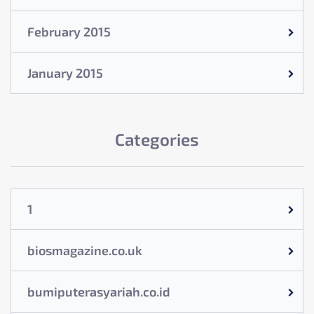
February 2015
January 2015
Categories
1
biosmagazine.co.uk
bumiputerasyariah.co.id