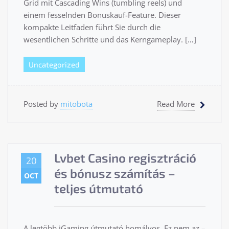
Grid mit Cascading Wins (tumbling reels) und
einem fesselnden Bonuskauf-Feature. Dieser
kompakte Leitfaden führt Sie durch die
wesentlichen Schritte und das Kerngameplay. […]
Uncategorized
Posted by
mitobota
Read More
Lvbet Casino regisztráció
20
és bónusz számítás –
OCT
teljes útmutató
A legtöbb iGaming útmutató homályos. Ez nem az –