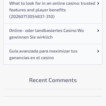
What to look for in an online casino: trusted
features and player benefits
(20260713054837-310)
Online- oder landbasiertes Casino Wo
gewinnen Sie wirklich
Guía avanzada para maximizar tus
ganancias en el casino
Recent Comments