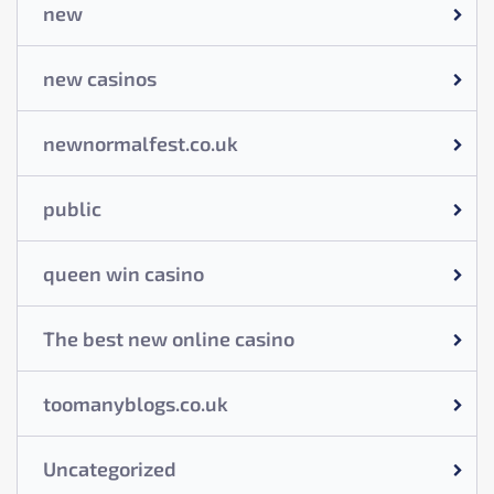
new
new casinos
newnormalfest.co.uk
public
queen win casino
The best new online casino
toomanyblogs.co.uk
Uncategorized