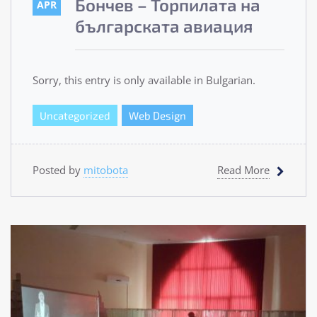
Бончев – Торпилата на
APR
българската авиация
Sorry, this entry is only available in Bulgarian.
Uncategorized
Web Design
Posted by
mitobota
Read More