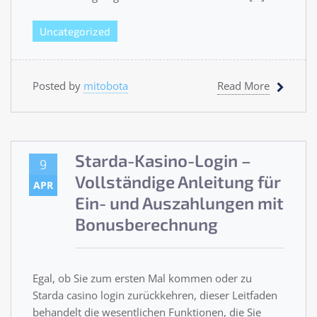
Uncategorized
Posted by
mitobota
Read More
Starda-Kasino-Login –
9
Vollständige Anleitung für
APR
Ein- und Auszahlungen mit
Bonusberechnung
Egal, ob Sie zum ersten Mal kommen oder zu
Starda casino login zurückkehren, dieser Leitfaden
behandelt die wesentlichen Funktionen, die Sie