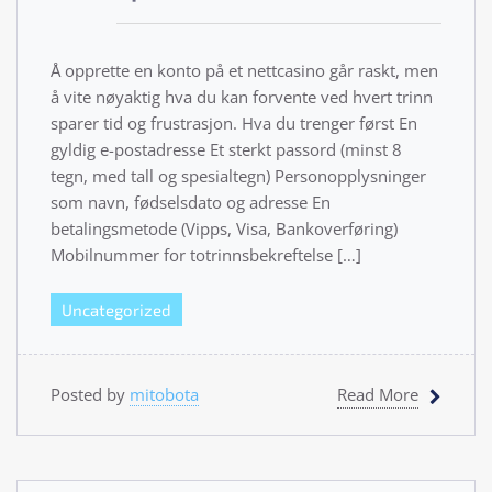
Å opprette en konto på et nettcasino går raskt, men
å vite nøyaktig hva du kan forvente ved hvert trinn
sparer tid og frustrasjon. Hva du trenger først En
gyldig e-postadresse Et sterkt passord (minst 8
tegn, med tall og spesialtegn) Personopplysninger
som navn, fødselsdato og adresse En
betalingsmetode (Vipps, Visa, Bankoverføring)
Mobilnummer for totrinnsbekreftelse […]
Uncategorized
Posted by
mitobota
Read More