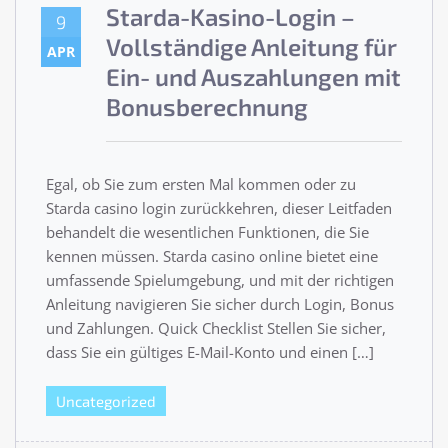
Starda-Kasino-Login –
9
Vollständige Anleitung für
APR
Ein- und Auszahlungen mit
Bonusberechnung
Egal, ob Sie zum ersten Mal kommen oder zu
Starda casino login zurückkehren, dieser Leitfaden
behandelt die wesentlichen Funktionen, die Sie
kennen müssen. Starda casino online bietet eine
umfassende Spielumgebung, und mit der richtigen
Anleitung navigieren Sie sicher durch Login, Bonus
und Zahlungen. Quick Checklist Stellen Sie sicher,
dass Sie ein gültiges E-Mail-Konto und einen […]
Uncategorized