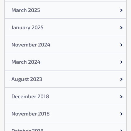
March 2025
January 2025
November 2024
March 2024
August 2023
December 2018
November 2018
October 2018