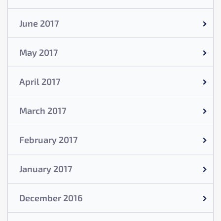
June 2017
May 2017
April 2017
March 2017
February 2017
January 2017
December 2016