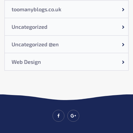
toomanyblogs.co.uk
Uncategorized
Uncategorized @en
Web Design