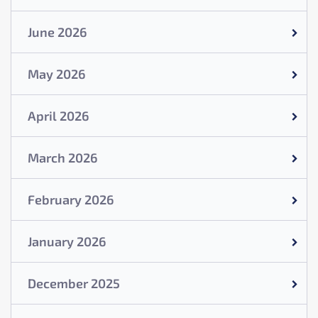
June 2026
May 2026
April 2026
March 2026
February 2026
January 2026
December 2025