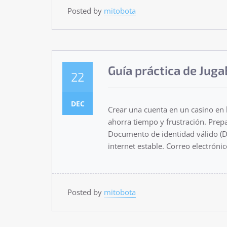
Posted by
mitobota
Guía práctica de Juga
22
DEC
Crear una cuenta en un casino en 
ahorra tiempo y frustración. Prep
Documento de identidad válido (DN
internet estable. Correo electróni
Posted by
mitobota