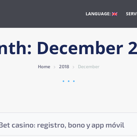
LANGUAGE:
SERV
nth:
December 2
Home
2018
December
Bet casino: registro, bono y app móvil