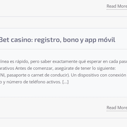
Read Mor
Bet casino: registro, bono y app móvil
línea es rápido, pero saber exactamente qué esperar en cada pas
arativos Antes de comenzar, asegúrate de tener lo siguiente:
I, pasaporte o carnet de conducir). Un dispositivo con conexión
co y número de teléfono activos. […]
Read Mor