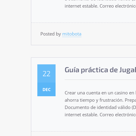
internet estable. Correo electróni
Posted by
mitobota
Guía práctica de Juga
22
DEC
Crear una cuenta en un casino en 
ahorra tiempo y frustración. Prep
Documento de identidad válido (DN
internet estable. Correo electróni