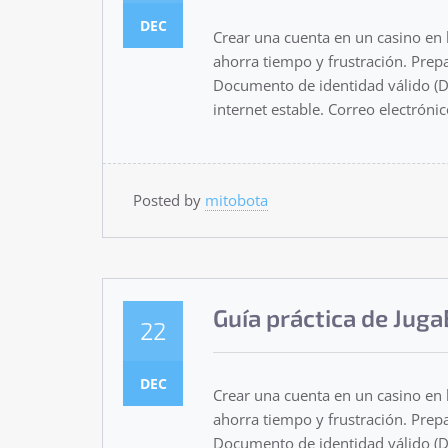
DEC
Crear una cuenta en un casino en 
ahorra tiempo y frustración. Prep
Documento de identidad válido (DN
internet estable. Correo electróni
Posted by
mitobota
Guía práctica de Juga
22
DEC
Crear una cuenta en un casino en 
ahorra tiempo y frustración. Prep
Documento de identidad válido (DN