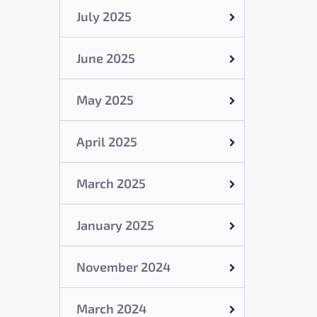
July 2025
June 2025
May 2025
April 2025
March 2025
January 2025
November 2024
March 2024