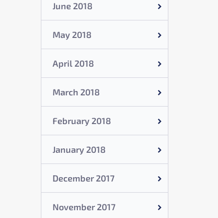
June 2018
May 2018
April 2018
March 2018
February 2018
January 2018
December 2017
November 2017