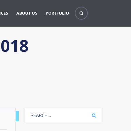
ICES
ABOUT US
PORTFOLIO
018
UNCATEGORIZED