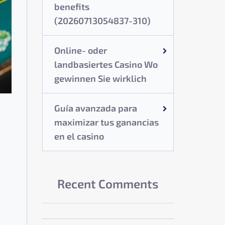
benefits
(20260713054837-310)
Online- oder
landbasiertes Casino Wo
gewinnen Sie wirklich
Guía avanzada para
maximizar tus ganancias
en el casino
Recent Comments