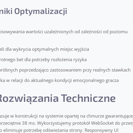
iki Optymalizacji
osowywania wartości uzależnionych od zależności od poziomu
li dla wykrycia optymalnych miejsc wyjścia
otnego bet dla potrzeby rozłożenia ryzyka
próbnych poprzedzająco zastosowaniem przy realnych stawkach
a w relacji do aktualnego kondycji emocjonalnego gracza
Rozwiązania Techniczne
azuje w konstrukcji na systemie opartej na chmurze gwarantujące
y przeciętnie 38 ms. Wykorzystujemy protokół WebSocket do przes
to eliminuje potrzebę odświeżania strony. Responsywny UI