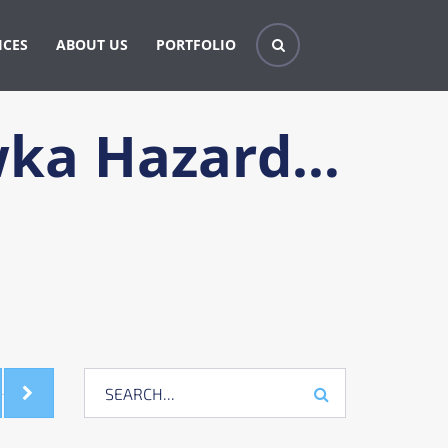
ICES
ABOUT US
PORTFOLIO
Chicken Road Tytuł: Rozgrywka Hazardowa Nowej Generacji