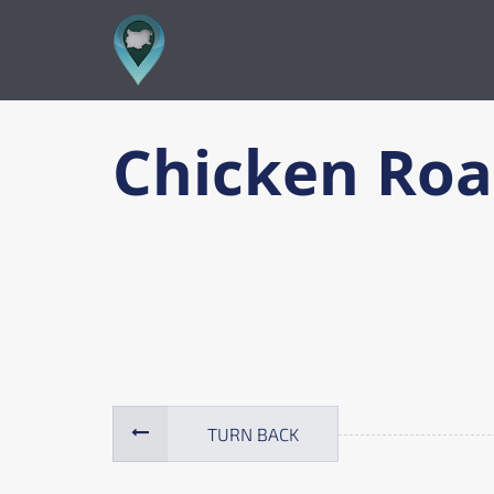
TURN BACK