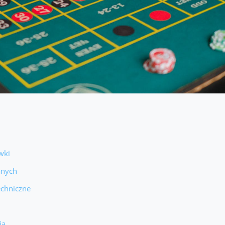
wki
anych
chniczne
ja