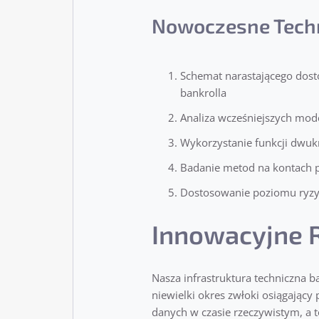
Nowoczesne Techn
Schemat narastającego dost
bankrolla
Analiza wcześniejszych mode
Wykorzystanie funkcji dwukr
Badanie metod na kontach 
Dostosowanie poziomu ryzyk
Innowacyjne 
Nasza infrastruktura techniczna b
niewielki okres zwłoki osiągając
danych w czasie rzeczywistym, a 