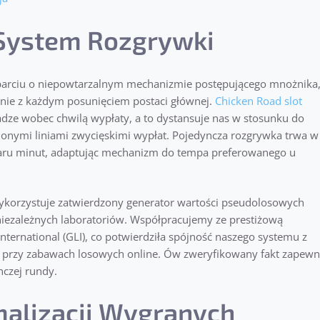
System Rozgrywki
oparciu o niepowtarzalnym mechanizmie postępującego mnożnika
znie z każdym posunięciem postaci głównej.
Chicken Road slot
dze wobec chwilą wypłaty, a to dystansuje nas w stosunku do
onymi liniami zwycięskimi wypłat. Pojedyncza rozgrywka trwa w
aru minut, adaptując mechanizm do tempa preferowanego u
korzystuje zatwierdzony generator wartości pseudolosowych
 niezależnych laboratoriów. Współpracujemy ze prestiżową
nternational (GLI), co potwierdziła spójność naszego systemu z
przy zabawach losowych online. Ów zweryfikowany fakt zapewn
czej rundy.
alizacji Wygranych