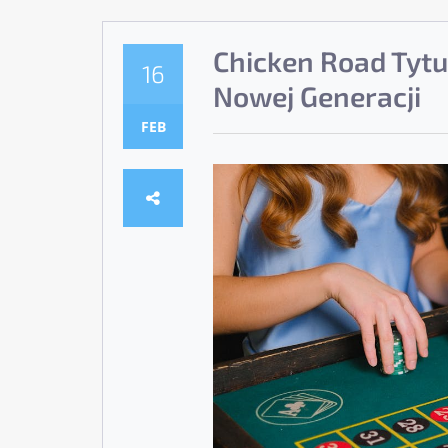
Chicken Road Tyt
16
Nowej Generacji
FEB