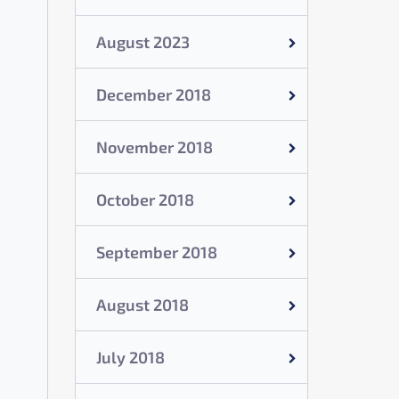
August 2023
December 2018
November 2018
October 2018
September 2018
August 2018
July 2018