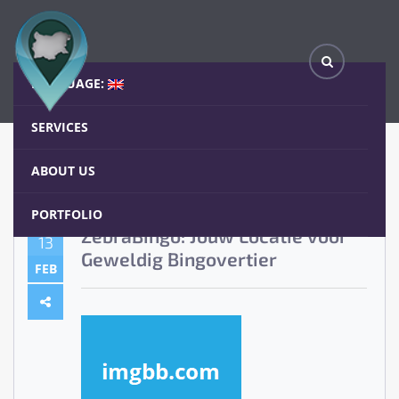
ZebraBingo: Jouw Locatie voor Geweldig Bingovertier
Home
Blog
LANGUAGE:
SERVICES
ABOUT US
PORTFOLIO
ZebraBingo: Jouw Locatie voor
13
Geweldig Bingovertier
FEB