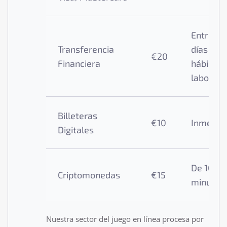
Entre 1 y
Transferencia
días
€20
Financiera
hábiles
laborabl
Billeteras
€10
Inmedia
Digitales
De 10 a 
Criptomonedas
€15
minutos
Nuestra sector del juego en línea procesa por