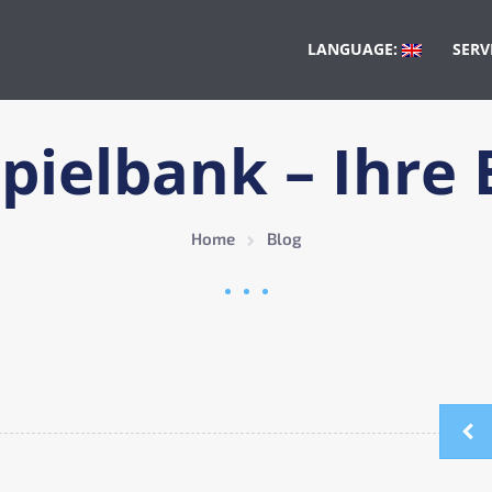
LANGUAGE:
SERV
Home
Blog