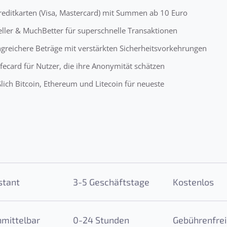
reditkarten (Visa, Mastercard) mit Summen ab 10 Euro
teller & MuchBetter für superschnelle Transaktionen
reichere Beträge mit verstärkten Sicherheitsvorkehrungen
ecard für Nutzer, die ihre Anonymität schätzen
ich Bitcoin, Ethereum und Litecoin für neueste
stant
3-5 Geschäftstage
Kostenlos
mittelbar
0-24 Stunden
Gebührenfrei