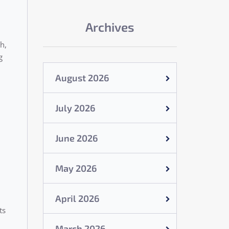
Archives
h,
g
August 2026
July 2026
June 2026
May 2026
April 2026
ts
March 2026