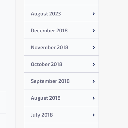
August 2023
December 2018
November 2018
October 2018
September 2018
August 2018
July 2018