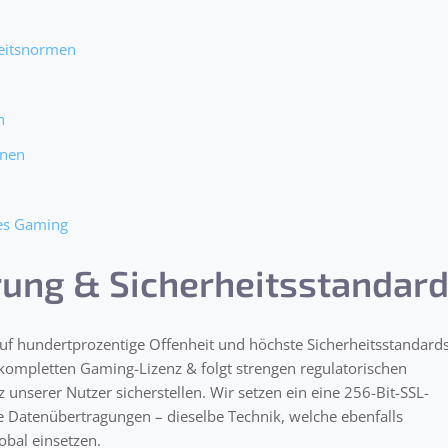
heitsnormen
n
onen
tes Gaming
ung & Sicherheitsstandar
uf hundertprozentige Offenheit und höchste Sicherheitsstandards
 kompletten Gaming-Lizenz & folgt strengen regulatorischen
nserer Nutzer sicherstellen. Wir setzen ein eine 256-Bit-SSL-
wie Datenübertragungen – dieselbe Technik, welche ebenfalls
lobal einsetzen.