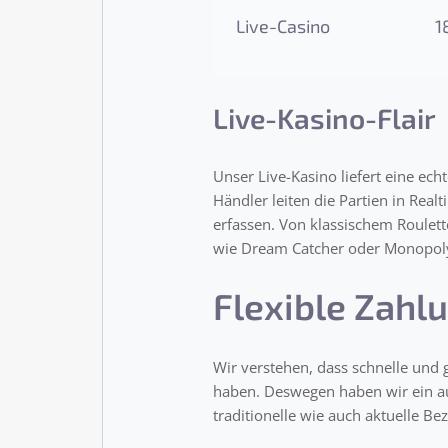
Live-Casino
1
Live-Kasino-Flair
Unser Live-Kasino liefert eine ec
Händler leiten die Partien in Re
erfassen. Von klassischem Roulett
wie Dream Catcher oder Monopoly L
Flexible Zah
Wir verstehen, dass schnelle und 
haben. Deswegen haben wir ein aus
traditionelle wie auch aktuelle Be