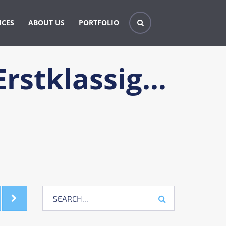
ICES
ABOUT US
PORTFOLIO
BroWinner Spielbank – Ihre Erstklassige-Destination für hochwertiges virtuelles-Glücksspiel