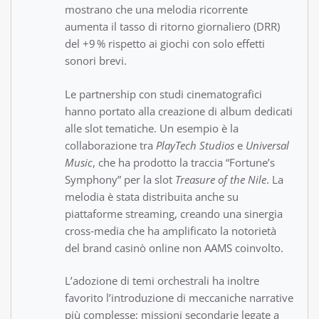
mostrano che una melodia ricorrente
aumenta il tasso di ritorno giornaliero (DRR)
del +9 % rispetto ai giochi con solo effetti
sonori brevi.
Le partnership con studi cinematografici
hanno portato alla creazione di album dedicati
alle slot tematiche. Un esempio è la
collaborazione tra
PlayTech Studios
e
Universal
Music
, che ha prodotto la traccia “Fortune’s
Symphony” per la slot
Treasure of the Nile
. La
melodia è stata distribuita anche su
piattaforme streaming, creando una sinergia
cross‑media che ha amplificato la notorietà
del brand casinò online non AAMS coinvolto.
L’adozione di temi orchestrali ha inoltre
favorito l’introduzione di meccaniche narrative
più complesse: missioni secondarie legate a