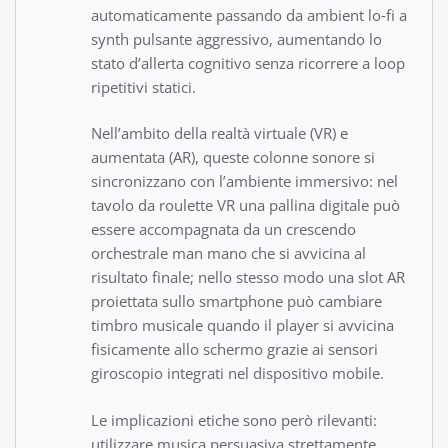
automaticamente passando da ambient lo‑fi a
synth pulsante aggressivo, aumentando lo
stato d’allerta cognitivo senza ricorrere a loop
ripetitivi statici.
Nell’ambito della realtà virtuale (VR) e
aumentata (AR), queste colonne sonore si
sincronizzano con l’ambiente immersivo: nel
tavolo da roulette VR una pallina digitale può
essere accompagnata da un crescendo
orchestrale man mano che si avvicina al
risultato finale; nello stesso modo una slot AR
proiettata sullo smartphone può cambiare
timbro musicale quando il player si avvicina
fisicamente allo schermo grazie ai sensori
giroscopio integrati nel dispositivo mobile.
Le implicazioni etiche sono però rilevanti:
utilizzare musica persuasiva strettamente