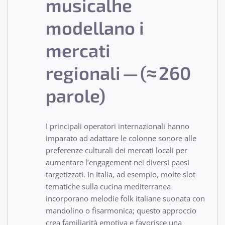
musicalhe
modellano i
mercati
regionali — (≈ 260
parole)
I principali operatori internazionali hanno
imparato ad adattare le colonne sonore alle
preferenze culturali dei mercati locali per
aumentare l’engagement nei diversi paesi
targetizzati. In Italia, ad esempio, molte slot
tematiche sulla cucina mediterranea
incorporano melodie folk italiane suonata con
mandolino o fisarmonica; questo approccio
crea familiarità emotiva e favorisce una