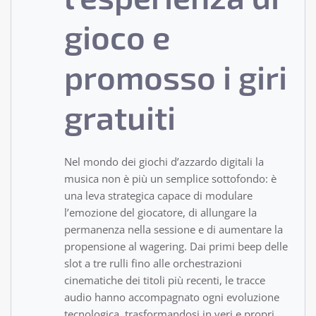
gioco e
promosso i giri
gratuiti
Nel mondo dei giochi d’azzardo digitali la
musica non è più un semplice sottofondo: è
una leva strategica capace di modulare
l’emozione del giocatore, di allungare la
permanenza nella sessione e di aumentare la
propensione al wagering. Dai primi beep delle
slot a tre rulli fino alle orchestrazioni
cinematiche dei titoli più recenti, le tracce
audio hanno accompagnato ogni evoluzione
tecnologica, trasformandosi in veri e propri