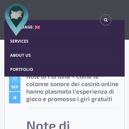
Note di Fortuna – Come le colonne sonore dei casinò online hanno plasmato l’esperienza di gioco e promosso i giri gratuiti
Home
Blog
LANGUAGE:
SERVICES
ABOUT US
PORTFOLIO
Note di Fortuna – Come le
12
colonne sonore dei casinò online
SEP
hanno plasmato l’esperienza di
gioco e promosso i giri gratuiti
Note di