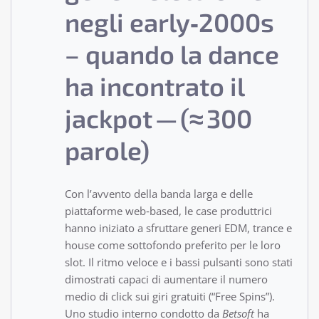
negli early‑2000s
– quando la dance
ha incontrato il
jackpot — (≈ 300
parole)
Con l’avvento della banda larga e delle
piattaforme web‑based, le case produttrici
hanno iniziato a sfruttare generi EDM, trance e
house come sottofondo preferito per le loro
slot. Il ritmo veloce e i bassi pulsanti sono stati
dimostrati capaci di aumentare il numero
medio di click sui giri gratuiti (“Free Spins”).
Uno studio interno condotto da
Betsoft
ha