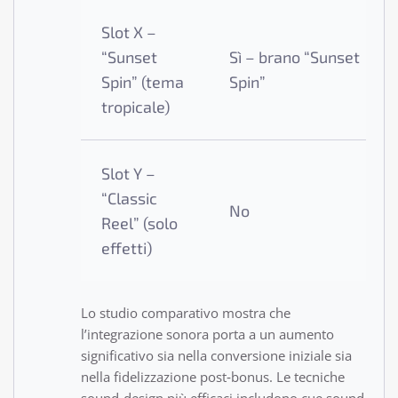
Slot X –
“Sunset
Sì – brano “Sunset
Spin” (tema
Spin”
tropicale)
Slot Y –
“Classic
No
Reel” (solo
effetti)
Lo studio comparativo mostra che
l’integrazione sonora porta a un aumento
significativo sia nella conversione iniziale sia
nella fidelizzazione post‑bonus. Le tecniche
sound‑design più efficaci includono cue sound