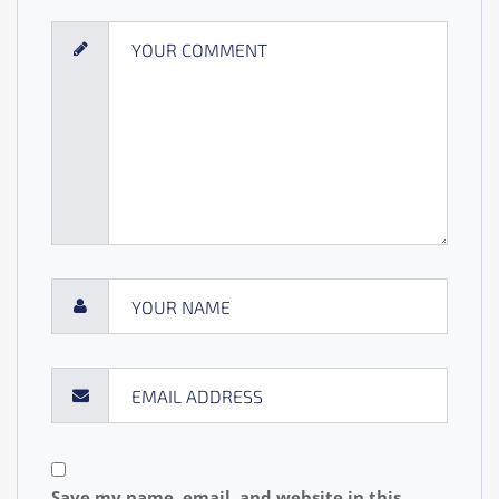
Save my name, email, and website in this