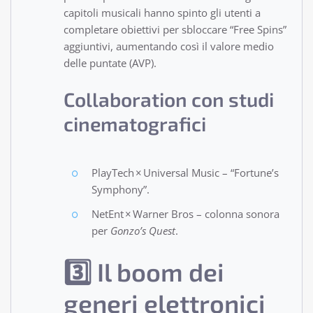
capitoli musicali hanno spinto gli utenti a
completare obiettivi per sbloccare “Free Spins”
aggiuntivi, aumentando così il valore medio
delle puntate (AVP).
Collaboration con studi
cinematografici
PlayTech × Universal Music – “Fortune’s
Symphony”.
NetEnt × Warner Bros – colonna sonora
per
Gonzo’s Quest
.
3️⃣ Il boom dei
generi elettronici