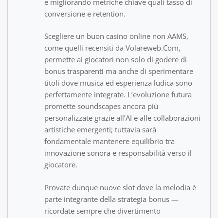
e migliorando metriche chiave quali tasso di
conversione e retention.
Scegliere un buon casino online non AAMS,
come quelli recensiti da Volareweb.Com,
permette ai giocatori non solo di godere di
bonus trasparenti ma anche di sperimentare
titoli dove musica ed esperienza ludica sono
perfettamente integrate. L’evoluzione futura
promette soundscapes ancora più
personalizzate grazie all’AI e alle collaborazioni
artistiche emergenti; tuttavia sarà
fondamentale mantenere equilibrio tra
innovazione sonora e responsabilità verso il
giocatore.​
Provate dunque nuove slot dove la melodia è
parte integrante della strategia bonus —
ricordate sempre che divertimento