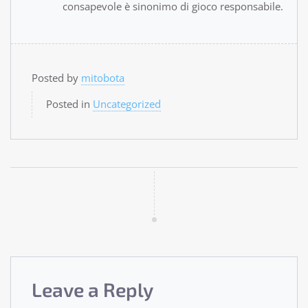
consapevole è sinonimo di gioco responsabile.
Posted by
mitobota
Posted in
Uncategorized
Leave a Reply