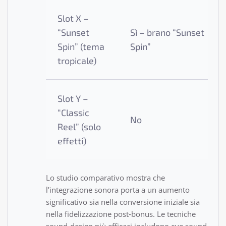
Slot X –
“Sunset
Sì – brano “Sunset
Spin” (tema
Spin”
tropicale)
Slot Y –
“Classic
No
Reel” (solo
effetti)
Lo studio comparativo mostra che
l’integrazione sonora porta a un aumento
significativo sia nella conversione iniziale sia
nella fidelizzazione post‑bonus. Le tecniche
sound‑design più efficaci includono cue sound