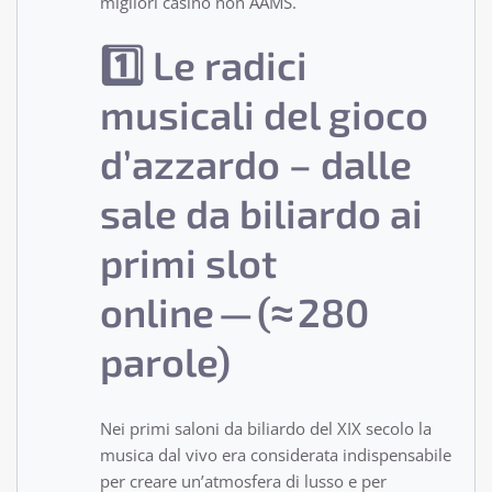
migliori casino non AAMS.
1️⃣ Le radici
musicali del gioco
d’azzardo – dalle
sale da biliardo ai
primi slot
online — (≈ 280
parole)
Nei primi saloni da biliardo del XIX secolo la
musica dal vivo era considerata indispensabile
per creare un’atmosfera di lusso e per