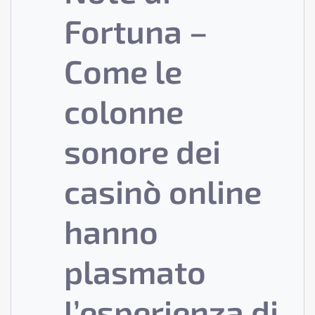
Fortuna –
Come le
colonne
sonore dei
casinò online
hanno
plasmato
l’esperienza di