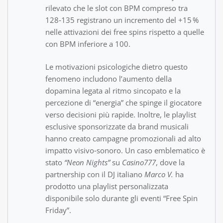
rilevato che le slot con BPM compreso tra
128‑135 registrano un incremento del +15 %
nelle attivazioni dei free spins rispetto a quelle
con BPM inferiore a 100.
Le motivazioni psicologiche dietro questo
fenomeno includono l’aumento della
dopamina legata al ritmo sincopato e la
percezione di “energia” che spinge il giocatore
verso decisioni più rapide. Inoltre, le playlist
esclusive sponsorizzate da brand musicali
hanno creato campagne promozionali ad alto
impatto visivo‑sonoro. Un caso emblematico è
stato
“Neon Nights”
su
Casino777
, dove la
partnership con il DJ italiano
Marco V.
ha
prodotto una playlist personalizzata
disponibile solo durante gli eventi “Free Spin
Friday”.