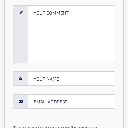
Запазване на името, имейл адреса и