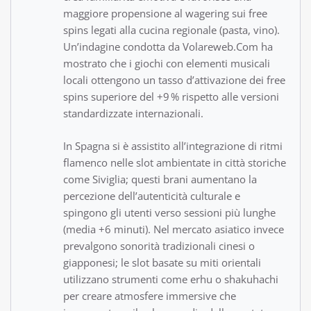
maggiore propensione al wagering sui free
spins legati alla cucina regionale (pasta, vino).
Un’indagine condotta da Volareweb.Com ha
mostrato che i giochi con elementi musicali
locali ottengono un tasso d’attivazione dei free
spins superiore del +9 % rispetto alle versioni
standardizzate internazionali.
In Spagna si è assistito all’integrazione di ritmi
flamenco nelle slot ambientate in città storiche
come Siviglia; questi brani aumentano la
percezione dell’autenticità culturale e
spingono gli utenti verso sessioni più lunghe
(media +6 minuti). Nel mercato asiatico invece
prevalgono sonorità tradizionali cinesi o
giapponesi; le slot basate su miti orientali
utilizzano strumenti come erhu o shakuhachi
per creare atmosfere immersive che