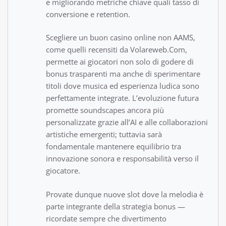
e migliorando metriche chiave quali tasso di
conversione e retention.
Scegliere un buon casino online non AAMS,
come quelli recensiti da Volareweb.Com,
permette ai giocatori non solo di godere di
bonus trasparenti ma anche di sperimentare
titoli dove musica ed esperienza ludica sono
perfettamente integrate. L’evoluzione futura
promette soundscapes ancora più
personalizzate grazie all’AI e alle collaborazioni
artistiche emergenti; tuttavia sarà
fondamentale mantenere equilibrio tra
innovazione sonora e responsabilità verso il
giocatore.​
Provate dunque nuove slot dove la melodia è
parte integrante della strategia bonus —
ricordate sempre che divertimento