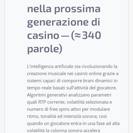
nella prossima
generazione di
casino — (≈ 340
parole)
L’intelligenza artificiale sta rivoluzionando la
creazione musicale nei casinò online grazie a
sistemi capaci di comporre brani dinamici in
tempo reale basati sull’attività del giocatore.
Algoritmi generativi analizzano parametri
quali RTP corrente, volatilità selezionata e
numero di free spins attivi per modulare
ritmo, tonalità ed intensità sonora; così
quando un giocatore entra in una fase ad alta
volatilità la colonna sonora accelera