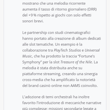
mostrano che una melodia ricorrente
aumenta il tasso di ritorno giornaliero (DRR)
del +9 % rispetto ai giochi con solo effetti
sonori brevi.
Le partnership con studi cinematografici
hanno portato alla creazione di album dedicati
alle slot tematiche. Un esempio è la
collaborazione tra
PlayTech Studios
e
Universal
Music
, che ha prodotto la traccia “Fortune’s
Symphony” per la slot
Treasure of the Nile
. La
melodia è stata distribuita anche su
piattaforme streaming, creando una sinergia
cross‑media che ha amplificato la notorietà
del brand casinò online non AAMS coinvolto.
L’adozione di temi orchestrali ha inoltre
favorito l’introduzione di meccaniche narrative
più complesse: missioni secondarie legate a