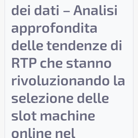
dei dati – Analisi
approfondita
delle tendenze di
RTP che stanno
rivoluzionando la
selezione delle
slot machine
online nel