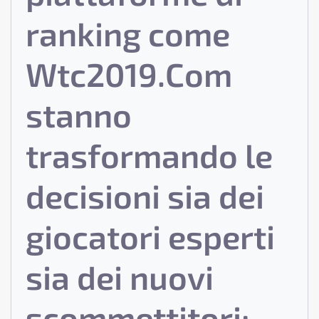
ranking come
Wtc2019.Com
stanno
trasformando le
decisioni sia dei
giocatori esperti
sia dei nuovi
scommettitori;