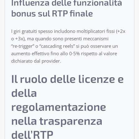
Influenza delle funzionalità
bonus sul RTP finale
I giri gratuiti spesso includono moltiplicatori fissi (+2x
o +3x), ma quando sono presenti meccanismi
“re‑trigger” o “cascading reels” si può osservare un
aumento effettivo fino allo 0·5% rispetto al valore
dichiarato dal provider.
Il ruolo delle licenze e
della
regolamentazione
nella trasparenza
dell’RTP