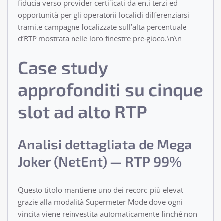
fiducia verso provider certificati da enti terzi ed
opportunità per gli operatorii localidi differenziarsi
tramite campagne focalizzate sull’alta percentuale
d’RTP mostrata nelle loro finestre pre‑gioco.\n\n
Case study
approfonditi su cinque
slot ad alto RTP
Analisi dettagliata de Mega
Joker (NetEnt) — RTP 99%
Questo titolo mantiene uno dei record più elevati
grazie alla modalità Supermeter Mode dove ogni
vincita viene reinvestita automaticamente finché non