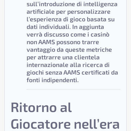
sull’introduzione di intelligenza
artificiale per personalizzare
l’esperienza di gioco basata su
dati individuali. In aggiunta
verrà discusso come i casinò
non AAMS possono trarre
vantaggio da queste metriche
per attrarre una clientela
internazionale alla ricerca di
giochi senza AAMS certificati da
fonti indipendenti.
Ritorno al
Giocatore nell’era