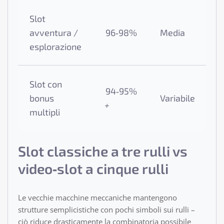
Slot
avventura /
96‑98%
Media
esplorazione
Slot con
94‑95%
bonus
Variabile
+
multipli
Slot classiche a tre rulli vs
video‑slot a cinque rulli
Le vecchie macchine meccaniche mantengono
strutture semplicistiche con pochi simboli sui rulli –
ciò riduce drasticamente la combinatoria possibile