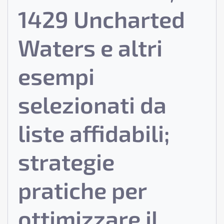
1429 Uncharted
Waters e altri
esempi
selezionati da
liste affidabili;
strategie
pratiche per
ottimizzare il