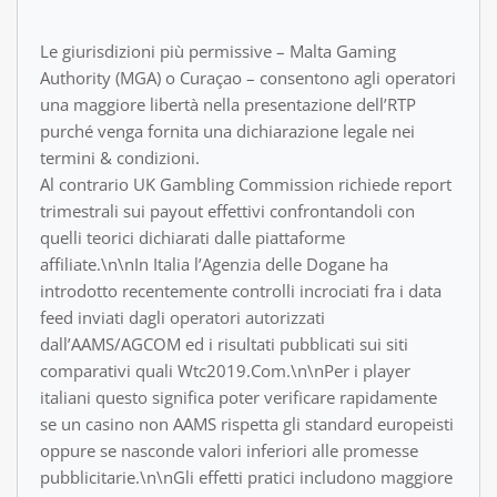
Le giurisdizioni più permissive – Malta Gaming
Authority (MGA) o Curaçao – consentono agli operatori
una maggiore libertà nella presentazione dell’RTP
purché venga fornita una dichiarazione legale nei
termini & condizioni.
Al contrario UK Gambling Commission richiede report
trimestrali sui payout effettivi confrontandoli con
quelli teorici dichiarati dalle piattaforme
affiliate.\n\nIn Italia l’Agenzia delle Dogane ha
introdotto recentemente controlli incrociati fra i data
feed inviati dagli operatori autorizzati
dall’AAMS/AGCOM ed i risultati pubblicati sui siti
comparativi quali Wtc2019.Com.\n\nPer i player
italiani questo significa poter verificare rapidamente
se un casino non AAMS rispetta gli standard europeisti
oppure se nasconde valori inferiori alle promesse
pubblicitarie.\n\nGli effetti pratici includono maggiore