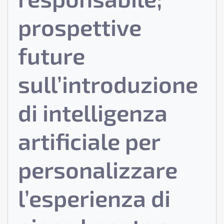
prospettive
future
sull’introduzione
di intelligenza
artificiale per
personalizzare
l’esperienza di