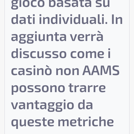
gioco basata su
dati individuali. In
aggiunta verrà
discusso come i
casinò non AAMS
possono trarre
vantaggio da
queste metriche