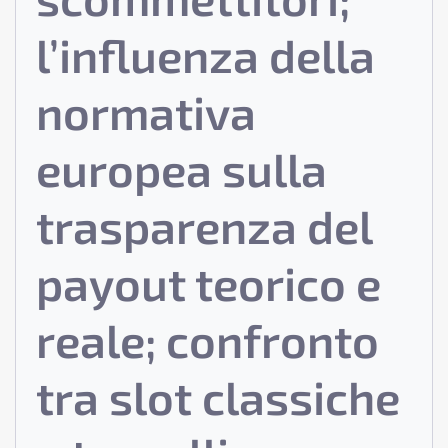
l’influenza della
normativa
europea sulla
trasparenza del
payout teorico e
reale; confronto
tra slot classiche