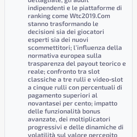
indipendenti e le piattaforme di
ranking come Wtc2019.Com
stanno trasformando le
decisioni sia dei giocatori
esperti sia dei nuovi
scommettitori; l’influenza della
normativa europea sulla
trasparenza del payout teorico e
reale; confronto tra slot
classiche a tre rulli e video‑slot
a cinque rulli con percentuali di
pagamento superiori al
novantasei per cento; impatto
delle funzionalità bonus
avanzate, dei moltiplicatori
progressivi e delle dinamiche di
volatilità sul valore percepito