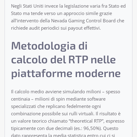
Negli Stati Uniti invece la legislazione varia fra Stato ed
Stato ma tende verso un approccio simile grazie
all’intervento della Nevada Gaming Control Board che
richiede audit periodici sui payout effettivi.
Metodologia di
calcolo del RTP nelle
piattaforme moderne
Il calcolo medio avviene simulando milioni – spesso
centinaia – milioni di spin mediante software
specializzati che replicano fedelmente ogni
combinazione possibile sui rulli virtuali. Il risultato è
un valore teorico chiamato “theoretical RTP”, espresso
tipicamente con due decimali (es.: 96,50%). Questo
dato rappresenta la media statistica entro cui ci si