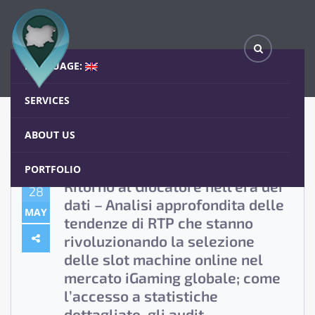
Ritorno al Giocatore nell’era dei dati – Analisi approfondita delle tendenze di RTP che stanno rivoluzionando la selezione delle slot machine online nel mercato iGaming globale; come l’accesso a statistiche dettagliate, gli audit indipendenti e le piattaforme di ranking come Wtc2019.Com stanno trasformando le decisioni sia dei giocatori esperti sia dei nuovi scommettitori; l’influenza della normativa europea sulla trasparenza del payout teorico e reale; confronto tra slot classiche a tre rulli e video‑slot a cinque rulli con percentuali di pagamento superiori al novantasei per cento; impatto delle funzionalità bonus avanzate, dei moltiplicatori progressivi e delle dinamiche di volatilità sul valore percepito del ritorno al giocatore; ruolo cruciale delle licenze di Malta, Curaçao e UKGC nella certificazione degli algoritmi RNG e nella divulgazione dell’RTP su schermate pre‑gioco; case study su cinque titoli ad alto RTP come Mega Joker, Blood Suckers, 1429 Uncharted Waters e altri esempi selezionati da liste affidabili; strategie pratiche per ottimizzare il bankroll sfruttando slot ad alta percentuale di ritorno senza sacrificare il divertimento responsabile; prospettive future sull’introduzione di intelligenza artificiale per personalizzare l’esperienza di gioco basata su dati individuali. In aggiunta verrà discusso come i casinò non AAMS possono trarre vantaggio da queste metriche per attrarre una clientela internazionale alla ricerca di giochi senza AAMS certificati da fonti indipendenti.
Home
Blog
LANGUAGE:
SERVICES
ABOUT US
PORTFOLIO
Ritorno al Giocatore nell’era dei
28
dati – Analisi approfondita delle
MAY
tendenze di RTP che stanno
rivoluzionando la selezione
delle slot machine online nel
mercato iGaming globale; come
l’accesso a statistiche
dettagliate, gli audit