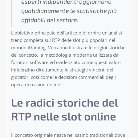
esperti indipendenti aggiornano
quotidianamente le statistiche più
affidabili del settore.
L’obiettivo principale dell’articolo è fornire un’analisi
trend completa sul RTP delle slot più popolari nel
mondo iGaming. Verranno illustrate le origini storiche
del concetto, la metodologia moderna utilizzata dai
fornitori software ed evidenziato come questi valori
influenzino direttamente le strategie vincenti dei
giocatori così come le decisioni commerciali degli
operatori casino online.
Le radici storiche del
RTP nelle slot online
Il concetto originale nasce nei casinò tradizionali dove