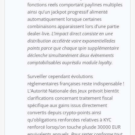
fonctions reels comportant paylines multiples
ainsi qu’un jackpot progressif alimenté
automatiquement lorsque certaines
combinaisons apparaissent lors d’une partie
dealer-live.
L’impact direct consiste en une
distribution accélérée voire exponentielledes
points parce que chaque spin supplémentaire
déclenche simultanément deux événements
comptabilisables auprèsdu module loyalty.
Surveiller cependant évolutions
règlementaires françaises reste indispensable !
L’Autorité Nationale des Jeux prévoit bientôt
clarifications concernant traitement fiscal
spécifique aux gains issus directement
convertis depuis crypto‐points ainsi
qu’obligations renforcées relatives à KYC
renforcé lorsqu’on touche plusde ​30000 EUR
equivalents annuels.
Pour rester conforme tout