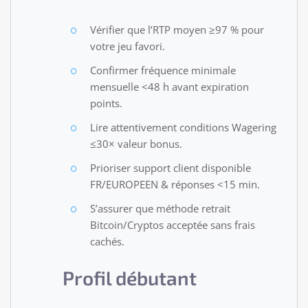
Vérifier que l’RTP moyen ≥97 % pour
votre jeu favori.
Confirmer fréquence minimale
mensuelle <48 h avant expiration
points.
Lire attentivement conditions Wagering
≤30× valeur bonus.
Prioriser support client disponible
FR/EUROPEEN & réponses <15 min.
S’assurer que méthode retrait
Bitcoin/Cryptos acceptée sans frais
cachés.
Profil débutant