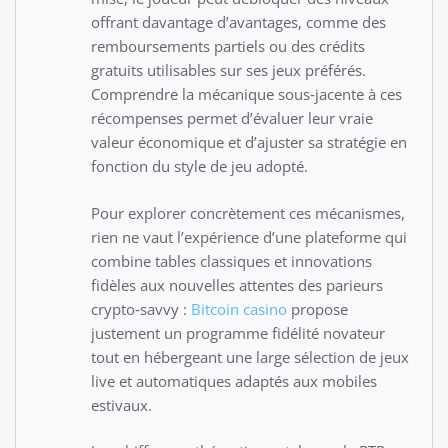
offrant davantage d’avantages, comme des
remboursements partiels ou des crédits
gratuits utilisables sur ses jeux préférés.
Comprendre la mécanique sous‑jacente à ces
récompenses permet d’évaluer leur vraie
valeur économique et d’ajuster sa stratégie en
fonction du style de jeu adopté.
Pour explorer concrètement ces mécanismes,
rien ne vaut l’expérience d’une plateforme qui
combine tables classiques et innovations
fidèles aux nouvelles attentes des parieurs
crypto‑savvy :
Bitcoin casino
propose
justement un programme fidélité novateur
tout en hébergeant une large sélection de jeux
live et automatiques adaptés aux mobiles
estivaux.