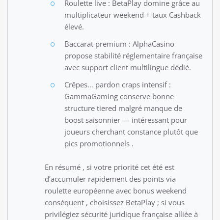
Roulette live : BetaPlay domine grâce au
multiplicateur weekend + taux Cashback
élevé.
Baccarat premium : AlphaCasino
propose stabilité réglementaire française
avec support client multilingue dédié.
Crêpes… pardon craps intensif :
GammaGaming conserve bonne
structure tiered malgré manque de
boost saisonnier — intéressant pour
joueurs cherchant constance plutôt que
pics promotionnels .
En résumé , si votre priorité cet été est
d’accumuler rapidement des points via
roulette européenne avec bonus weekend
conséquent , choisissez BetaPlay ; si vous
privilégiez sécurité juridique française alliée à