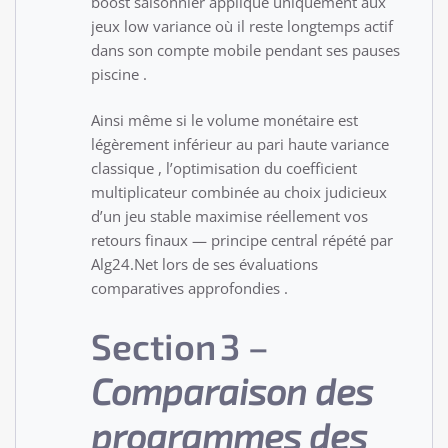
boost saisonnier appliqué uniquement aux
jeux low variance où il reste longtemps actif
dans son compte mobile pendant ses pauses
piscine .
Ainsi même si le volume monétaire est
légèrement inférieur au pari haute variance
classique , l’optimisation du coefficient
multiplicateur combinée au choix judicieux
d’un jeu stable maximise réellement vos
retours finaux — principe central répété par
Alg24.Net lors de ses évaluations
comparatives approfondies .
Section 3 –
Comparaison des
programmes des