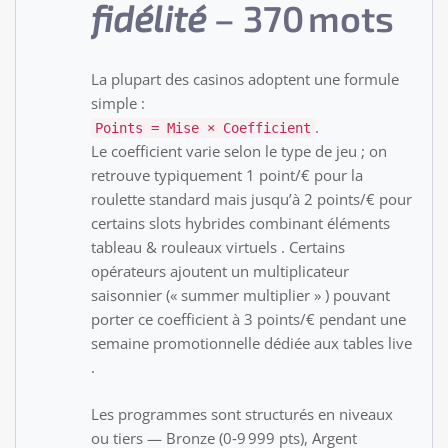
fidélité
– 370 mots
La plupart des casinos adoptent une formule
simple :
.
Points = Mise × Coefficient
Le coefficient varie selon le type de jeu ; on
retrouve typiquement 1 point/€ pour la
roulette standard mais jusqu’à 2 points/€ pour
certains slots hybrides combinant éléments
tableau & rouleaux virtuels . Certains
opérateurs ajoutent un multiplicateur
saisonnier (« summer multiplier » ) pouvant
porter ce coefficient à 3 points/€ pendant une
semaine promotionnelle dédiée aux tables live
.
Les programmes sont structurés en niveaux
ou tiers — Bronze (0‑9 999 pts), Argent