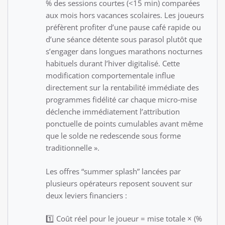
% des sessions courtes (<15 min) comparées
aux mois hors vacances scolaires. Les joueurs
préfèrent profiter d’une pause café rapide ou
d’une séance détente sous parasol plutôt que
s’engager dans longues marathons nocturnes
habituels durant l’hiver digitalisé. Cette
modification comportementale influe
directement sur la rentabilité immédiate des
programmes fidélité car chaque micro‐mise
déclenche immédiatement l’attribution
ponctuelle de points cumulables avant même
que le solde ne redescende sous forme
traditionnelle ».
Les offres “summer splash” lancées par
plusieurs opérateurs reposent souvent sur
deux leviers financiers :
1️⃣ Coût réel pour le joueur = mise totale × (%