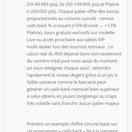
(10‑49 999 pts), Or (50‑199 999 pts) et Platine
(>200 000 pts). Chaque palier offre des bonus
proportionnels au volume cumulé : remise
cash‑back % croissant (+5% Bronze → +12%
Platine), tours gratuits exclusifs sur roulette
Live ou accès prioritaire aux tables VIP
multi‑dealer lors des tournois estivaux . Le
calcul réel du ROI dépend donc non seulement
du nombre total joué mais aussi du moment
où vous atteignez chaque seuil ; atteindre
rapidement le niveau Argent grâce à un jeu à
faible variance comme le baccarat peut
générer un cash‑back mensuel bien supérieur
à celui obtenu en jouant longtemps au craps
très volatile sans franchir aucun palier majeur
.
Prenons un exemple chiffré concret basé sur
un programme « cash‑back » lié à la variance