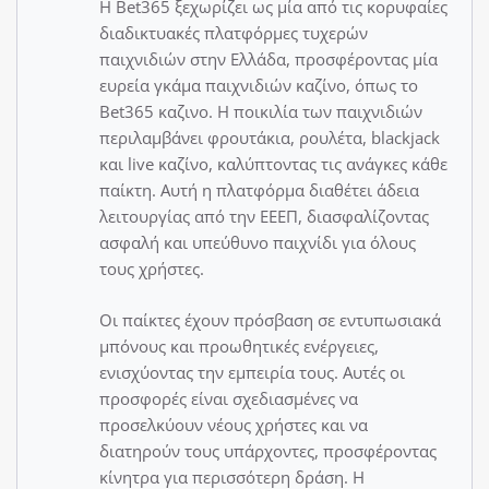
Η Bet365 ξεχωρίζει ως μία από τις κορυφαίες
διαδικτυακές πλατφόρμες τυχερών
παιχνιδιών στην Ελλάδα, προσφέροντας μία
ευρεία γκάμα παιχνιδιών καζίνο, όπως το
Bet365 καζινο. Η ποικιλία των παιχνιδιών
περιλαμβάνει φρουτάκια, ρουλέτα, blackjack
και live καζίνο, καλύπτοντας τις ανάγκες κάθε
παίκτη. Αυτή η πλατφόρμα διαθέτει άδεια
λειτουργίας από την ΕΕΕΠ, διασφαλίζοντας
ασφαλή και υπεύθυνο παιχνίδι για όλους
τους χρήστες.
Οι παίκτες έχουν πρόσβαση σε εντυπωσιακά
μπόνους και προωθητικές ενέργειες,
ενισχύοντας την εμπειρία τους. Αυτές οι
προσφορές είναι σχεδιασμένες να
προσελκύουν νέους χρήστες και να
διατηρούν τους υπάρχοντες, προσφέροντας
κίνητρα για περισσότερη δράση. Η