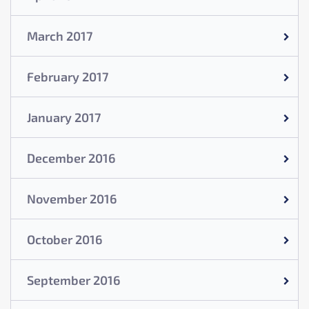
March 2017
February 2017
January 2017
December 2016
November 2016
October 2016
September 2016