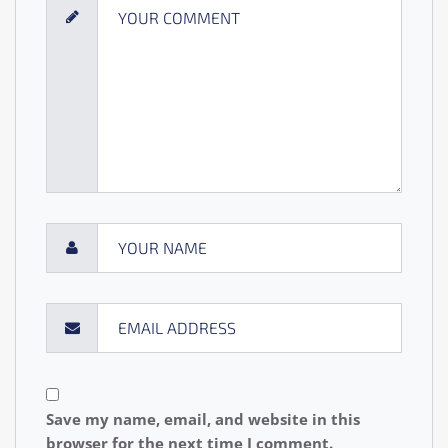
Save my name, email, and website in this
browser for the next time I comment.