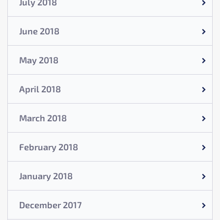
July 2018
June 2018
May 2018
April 2018
March 2018
February 2018
January 2018
December 2017