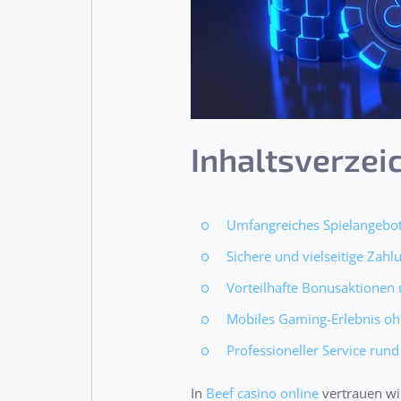
Inhaltsverzei
Umfangreiches Spielangebot
Sichere und vielseitige Zah
Vorteilhafte Bonusaktionen
Mobiles Gaming-Erlebnis oh
Professioneller Service run
In
Beef casino online
vertrauen wi