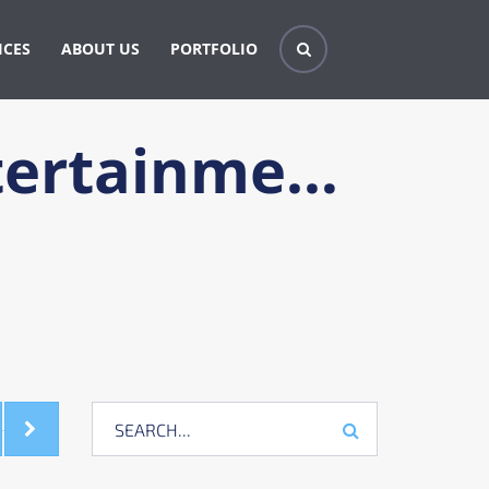
ICES
ABOUT US
PORTFOLIO
Beef Casino: Erstklassige Entertainment und besondere Gewinnchancen