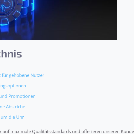
chnis
 für gehobene Nutzer
lungsoptionen
 und Promotionen
ne Abstriche
d um die Uhr
r auf maximale Qualitätsstandards und offerieren unseren Kund