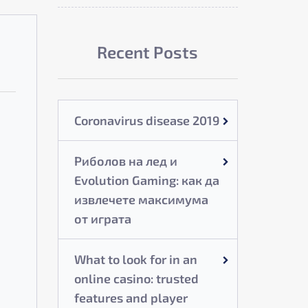
Recent Posts
Coronavirus disease 2019
Риболов на лед и
Evolution Gaming: как да
извлечете максимума
от играта
What to look for in an
online casino: trusted
features and player