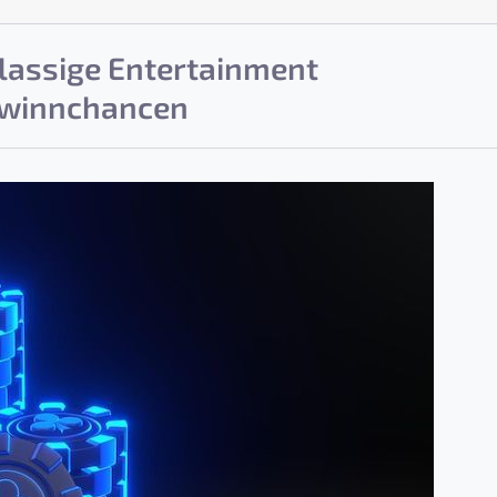
klassige Entertainment
ewinnchancen