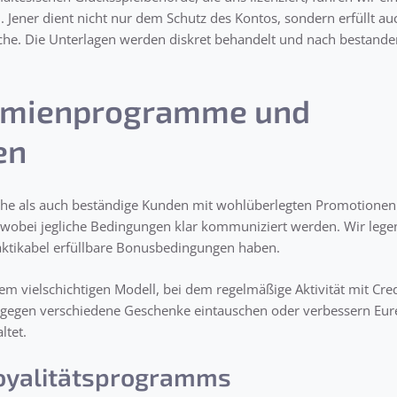
 Jener dient nicht nur dem Schutz des Kontos, sondern erfüllt au
che. Die Unterlagen werden diskret behandelt und nach bestande
rämienprogramme und
en
che als auch beständige Kunden mit wohlüberlegten Promotionen
, wobei jegliche Bedingungen klar kommuniziert werden. Wir lege
aktikabel erfüllbare Bonusbedingungen haben.
m vielschichtigen Modell, bei dem regelmäßige Aktivität mit Cred
ch gegen verschiedene Geschenke eintauschen oder verbessern Eur
ltet.
oyalitätsprogramms