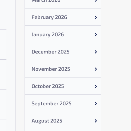
February 2026
January 2026
December 2025
November 2025
October 2025
September 2025
August 2025