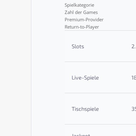
Spielkategorie
Zahl der Games
Premium-Provider
Return-to-Player
Slots
2
Live-Spiele
1
Tischspiele
3
Jackpot-