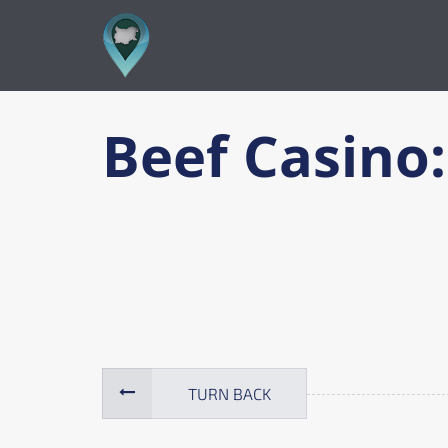
TURN BACK