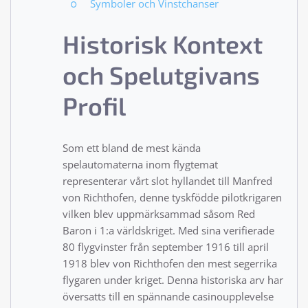
Symboler och Vinstchanser
Historisk Kontext
och Spelutgivans
Profil
Som ett bland de mest kända
spelautomaterna inom flygtemat
representerar vårt slot hyllandet till Manfred
von Richthofen, denne tyskfödde pilotkrigaren
vilken blev uppmärksammad såsom Red
Baron i 1:a världskriget. Med sina verifierade
80 flygvinster från september 1916 till april
1918 blev von Richthofen den mest segerrika
flygaren under kriget. Denna historiska arv har
översatts till en spännande casinoupplevelse