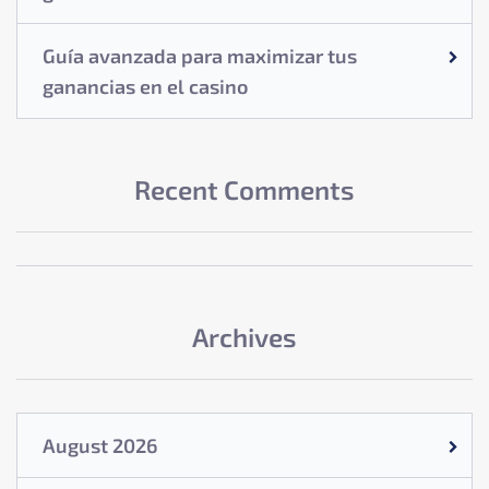
Guía avanzada para maximizar tus
ganancias en el casino
Recent Comments
Archives
August 2026