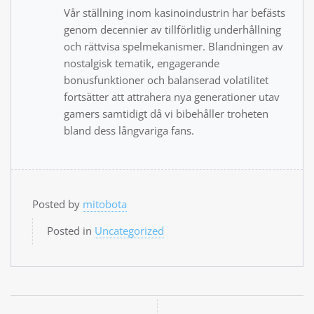
Vår ställning inom kasinoindustrin har befästs
genom decennier av tillförlitlig underhållning
och rättvisa spelmekanismer. Blandningen av
nostalgisk tematik, engagerande
bonusfunktioner och balanserad volatilitet
fortsätter att attrahera nya generationer utav
gamers samtidigt då vi bibehåller troheten
bland dess långvariga fans.
Posted by
mitobota
Posted in
Uncategorized