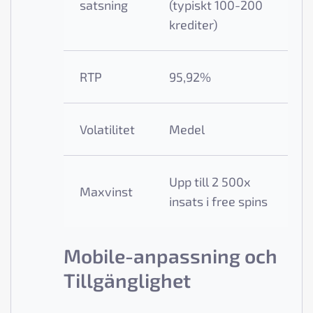
satsning
(typiskt 100-200
krediter)
RTP
95,92%
Volatilitet
Medel
Upp till 2 500x
Maxvinst
insats i free spins
Mobile-anpassning och
Tillgänglighet