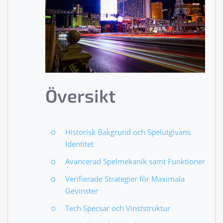
Översikt
Historisk Bakgrund och Spelutgivans
Identitet
Avancerad Spelmekanik samt Funktioner
Verifierade Strategier för Maximala
Gevinster
Tech Specsar och Vinststruktur