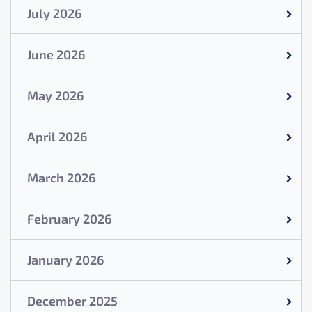
July 2026
June 2026
May 2026
April 2026
March 2026
February 2026
January 2026
December 2025