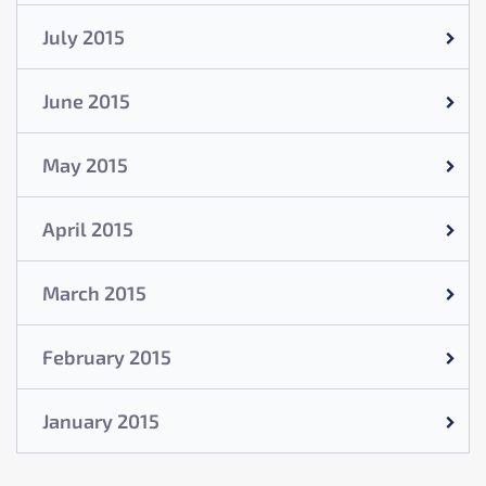
July 2015
June 2015
May 2015
April 2015
March 2015
February 2015
January 2015