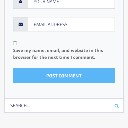
Save my name, email, and website in this
browser for the next time I comment.