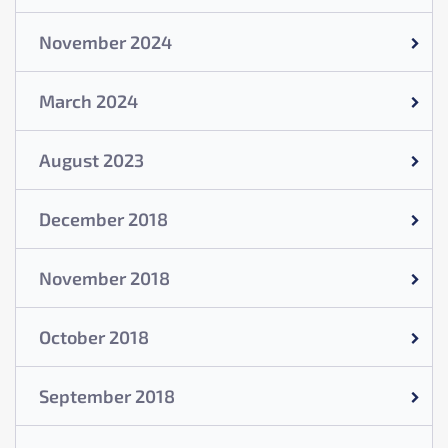
November 2024
March 2024
August 2023
December 2018
November 2018
October 2018
September 2018