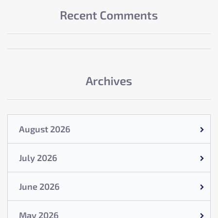
Recent Comments
Archives
August 2026
July 2026
June 2026
May 2026