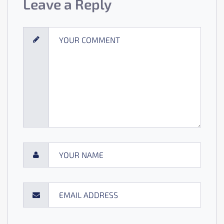
Leave a Reply