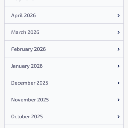
April 2026
March 2026
February 2026
January 2026
December 2025
November 2025
October 2025