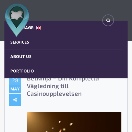
BetNinja – Din Kompletta Vägledning till Casinoupplevelsen
Home
Blog
LANGUAGE:
SERVICES
ABOUT US
PORTFOLIO
BetNinja – Din Kompletta
28
Vägledning till
MAY
Casinoupplevelsen