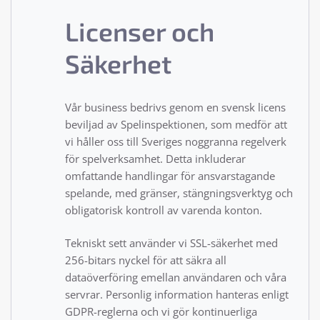
Licenser och
Säkerhet
Vår business bedrivs genom en svensk licens
beviljad av Spelinspektionen, som medför att
vi håller oss till Sveriges noggranna regelverk
för spelverksamhet. Detta inkluderar
omfattande handlingar för ansvarstagande
spelande, med gränser, stängningsverktyg och
obligatorisk kontroll av varenda konton.
Tekniskt sett använder vi SSL-säkerhet med
256-bitars nyckel för att säkra all
dataöverföring emellan användaren och våra
servrar. Personlig information hanteras enligt
GDPR-reglerna och vi gör kontinuerliga