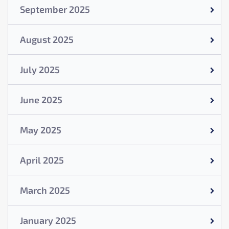
September 2025
August 2025
July 2025
June 2025
May 2025
April 2025
March 2025
January 2025