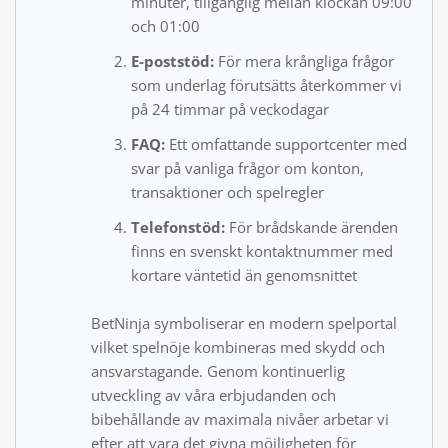
minuter, tillgänglig mellan klockan 09:00
och 01:00
E-poststöd:
För mera krångliga frågor
som underlag förutsätts återkommer vi
på 24 timmar på veckodagar
FAQ:
Ett omfattande supportcenter med
svar på vanliga frågor om konton,
transaktioner och spelregler
Telefonstöd:
För brådskande ärenden
finns en svenskt kontaktnummer med
kortare väntetid än genomsnittet
BetNinja symboliserar en modern spelportal
vilket spelnöje kombineras med skydd och
ansvarstagande. Genom kontinuerlig
utveckling av våra erbjudanden och
bibehållande av maximala nivåer arbetar vi
efter att vara det givna möjligheten för