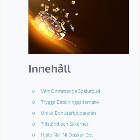
Innehåll
Vårt Omfattande Spelutbud
Trygga Betalningsalternativ
Unika Bonuserbjudanden
Tillstånd och Säkerhet
Hjälp När Ni Önskar Det