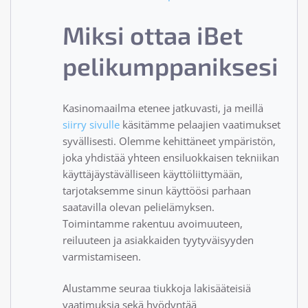
Miksi ottaa iBet
pelikumppaniksesi
Kasinomaailma etenee jatkuvasti, ja meillä
siirry sivulle
käsitämme pelaajien vaatimukset
syvällisesti. Olemme kehittäneet ympäristön,
joka yhdistää yhteen ensiluokkaisen tekniikan
käyttäjäystävälliseen käyttöliittymään,
tarjotaksemme sinun käyttöösi parhaan
saatavilla olevan pelielämyksen.
Toimintamme rakentuu avoimuuteen,
reiluuteen ja asiakkaiden tyytyväisyyden
varmistamiseen.
Alustamme seuraa tiukkoja lakisääteisiä
vaatimuksia sekä hyödyntää