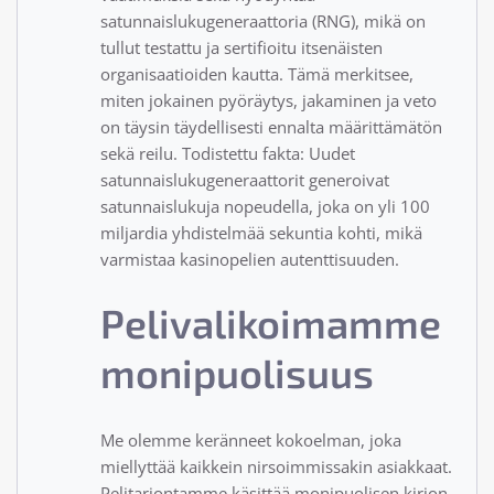
satunnaislukugeneraattoria (RNG), mikä on
tullut testattu ja sertifioitu itsenäisten
organisaatioiden kautta. Tämä merkitsee,
miten jokainen pyöräytys, jakaminen ja veto
on täysin täydellisesti ennalta määrittämätön
sekä reilu. Todistettu fakta: Uudet
satunnaislukugeneraattorit generoivat
satunnaislukuja nopeudella, joka on yli 100
miljardia yhdistelmää sekuntia kohti, mikä
varmistaa kasinopelien autenttisuuden.
Pelivalikoimamme
monipuolisuus
Me olemme keränneet kokoelman, joka
miellyttää kaikkein nirsoimmissakin asiakkaat.
Pelitarjontamme käsittää monipuolisen kirjon