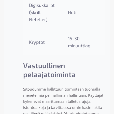
Digikukkarot
Kak
(Skrill,
Heti
tun
Neteller)
15-30
Kryptot
Yks
minuuttiaq
Vastuullinen
pelaajatoiminta
Sitoudumme hallittuun toimintaan tuomalla
menetelmiä pelihallinnan hallintaan. Käyttäjät
kykenevät määrittämään talletusrajoja,
istuntoaikoja ja tarvittaessa omin käsin lukita
pelitilinsä määräajaksi. Yhteistoimintamme