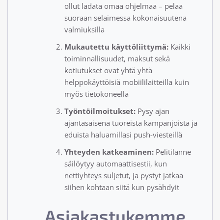
ollut ladata omaa ohjelmaa – pelaa
suoraan selaimessa kokonaisuutena
valmiuksilla
Mukautettu käyttöliittymä:
Kaikki
toiminnallisuudet, maksut sekä
kotiutukset ovat yhtä yhtä
helppokäyttöisiä mobiililaitteilla kuin
myös tietokoneella
Työntöilmoitukset:
Pysy ajan
ajantasaisena tuoreista kampanjoista ja
eduista haluamillasi push-viesteillä
Yhteyden katkeaminen:
Pelitilanne
säilöytyy automaattisestii, kun
nettiyhteys suljetut, ja pystyt jatkaa
siihen kohtaan siitä kun pysähdyit
Asiakastukemme