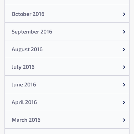
October 2016
September 2016
August 2016
July 2016
June 2016
April 2016
March 2016