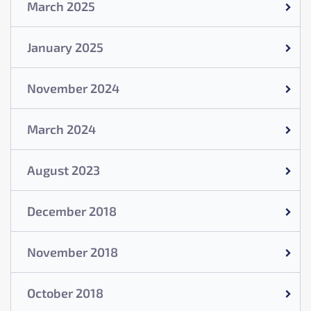
March 2025
January 2025
November 2024
March 2024
August 2023
December 2018
November 2018
October 2018