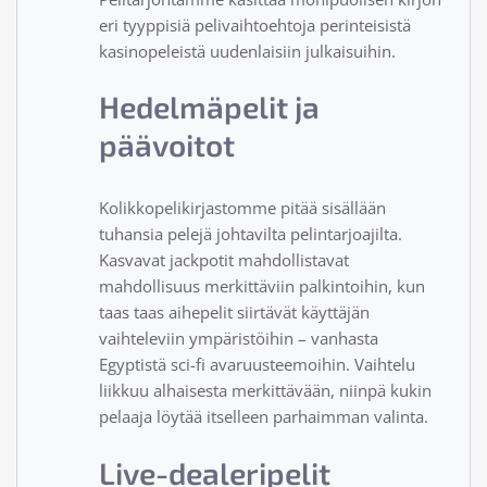
eri tyyppisiä pelivaihtoehtoja perinteisistä
kasinopeleistä uudenlaisiin julkaisuihin.
Hedelmäpelit ja
päävoitot
Kolikkopelikirjastomme pitää sisällään
tuhansia pelejä johtavilta pelintarjoajilta.
Kasvavat jackpotit mahdollistavat
mahdollisuus merkittäviin palkintoihin, kun
taas taas aihepelit siirtävät käyttäjän
vaihteleviin ympäristöihin – vanhasta
Egyptistä sci-fi avaruusteemoihin. Vaihtelu
liikkuu alhaisesta merkittävään, niinpä kukin
pelaaja löytää itselleen parhaimman valinta.
Live-dealeripelit