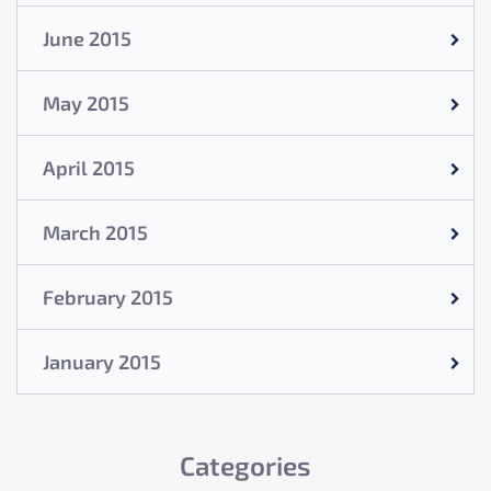
June 2015
May 2015
April 2015
March 2015
February 2015
January 2015
Categories