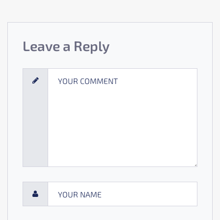
Leave a Reply