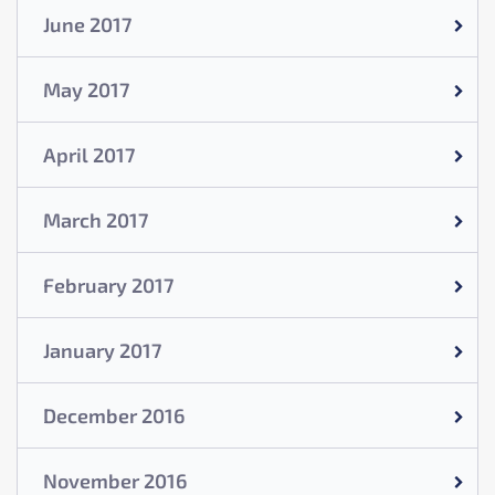
June 2017
May 2017
April 2017
March 2017
February 2017
January 2017
December 2016
November 2016