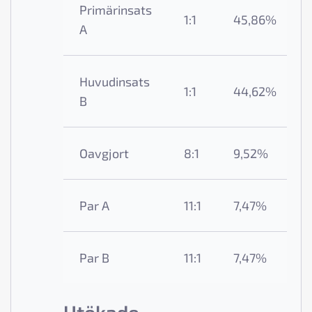
Primärinsats
1:1
45,86%
A
Huvudinsats
1:1
44,62%
B
Oavgjort
8:1
9,52%
Par A
11:1
7,47%
Par B
11:1
7,47%