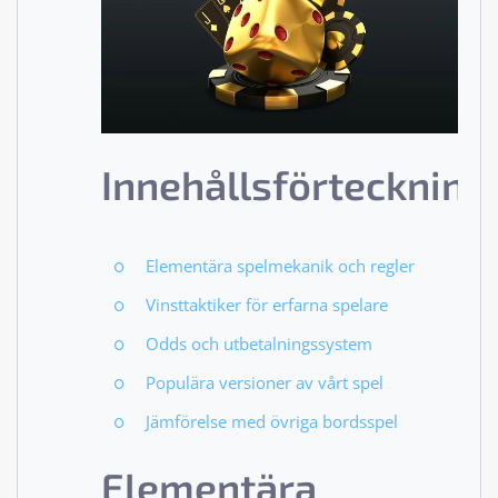
Innehållsförteckning
Elementära spelmekanik och regler
Vinsttaktiker för erfarna spelare
Odds och utbetalningssystem
Populära versioner av vårt spel
Jämförelse med övriga bordsspel
Elementära