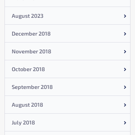
August 2023
December 2018
November 2018
October 2018
September 2018
August 2018
July 2018