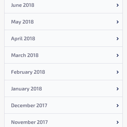
June 2018
May 2018
April 2018
March 2018
February 2018
January 2018
December 2017
November 2017