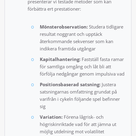
presenterar vi testade metoder som kan
förbättra ert prestationer:
Mönsterobservation:
Studera tidligare
resultat noggrant och upptäck
återkommande sekvenser som kan
indikera framtida utgångar
Kapitalhantering:
Fastställ fasta ramar
för samtliga omgång och låt bli att
förfölja nedgångar genom impulsiva vad
Positionsbaserad satsning:
Justera
satsningarnas omfattning grundat på
varifrån i cykeln följande spel befinner
sig
Variation:
Förena lågrisk- och
högriskinriktade vad för att jämna ut
möjlig utdelning mot volatilitet