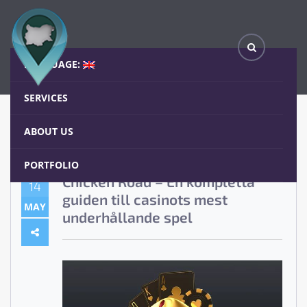
Chicken Road – En kompletta guiden till casinots mest underhållande spel
Home
Blog
LANGUAGE:
SERVICES
ABOUT US
PORTFOLIO
Chicken Road – En kompletta
14
guiden till casinots mest
MAY
underhållande spel