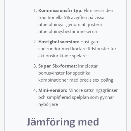
Kommissionsfri typ:
Eliminerar den
traditionella 5% avgiften på vissa
utbetalningar genom att justera
utbetalningsbestämmelserna
Hastighetsversion:
Hastigare
spelrundor med kortare tidsfönster för
aktionsinriktade spelare
Super Six-format:
Innefattar
bonusvinster för specifika
kombinationer med precis sex poäng
Mini-version:
Mindre satsningsgränser
och simplifierad spelplan som gynnar
nybörjare
Jämföring med