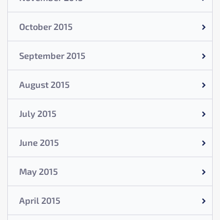
October 2015
September 2015
August 2015
July 2015
June 2015
May 2015
April 2015