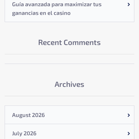
Guía avanzada para maximizar tus
ganancias en el casino
Recent Comments
Archives
August 2026
July 2026