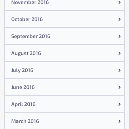
November 2016
October 2016
September 2016
August 2016
July 2016
June 2016
April 2016
March 2016