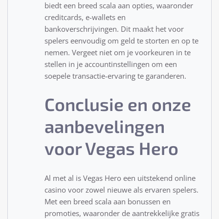
biedt een breed scala aan opties, waaronder
creditcards, e-wallets en
bankoverschrijvingen. Dit maakt het voor
spelers eenvoudig om geld te storten en op te
nemen. Vergeet niet om je voorkeuren in te
stellen in je accountinstellingen om een
soepele transactie-ervaring te garanderen.
Conclusie en onze
aanbevelingen
voor Vegas Hero
Al met al is Vegas Hero een uitstekend online
casino voor zowel nieuwe als ervaren spelers.
Met een breed scala aan bonussen en
promoties, waaronder de aantrekkelijke gratis