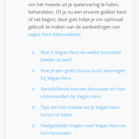
om het meeste uit je spelervaring te halen,
behandelen. Of je nu een ervaren gokker bent
of net begint, deze gids helpt je om optimaal
gebruik te maken van de aanbiedingen van
vegas hero betrouwbaar
.
Wat is Vegas Hero en welke bonussen
bieden ze aan?
Hoe je een gratis bonus kunt aanvragen
bij Vegas Hero
Verschillende soorten bonussen en hun
voorwaarden bij Vegas Hero
Tips om het meeste uit je Vegas Hero
bonus te halen
Veelgestelde vragen over Vegas Hero en
hun bonussen