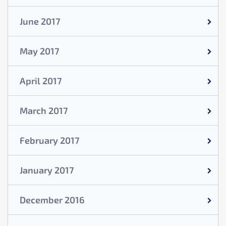
June 2017
May 2017
April 2017
March 2017
February 2017
January 2017
December 2016