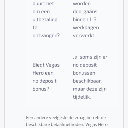
duurt het
worden
om een
doorgaans
uitbetaling
binnen 1-3
te
werkdagen
ontvangen?
verwerkt.
Ja, soms zijn er
Biedt Vegas
no deposit
Hero een
bonussen
no deposit
beschikbaar,
bonus?
maar deze zijn
tijdelijk.
Een andere veelgestelde vraag betreft de
beschikbare betaalmethoden. Vegas Hero