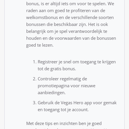
bonus, is er altijd iets om voor te spelen. We
raden aan om goed te profiteren van de
welkomstbonus en de verschillende soorten
bonussen die beschikbaar zijn. Het is ook
belangrijk om je spel verantwoordelijk te
houden en de voorwaarden van de bonussen
goed te lezen.
Registreer je snel om toegang te krijgen
tot de gratis bonus.
Controleer regelmatig de
promotiepagina voor nieuwe
aanbiedingen.
Gebruik de Vegas Hero app voor gemak
en toegang tot je account.
Met deze tips en inzichten ben je goed