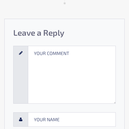
Leave a Reply