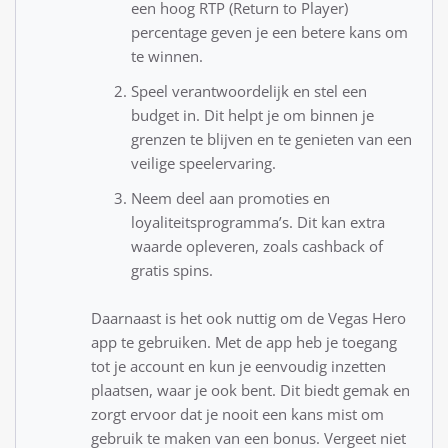
een hoog RTP (Return to Player)
percentage geven je een betere kans om
te winnen.
Speel verantwoordelijk en stel een
budget in. Dit helpt je om binnen je
grenzen te blijven en te genieten van een
veilige speelervaring.
Neem deel aan promoties en
loyaliteitsprogramma’s. Dit kan extra
waarde opleveren, zoals cashback of
gratis spins.
Daarnaast is het ook nuttig om de Vegas Hero
app te gebruiken. Met de app heb je toegang
tot je account en kun je eenvoudig inzetten
plaatsen, waar je ook bent. Dit biedt gemak en
zorgt ervoor dat je nooit een kans mist om
gebruik te maken van een bonus. Vergeet niet