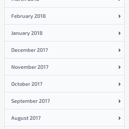
February 2018
January 2018
December 2017
November 2017
October 2017
September 2017
August 2017