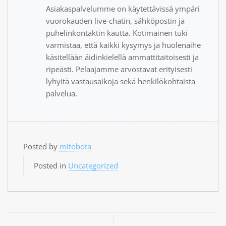
Asiakaspalvelumme on käytettävissä ympäri
vuorokauden live-chatin, sähköpostin ja
puhelinkontaktin kautta. Kotimainen tuki
varmistaa, että kaikki kysymys ja huolenaihe
käsitellään äidinkielellä ammattitaitoisesti ja
ripeästi. Pelaajamme arvostavat erityisesti
lyhyitä vastausaikoja sekä henkilökohtaista
palvelua.
Posted by
mitobota
Posted in
Uncategorized