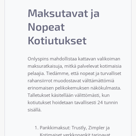
Maksutavat ja
Nopeat
Kotiutukset
Onlyspins mahdollistaa kattavan valikoiman
maksuratkaisuja, mitkä palvelevat kotimaisia
pelaajia. Tiedämme, että nopeat ja turvalliset
rahansiirrot muodostavat välttämättömiä
erinomaisen pelikokemuksen näkökulmasta.
Talletukset käsitellään välittömästi, kun
kotiutukset hoidetaan tavallisesti 24 tunnin
sisällä.
Pankkimaksut: Trustly, Zimpler ja
Kotimaiset verkkopankit tarjoavat