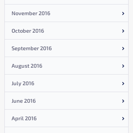
November 2016
October 2016
September 2016
August 2016
July 2016
June 2016
April 2016