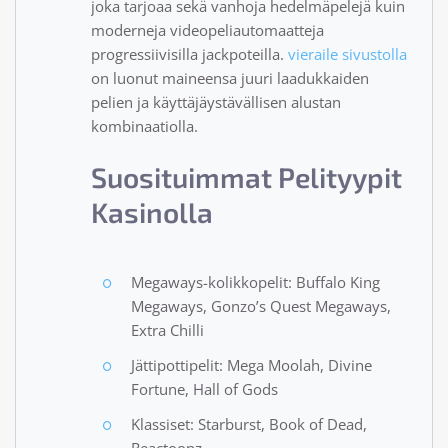
joka tarjoaa sekä vanhoja hedelmäpelejä kuin
moderneja videopeliautomaatteja
progressiivisilla jackpoteilla.
vieraile sivustolla
on luonut maineensa juuri laadukkaiden
pelien ja käyttäjäystävällisen alustan
kombinaatiolla.
Suosituimmat Pelityypit
Kasinolla
Megaways-kolikkopelit: Buffalo King
Megaways, Gonzo’s Quest Megaways,
Extra Chilli
Jättipottipelit: Mega Moolah, Divine
Fortune, Hall of Gods
Klassiset: Starburst, Book of Dead,