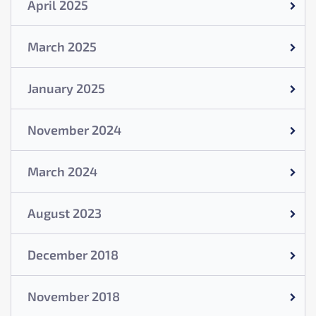
April 2025
March 2025
January 2025
November 2024
March 2024
August 2023
December 2018
November 2018