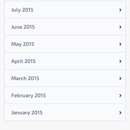
July 2015
June 2015
May 2015
April 2015
March 2015
February 2015
January 2015