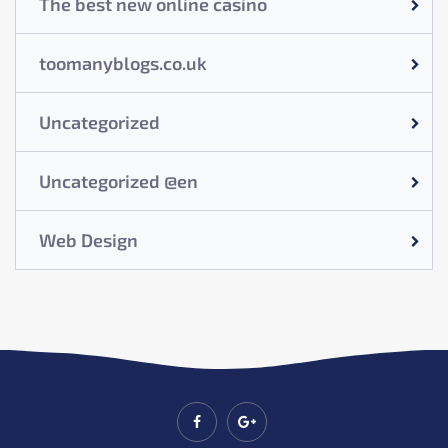
The best new online casino
toomanyblogs.co.uk
Uncategorized
Uncategorized @en
Web Design