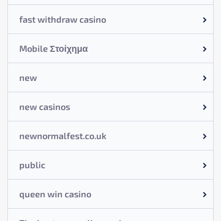
fast withdraw casino
Mobile Στοίχημα
new
new casinos
newnormalfest.co.uk
public
queen win casino