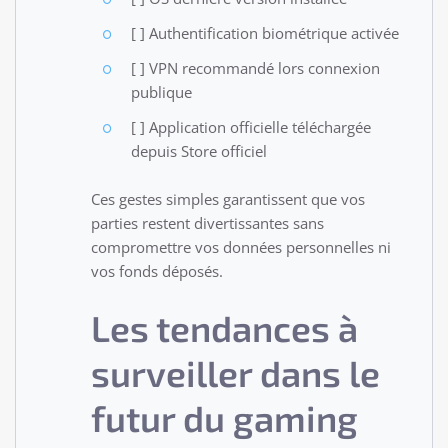
[ ] Authentification biométrique activée
[ ] VPN recommandé lors connexion
publique
[ ] Application officielle téléchargée
depuis Store officiel
Ces gestes simples garantissent que vos
parties restent divertissantes sans
compromettre vos données personnelles ni
vos fonds déposés.
Les tendances à
surveiller dans le
futur du gaming