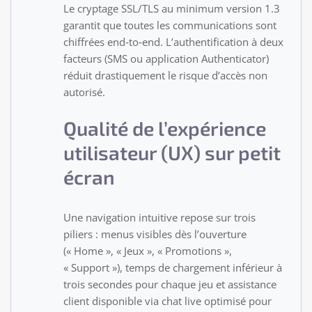
Le cryptage SSL/TLS au minimum version 1.3
garantit que toutes les communications sont
chiffrées end‑to‑end. L’authentification à deux
facteurs (SMS ou application Authenticator)
réduit drastiquement le risque d’accès non
autorisé.
Qualité de l’expérience
utilisateur (UX) sur petit
écran
Une navigation intuitive repose sur trois
piliers : menus visibles dès l’ouverture
(« Home », « Jeux », « Promotions »,
« Support »), temps de chargement inférieur à
trois secondes pour chaque jeu et assistance
client disponible via chat live optimisé pour