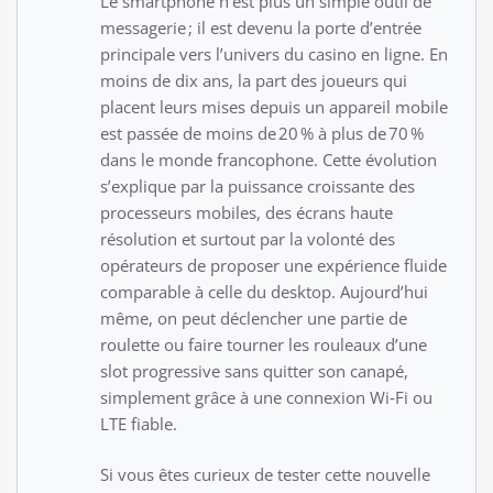
Le smartphone n’est plus un simple outil de
messagerie ; il est devenu la porte d’entrée
principale vers l’univers du casino en ligne. En
moins de dix ans, la part des joueurs qui
placent leurs mises depuis un appareil mobile
est passée de moins de 20 % à plus de 70 %
dans le monde francophone. Cette évolution
s’explique par la puissance croissante des
processeurs mobiles, des écrans haute
résolution et surtout par la volonté des
opérateurs de proposer une expérience fluide
comparable à celle du desktop. Aujourd’hui
même, on peut déclencher une partie de
roulette ou faire tourner les rouleaux d’une
slot progressive sans quitter son canapé,
simplement grâce à une connexion Wi‑Fi ou
LTE fiable.
Si vous êtes curieux de tester cette nouvelle