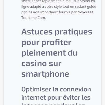
sélectionner rapidement le meilleur casino en
ligne adapté à votre style tout en restant guidé
par les avis impartiaux fournis par Noyers Et
Tourisme.Com.
Astuces pratiques
pour profiter
pleinement du
casino sur
smartphone
Optimiser la connexion
internet pour éviter les