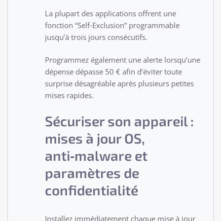
La plupart des applications offrent une
fonction “Self‑Exclusion” programmable
jusqu’à trois jours consécutifs.
Programmez également une alerte lorsqu’une
dépense dépasse 50 € afin d’éviter toute
surprise désagréable après plusieurs petites
mises rapides.
Sécuriser son appareil :
mises à jour OS,
anti‑malware et
paramètres de
confidentialité
Installez immédiatement chaque mise à jour