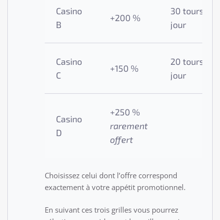
Casino
30 tours /
+200 %
B
jour
Casino
20 tours /
+150 %
C
jour
+250 %
Casino
rarement
D
offert
Choisissez celui dont l’offre correspond
exactement à votre appétit promotionnel.
En suivant ces trois grilles vous pourrez