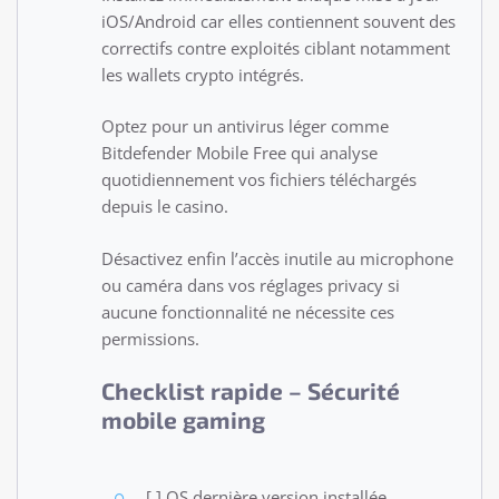
iOS/Android car elles contiennent souvent des
correctifs contre exploités ciblant notamment
les wallets crypto intégrés.
Optez pour un antivirus léger comme
Bitdefender Mobile Free qui analyse
quotidiennement vos fichiers téléchargés
depuis le casino.
Désactivez enfin l’accès inutile au microphone
ou caméra dans vos réglages privacy si
aucune fonctionnalité ne nécessite ces
permissions.
Checklist rapide – Sécurité
mobile gaming
[ ] OS dernière version installée