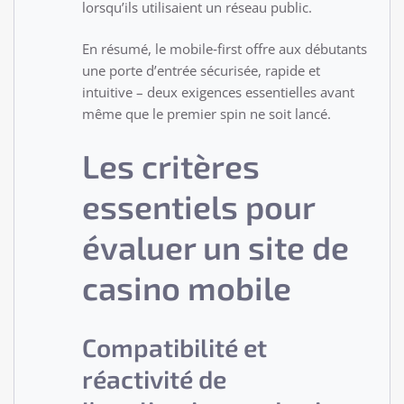
lorsqu’ils utilisaient un réseau public.
En résumé, le mobile‑first offre aux débutants
une porte d’entrée sécurisée, rapide et
intuitive – deux exigences essentielles avant
même que le premier spin ne soit lancé.
Les critères
essentiels pour
évaluer un site de
casino mobile
Compatibilité et
réactivité de