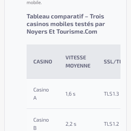
mobile.
Tableau comparatif – Trois
casinos mobiles testés par
Noyers Et Tourisme.Com
VITESSE
CASINO
SSL/TLS
MOYENNE
Casino
1,6 s
TLS 1.3
A
Casino
2,2 s
TLS 1.2
B