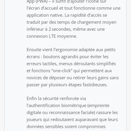
App (PWA) – il suffit d’ajouter l’icône sur
l’écran d’accueil et tout fonctionne comme une
application native. La rapidité d’accès se
traduit par des temps de chargement moyen
inférieur à 2 secondes, même avec une
connexion LTE moyenne.
Ensuite vient l’ergonomie adaptée aux petits
écrans : boutons agrandis pour éviter les
erreurs tactiles, menus déroulants simplifiés
et fonctions “one‑click” qui permettent aux
novices de déposer ou retirer leurs gains sans
passer par plusieurs étapes fastidieuses.
Enfin la sécurité renforcée via
l’authentification biométrique (empreinte
digitale ou reconnaissance faciale) rassure les
joueurs qui redoutaient auparavant que leurs
données sensibles soient compromises