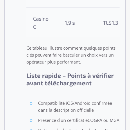
Casino
1,9 s
TLS 1.3
C
Ce tableau illustre comment quelques points
clés peuvent faire basculer un choix vers un
opérateur plus performant.
Liste rapide – Points à vérifier
avant téléchargement
Compatibilité iOS/Android confirmée
dans la description officielle
Présence d’un certificat eCOGRA ou MGA