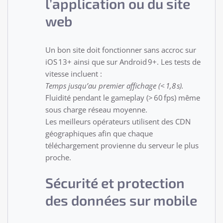
l’application ou du site
web
Un bon site doit fonctionner sans accroc sur
iOS 13+ ainsi que sur Android 9+. Les tests de
vitesse incluent :
Temps jusqu’au premier affichage (< 1,8 s).
Fluidité pendant le gameplay (> 60 fps) même
sous charge réseau moyenne.
Les meilleurs opérateurs utilisent des CDN
géographiques afin que chaque
téléchargement provienne du serveur le plus
proche.
Sécurité et protection
des données sur mobile