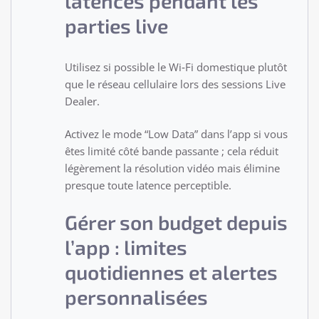
latences pendant les
parties live
Utilisez si possible le Wi‑Fi domestique plutôt
que le réseau cellulaire lors des sessions Live
Dealer.
Activez le mode “Low Data” dans l’app si vous
êtes limité côté bande passante ; cela réduit
légèrement la résolution vidéo mais élimine
presque toute latence perceptible.
Gérer son budget depuis
l’app : limites
quotidiennes et alertes
personnalisées