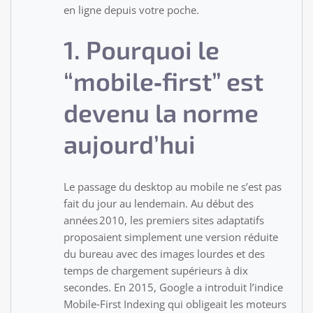
en ligne depuis votre poche.
1. Pourquoi le
“mobile‑first” est
devenu la norme
aujourd’hui
Le passage du desktop au mobile ne s’est pas
fait du jour au lendemain. Au début des
années 2010, les premiers sites adaptatifs
proposaient simplement une version réduite
du bureau avec des images lourdes et des
temps de chargement supérieurs à dix
secondes. En 2015, Google a introduit l’indice
Mobile‑First Indexing qui obligeait les moteurs