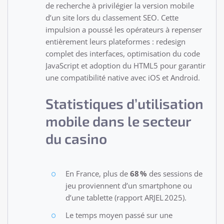
de recherche à privilégier la version mobile
d’un site lors du classement SEO. Cette
impulsion a poussé les opérateurs à repenser
entièrement leurs plateformes : redesign
complet des interfaces, optimisation du code
JavaScript et adoption du HTML5 pour garantir
une compatibilité native avec iOS et Android.
Statistiques d’utilisation
mobile dans le secteur
du casino
En France, plus de
68 %
des sessions de
jeu proviennent d’un smartphone ou
d’une tablette (rapport ARJEL 2025).
Le temps moyen passé sur une