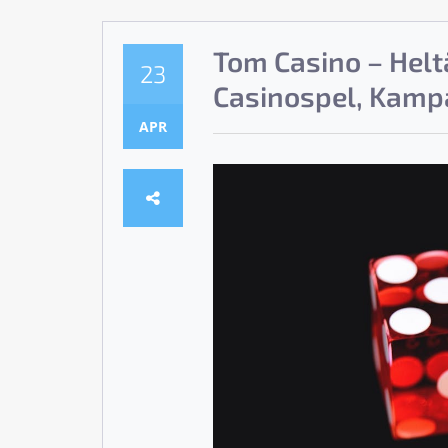
Tom Casino – Helt
23
Casinospel, Kampa
APR