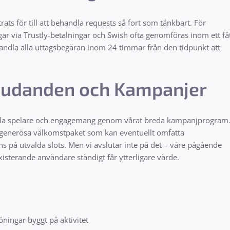
ats för till att behandla requests så fort som tänkbart. För
ar via Trustly-betalningar och Swish ofta genomföras inom ett få
behandla alla uttagsbegäran inom 24 timmar från den tidpunkt att
bjudanden och Kampanjer
a spelare och engagemang genom vårat breda kampanjprogram
generösa välkomstpaket som kan eventuellt omfatta
s på utvalda slots. Men vi avslutar inte på det – våre pågående
isterande användare ständigt får ytterligare värde.
ningar byggt på aktivitet