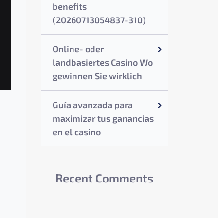
benefits
(20260713054837-310)
Online- oder
landbasiertes Casino Wo
gewinnen Sie wirklich
Guía avanzada para
maximizar tus ganancias
en el casino
Recent Comments