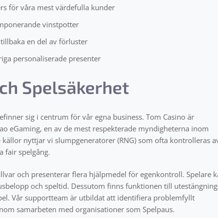
s för våra mest värdefulla kunder
imponerande vinstpotter
illbaka en del av förluster
iga personaliserade presenter
och Spelsäkerhet
finner sig i centrum för vår egna business. Tom Casino är
acao eGaming, en av de mest respekterade myndigheterna inom
 källor nyttjar vi slumpgeneratorer (RNG) som ofta kontrolleras a
a fair spelgång.
 allvar och presenterar flera hjälpmedel för egenkontroll. Spelare 
nusbelopp och speltid. Dessutom finns funktionen till utestängning
el. Vår supportteam är utbildat att identifiera problemfyllt
genom samarbeten med organisationer som Spelpaus.