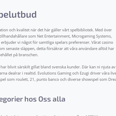
pelutbud
ation och kvalitet när det här gäller vårt spelbibliotek. Med över
tillhandahållare som Net Entertainment, Microgaming Systems,
erbjuder vi något för samtliga spelars preferenser. Vårat casino
m senaste släppen, detta försäkrar att våra användare alltid har
nnehållet på branschen.
ar blivit särskilt gillat bland svenska kunder. Där kan ni njuta av
na dealrar i realtid. Evolutions Gaming och Ezugi driver våra liv
ka spel som roulett, 21, punto banco och diverse showspel som Dr
gorier hos Oss alla