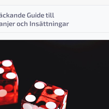
äckande Guide till
njer och Insättningar