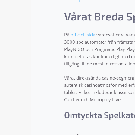
Vårat Breda S
På
officiell sida
värdesätter vi vari
3000 spelautomater från främsta 
PlayN GO och Pragmatic Play Play 
kompletteras kontinuerligt med do
tillgång till de mest intressanta i
Vårat direktsända casino-segment h
autentisk casinoatmosför med erfar
tables, vilket inkluderar klassis
Catcher och Monopoly Live.
Omtyckta Spelkate