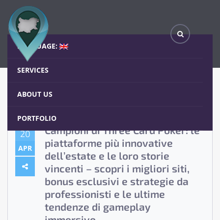
Campioni di Three Card Poker: le piattaforme più innovative dell’estate e le loro storie vincenti – scopri i migliori siti, bonus esclusivi e strategie da professionisti e le ultime tendenze di gameplay immersivo
Home
Blog
LANGUAGE:
SERVICES
ABOUT US
PORTFOLIO
Campioni di Three Card Poker: le
20
piattaforme più innovative
APR
dell’estate e le loro storie
vincenti – scopri i migliori siti,
bonus esclusivi e strategie da
professionisti e le ultime
tendenze di gameplay
immersivo