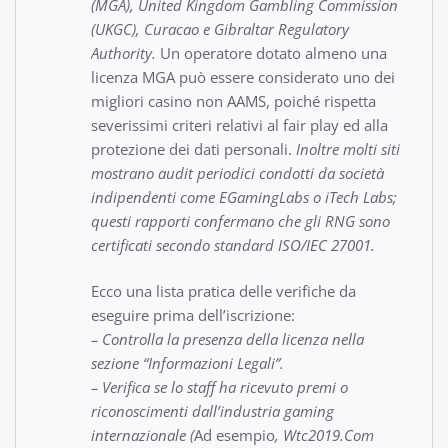
(MGA), United Kingdom Gambling Commission
(UKGC), Curacao e Gibraltar Regulatory
Authority.
Un operatore dotato almeno una
licenza MGA può essere considerato uno dei
migliori casino non AAMS, poiché rispetta
severissimi criteri relativi al fair play ed alla
protezione dei dati personali.
Inoltre molti siti
mostrano audit periodici condotti da società
indipendenti come E­Gaming­Labs o iTech Labs;
questi rapporti confermano che gli RNG sono
certificati secondo standard ISO/IEC 27001.
Ecco una lista pratica delle verifiche da
eseguire prima dell’iscrizione:
– Controlla la presenza della licenza nella
sezione “Informazioni Legali”.
– Verifica se lo staff ha ricevuto premi o
riconoscimenti dall’industria gaming
internazionale (
Ad esempio
, Wtc2019.Com