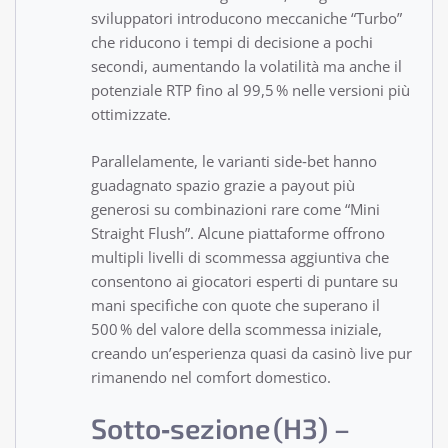
sviluppatori introducono meccaniche “Turbo”
che riducono i tempi di decisione a pochi
secondi, aumentando la volatilità ma anche il
potenziale RTP fino al 99,5 % nelle versioni più
ottimizzate.
Parallelamente, le varianti side‑bet hanno
guadagnato spazio grazie a payout più
generosi su combinazioni rare come “Mini
Straight Flush”. Alcune piattaforme offrono
multipli livelli di scommessa aggiuntiva che
consentono ai giocatori esperti di puntare su
mani specifiche con quote che superano il
500 % del valore della scommessa iniziale,
creando un’esperienza quasi da casinò live pur
rimanendo nel comfort domestico.
Sotto‑sezione (H3) –