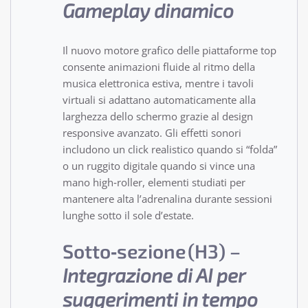
Gameplay dinamico
Il nuovo motore grafico delle piattaforme top
consente animazioni fluide al ritmo della
musica elettronica estiva, mentre i tavoli
virtuali si adattano automaticamente alla
larghezza dello schermo grazie al design
responsive avanzato. Gli effetti sonori
includono un click realistico quando si “folda”
o un ruggito digitale quando si vince una
mano high‑roller, elementi studiati per
mantenere alta l’adrenalina durante sessioni
lunghe sotto il sole d’estate.
Sotto‑sezione (H3) –
Integrazione di AI per
suggerimenti in tempo