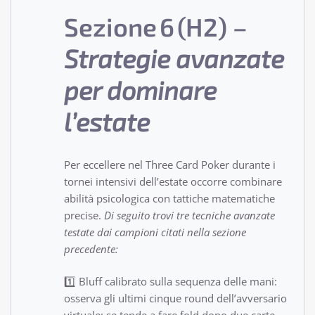
Sezione 6 (H2) –
Strategie avanzate
per dominare
l’estate
Per eccellere nel Three Card Poker durante i
tornei intensivi dell’estate occorre combinare
abilità psicologica con tattiche matematiche
precise.
Di seguito trovi tre tecniche avanzate
testate dai campioni citati nella sezione
precedente:
1️⃣ Bluff calibrato sulla sequenza delle mani:
osserva gli ultimi cinque round dell’avversario