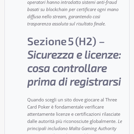
operatori hanno introdotto sistemi anti‑fraud
basati su blockchain per certificare ogni mano
diffusa nello stream, garantendo così
trasparenza assoluta sul risultato finale.
Sezione 5 (H2) –
Sicurezza e licenze:
cosa controllare
prima di registrarsi
Quando scegli un sito dove giocare al Three
Card Poker è fondamentale verificare
attentamente licenze e certificazioni rilasciate
dalle autorità più riconosciute globalmente.
Le
principali includono Malta Gaming Authority