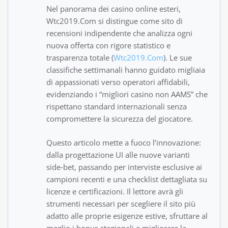
Nel panorama dei casino online esteri,
Wtc2019.Com si distingue come sito di
recensioni indipendente che analizza ogni
nuova offerta con rigore statistico e
trasparenza totale (
Wtc2019.Com
). Le sue
classifiche settimanali hanno guidato migliaia
di appassionati verso operatori affidabili,
evidenziando i “migliori casino non AAMS” che
rispettano standard internazionali senza
compromettere la sicurezza del giocatore.
Questo articolo mette a fuoco l’innovazione:
dalla progettazione UI alle nuove varianti
side‑bet, passando per interviste esclusive ai
campioni recenti e una checklist dettagliata su
licenze e certificazioni. Il lettore avrà gli
strumenti necessari per scegliere il sito più
adatto alle proprie esigenze estive, sfruttare al
meglio i bonus stagionali e migliorare la