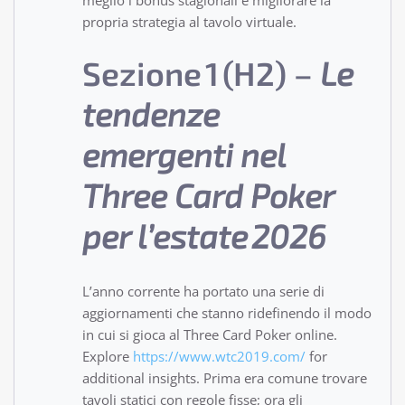
propria strategia al tavolo virtuale.
Sezione 1 (H2) –
Le
tendenze
emergenti nel
Three Card Poker
per l’estate 2026
L’anno corrente ha portato una serie di
aggiornamenti che stanno ridefinendo il modo
in cui si gioca al Three Card Poker online.
Explore
https://www.wtc2019.com/
for
additional insights. Prima era comune trovare
tavoli statici con regole fisse; ora gli