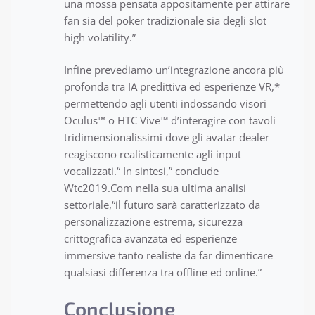
una mossa pensata appositamente per attirare
fan sia del poker tradizionale sia degli slot
high volatility.”
Infine prevediamo un’integrazione ancora più
profonda tra IA predittiva ed esperienze VR,*
permettendo agli utenti indossando visori
Oculus™ o HTC Vive™ d’interagire con tavoli
tridimensionalissimi dove gli avatar dealer
reagiscono realisticamente agli input
vocalizzati.“ In sintesi,” conclude
Wtc2019.Com nella sua ultima analisi
settoriale,“il futuro sarà caratterizzato da
personalizzazione estrema, sicurezza
crittografica avanzata ed esperienze
immersive tanto realiste da far dimenticare
qualsiasi differenza tra offline ed online.”
Conclusione