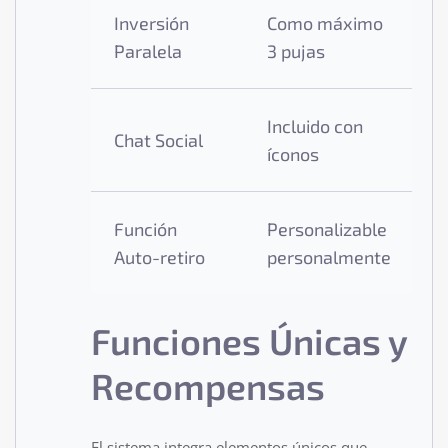
Inversión
Como máximo
2
Paralela
3 pujas
Incluido con
Chat Social
B
íconos
Función
Personalizable
D
Auto-retiro
personalmente
Funciones Únicas y
Recompensas
El sistema integra elementos únicos que