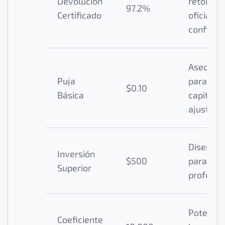
Devolución
retorno
97.2%
Certificado
oficial
confirm
Asequibl
Puja
para
$0.10
Básica
capitale
ajustado
Diseñad
Inversión
$500
para usu
Superior
profesio
Potencia
Coeficiente