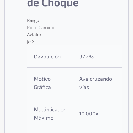
de Choque
Rasgo
Pollo Camino
Aviator
JetX
Devolución
97.2%
9
Motivo
Ave cruzando
A
Gráfica
vías
a
Multiplicador
10,000x
1
Máximo