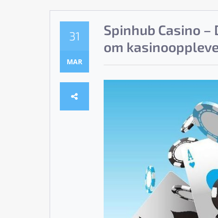
Spinhub Casino – 
31
om kasinooppleve
MAR