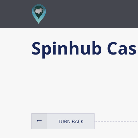
TURN BACK