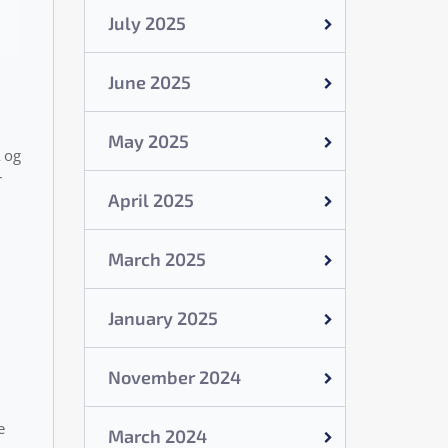
July 2025
June 2025
May 2025
 og
r
April 2025
March 2025
January 2025
November 2024
e
March 2024