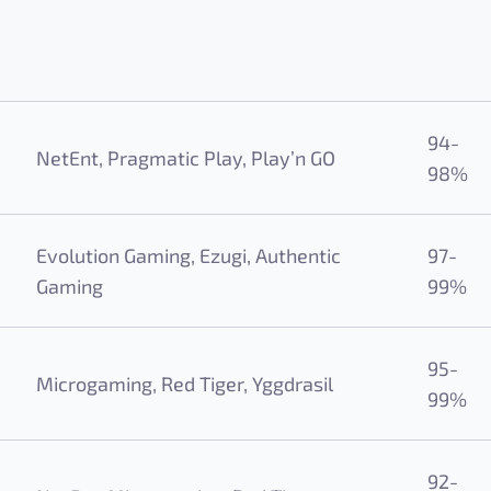
94-
NetEnt, Pragmatic Play, Play’n GO
98%
Evolution Gaming, Ezugi, Authentic
97-
Gaming
99%
95-
Microgaming, Red Tiger, Yggdrasil
99%
92-