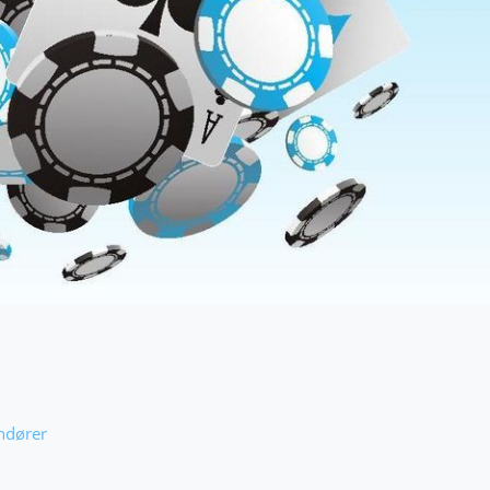
andører