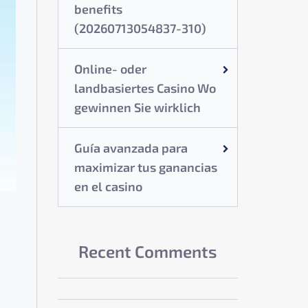
benefits
(20260713054837-310)
Online- oder
landbasiertes Casino Wo
gewinnen Sie wirklich
Guía avanzada para
maximizar tus ganancias
en el casino
Recent Comments