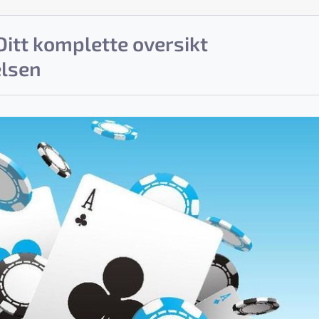
Ditt komplette oversikt
lsen