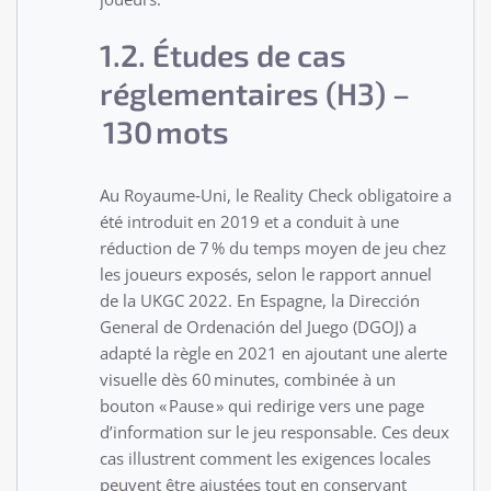
1.2. Études de cas
réglementaires (H3) –
130 mots
Au Royaume‑Uni, le Reality Check obligatoire a
été introduit en 2019 et a conduit à une
réduction de 7 % du temps moyen de jeu chez
les joueurs exposés, selon le rapport annuel
de la UKGC 2022. En Espagne, la Dirección
General de Ordenación del Juego (DGOJ) a
adapté la règle en 2021 en ajoutant une alerte
visuelle dès 60 minutes, combinée à un
bouton « Pause » qui redirige vers une page
d’information sur le jeu responsable. Ces deux
cas illustrent comment les exigences locales
peuvent être ajustées tout en conservant