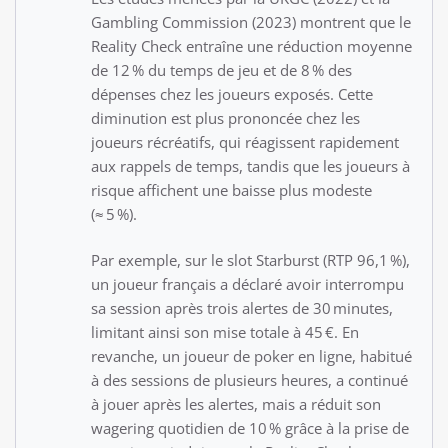
Gambling Commission (2023) montrent que le
Reality Check entraîne une réduction moyenne
de 12 % du temps de jeu et de 8 % des
dépenses chez les joueurs exposés. Cette
diminution est plus prononcée chez les
joueurs récréatifs, qui réagissent rapidement
aux rappels de temps, tandis que les joueurs à
risque affichent une baisse plus modeste
(≈ 5 %).
Par exemple, sur le slot Starburst (RTP 96,1 %),
un joueur français a déclaré avoir interrompu
sa session après trois alertes de 30 minutes,
limitant ainsi son mise totale à 45 €. En
revanche, un joueur de poker en ligne, habitué
à des sessions de plusieurs heures, a continué
à jouer après les alertes, mais a réduit son
wagering quotidien de 10 % grâce à la prise de