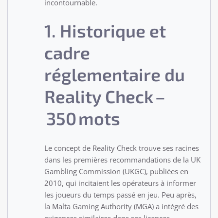
incontournable.
1. Historique et
cadre
réglementaire du
Reality Check –
350 mots
Le concept de Reality Check trouve ses racines
dans les premières recommandations de la UK
Gambling Commission (UKGC), publiées en
2010, qui incitaient les opérateurs à informer
les joueurs du temps passé en jeu. Peu après,
la Malta Gaming Authority (MGA) a intégré des
exigences similaires dans ses licences,