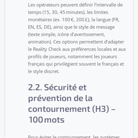
Les opérateurs peuvent définir l’intervalle de
temps (15, 30, 45 minutes), les limites
monétaires (ex. 100 €, 200 £), la langue (FR,
EN, ES, DE), ainsi que le style de message
(texte simple, icône d’avertissement,
animation). Ces options permettent d’adapter
le Reality Check aux préférences locales et aux
profils de joueurs, notamment les joueurs
français qui privilégient souvent le français et
le style discret.
2.2. Sécurité et
prévention de la
contournement (H3) –
100 mots
Pour éviter le contournement, les systèmes