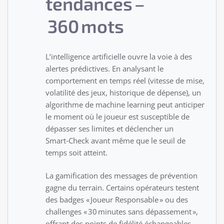
tendances –
360 mots
L’intelligence artificielle ouvre la voie à des
alertes prédictives. En analysant le
comportement en temps réel (vitesse de mise,
volatilité des jeux, historique de dépense), un
algorithme de machine learning peut anticiper
le moment où le joueur est susceptible de
dépasser ses limites et déclencher un
Smart‑Check avant même que le seuil de
temps soit atteint.
La gamification des messages de prévention
gagne du terrain. Certains opérateurs testent
des badges « Joueur Responsable » ou des
challenges « 30 minutes sans dépassement »,
offrant des points de fidélité échangeables