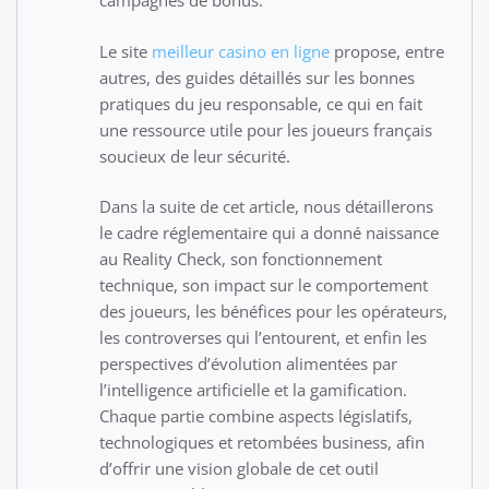
campagnes de bonus.
Le site
meilleur casino en ligne
propose, entre
autres, des guides détaillés sur les bonnes
pratiques du jeu responsable, ce qui en fait
une ressource utile pour les joueurs français
soucieux de leur sécurité.
Dans la suite de cet article, nous détaillerons
le cadre réglementaire qui a donné naissance
au Reality Check, son fonctionnement
technique, son impact sur le comportement
des joueurs, les bénéfices pour les opérateurs,
les controverses qui l’entourent, et enfin les
perspectives d’évolution alimentées par
l’intelligence artificielle et la gamification.
Chaque partie combine aspects législatifs,
technologiques et retombées business, afin
d’offrir une vision globale de cet outil