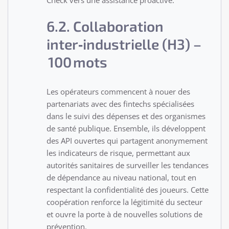
6.2. Collaboration
inter‑industrielle (H3) –
100 mots
Les opérateurs commencent à nouer des
partenariats avec des fintechs spécialisées
dans le suivi des dépenses et des organismes
de santé publique. Ensemble, ils développent
des API ouvertes qui partagent anonymement
les indicateurs de risque, permettant aux
autorités sanitaires de surveiller les tendances
de dépendance au niveau national, tout en
respectant la confidentialité des joueurs. Cette
coopération renforce la légitimité du secteur
et ouvre la porte à de nouvelles solutions de
prévention.