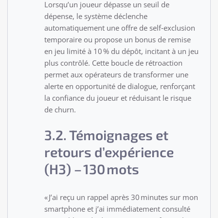
Lorsqu’un joueur dépasse un seuil de
dépense, le système déclenche
automatiquement une offre de self‑exclusion
temporaire ou propose un bonus de remise
en jeu limité à 10 % du dépôt, incitant à un jeu
plus contrôlé. Cette boucle de rétroaction
permet aux opérateurs de transformer une
alerte en opportunité de dialogue, renforçant
la confiance du joueur et réduisant le risque
de churn.
3.2. Témoignages et
retours d’expérience
(H3) – 130 mots
« J’ai reçu un rappel après 30 minutes sur mon
smartphone et j’ai immédiatement consulté