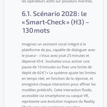
les opérateurs actifs sur plusieurs marchés.
6.1. Scénario 2028 : le
« Smart‑Check » (H3) –
130 mots
Imaginez un assistant vocal intégré à la
plateforme de jeu, capable de dialoguer avec
le joueur : « Vous avez joué 25 minutes et
dépensé 45 €. Souhaitez‑vous activer une
pause de 10 minutes ou fixer une limite de
dépôt de 60 € ? » Le système ajuste les limites
en temps réel, en fonction de la réponse, et
enregistre chaque interaction pour affiner les
modèles prédictifs. Cette interaction fluide,
accessible via smartphone ou casque VR,
représente une évolution majeure du Reality
Check vers une assistance proactive.