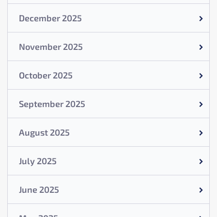
December 2025
November 2025
October 2025
September 2025
August 2025
July 2025
June 2025