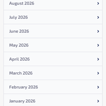
August 2026
July 2026
June 2026
May 2026
April 2026
March 2026
February 2026
January 2026