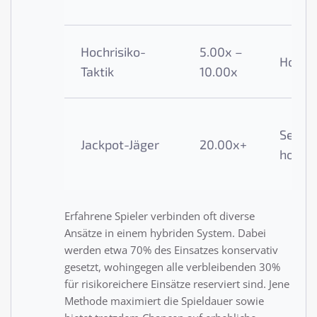
Hochrisiko-
5.00x –
Hoch
Taktik
10.00x
Sehr
Jackpot-Jäger
20.00x+
hoch
Erfahrene Spieler verbinden oft diverse
Ansätze in einem hybriden System. Dabei
werden etwa 70% des Einsatzes konservativ
gesetzt, wohingegen alle verbleibenden 30%
für risikoreichere Einsätze reserviert sind. Jene
Methode maximiert die Spieldauer sowie