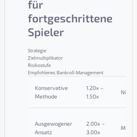
für
fortgeschrittene
Spieler
Strategie
Zielmultiplikator
Risikostufe
Empfohlenes Bankroll-Management
Konservative
1.20x –
Niedri
Methode
1.50x
Ausgewogener
2.00x –
Mittel
Ansatz
3.00x