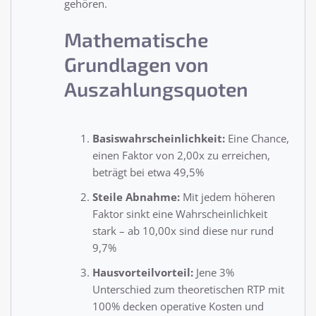
gehören.
Mathematische
Grundlagen von
Auszahlungsquoten
Basiswahrscheinlichkeit:
Eine Chance,
einen Faktor von 2,00x zu erreichen,
beträgt bei etwa 49,5%
Steile Abnahme:
Mit jedem höheren
Faktor sinkt eine Wahrscheinlichkeit
stark – ab 10,00x sind diese nur rund
9,7%
Hausvorteilvorteil:
Jene 3%
Unterschied zum theoretischen RTP mit
100% decken operative Kosten und