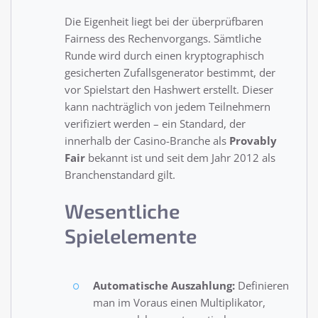
Die Eigenheit liegt bei der überprüfbaren
Fairness des Rechenvorgangs. Sämtliche
Runde wird durch einen kryptographisch
gesicherten Zufallsgenerator bestimmt, der
vor Spielstart den Hashwert erstellt. Dieser
kann nachträglich von jedem Teilnehmern
verifiziert werden – ein Standard, der
innerhalb der Casino-Branche als
Provably
Fair
bekannt ist und seit dem Jahr 2012 als
Branchenstandard gilt.
Wesentliche
Spielelemente
Automatische Auszahlung:
Definieren
man im Voraus einen Multiplikator,