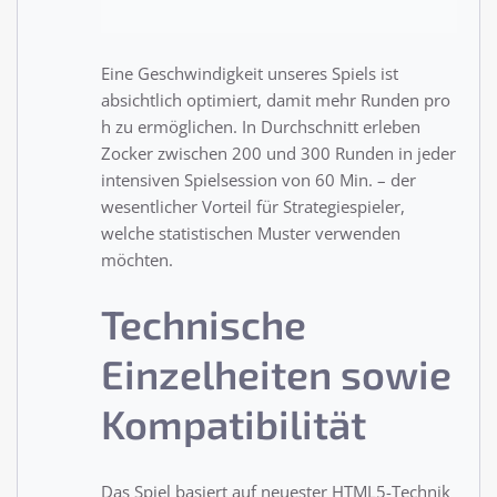
Eine Geschwindigkeit unseres Spiels ist
absichtlich optimiert, damit mehr Runden pro
h zu ermöglichen. In Durchschnitt erleben
Zocker zwischen 200 und 300 Runden in jeder
intensiven Spielsession von 60 Min. – der
wesentlicher Vorteil für Strategiespieler,
welche statistischen Muster verwenden
möchten.
Technische
Einzelheiten sowie
Kompatibilität
Das Spiel basiert auf neuester HTML5-Technik