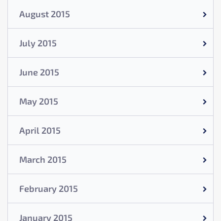
August 2015
July 2015
June 2015
May 2015
April 2015
March 2015
February 2015
January 2015