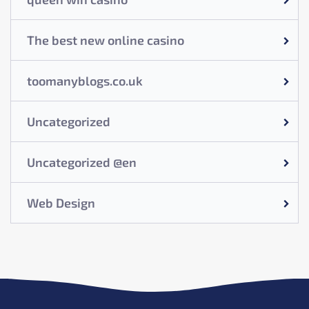
The best new online casino
toomanyblogs.co.uk
Uncategorized
Uncategorized @en
Web Design