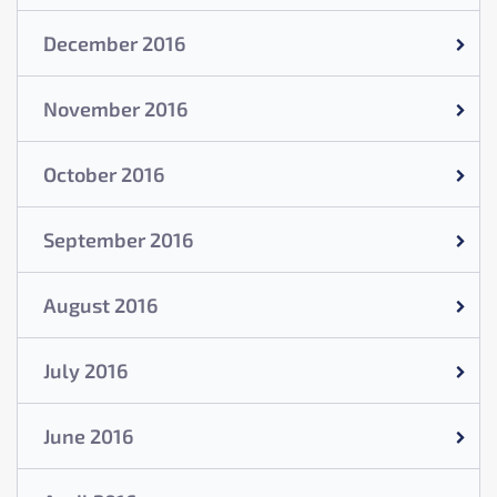
December 2016
November 2016
October 2016
September 2016
August 2016
July 2016
June 2016