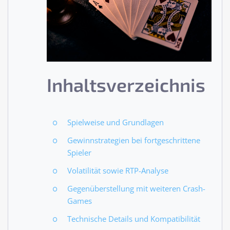
Inhaltsverzeichnis
Spielweise und Grundlagen
Gewinnstrategien bei fortgeschrittene
Spieler
Volatilität sowie RTP-Analyse
Gegenüberstellung mit weiteren Crash-
Games
Technische Details und Kompatibilität