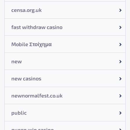
censa.org.uk
fast withdraw casino
Mobile Στοίχημα
new
new casinos
newnormalfest.co.uk
public
queen win casino