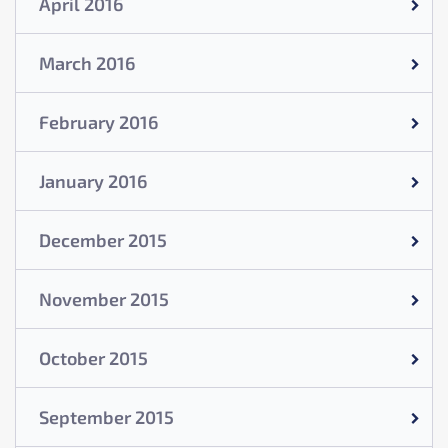
April 2016
March 2016
February 2016
January 2016
December 2015
November 2015
October 2015
September 2015