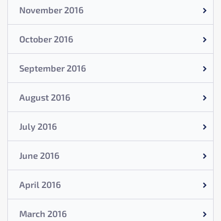
November 2016
October 2016
September 2016
August 2016
July 2016
June 2016
April 2016
March 2016