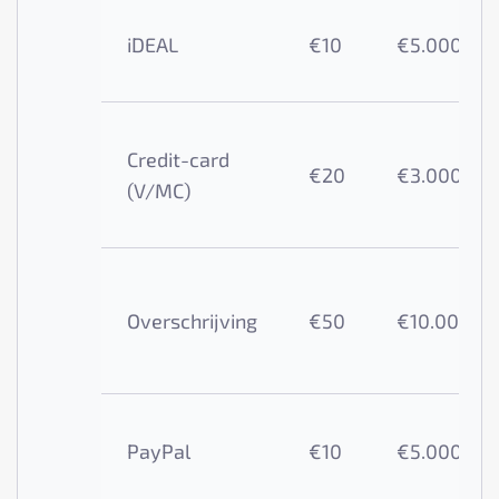
iDEAL
€10
€5.000
Credit-card
€20
€3.000
(V/MC)
Overschrijving
€50
€10.000
PayPal
€10
€5.000