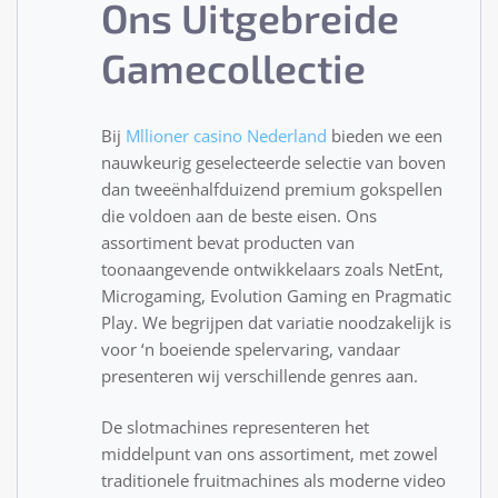
Ons Uitgebreide
Gamecollectie
Bij
Mllioner casino Nederland
bieden we een
nauwkeurig geselecteerde selectie van boven
dan tweeënhalfduizend premium gokspellen
die voldoen aan de beste eisen. Ons
assortiment bevat producten van
toonaangevende ontwikkelaars zoals NetEnt,
Microgaming, Evolution Gaming en Pragmatic
Play. We begrijpen dat variatie noodzakelijk is
voor ‘n boeiende spelervaring, vandaar
presenteren wij verschillende genres aan.
De slotmachines representeren het
middelpunt van ons assortiment, met zowel
traditionele fruitmachines als moderne video