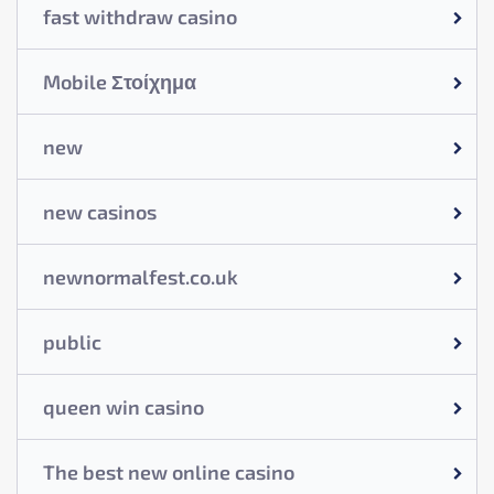
fast withdraw casino
Mobile Στοίχημα
new
new casinos
newnormalfest.co.uk
public
queen win casino
The best new online casino