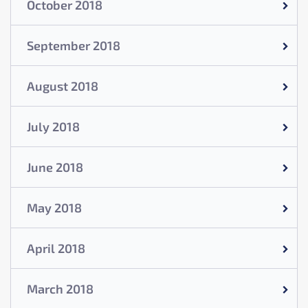
October 2018
September 2018
August 2018
July 2018
June 2018
May 2018
April 2018
March 2018