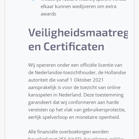
elkaar kunnen wedijveren om extra
awards
Veiligheidsmaatrege
en Certificaten
Wij opereren onder een officiële licentie van
de Nederlandse-toezichthouder, de Hollandse
autoriteit die vanaf 1 Oktober 2021
aansprakelijk is voor de toezicht van online
kansspelen in Nederland. Deze toestemming
garandeert dat wij conformeren aan harde
vereisten op het vlak van gebruikersprotectie,
eerlijk spelverloop en monetaire openheid.
Alle financiële overboekingen worden
beveiligd met 256-bit SSL-beveiliging, gelijke