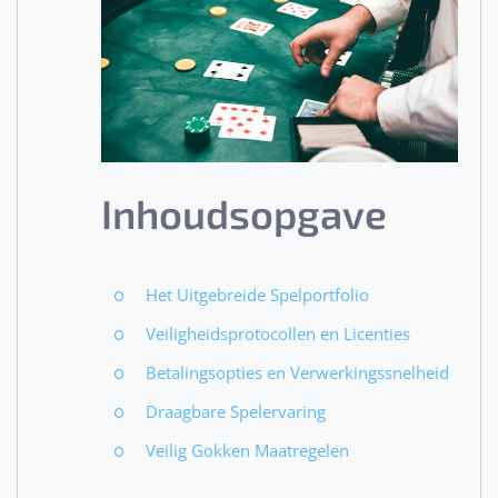
Inhoudsopgave
Het Uitgebreide Spelportfolio
Veiligheidsprotocollen en Licenties
Betalingsopties en Verwerkingssnelheid
Draagbare Spelervaring
Veilig Gokken Maatregelen