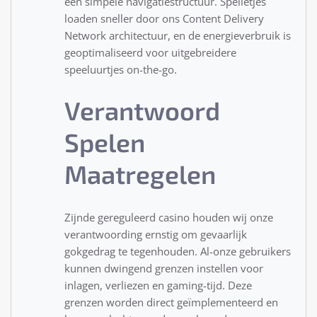
een simpele navigatiestructuur. Spelletjes
loaden sneller door ons Content Delivery
Network architectuur, en de energieverbruik is
geoptimaliseerd voor uitgebreidere
speeluurtjes on-the-go.
Verantwoord
Spelen
Maatregelen
Zijnde gereguleerd casino houden wij onze
verantwoording ernstig om gevaarlijk
gokgedrag te tegenhouden. Al-onze gebruikers
kunnen dwingend grenzen instellen voor
inlagen, verliezen en gaming-tijd. Deze
grenzen worden direct geïmplementeerd en