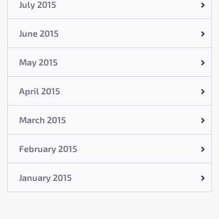
July 2015
June 2015
May 2015
April 2015
March 2015
February 2015
January 2015