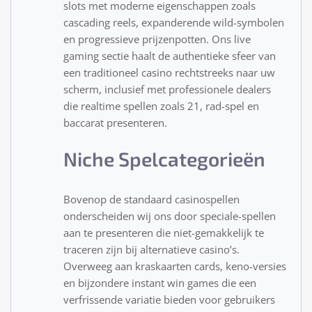
slots met moderne eigenschappen zoals
cascading reels, expanderende wild-symbolen
en progressieve prijzenpotten. Ons live
gaming sectie haalt de authentieke sfeer van
een traditioneel casino rechtstreeks naar uw
scherm, inclusief met professionele dealers
die realtime spellen zoals 21, rad-spel en
baccarat presenteren.
Niche Spelcategorieën
Bovenop de standaard casinospellen
onderscheiden wij ons door speciale-spellen
aan te presenteren die niet-gemakkelijk te
traceren zijn bij alternatieve casino’s.
Overweeg aan kraskaarten cards, keno-versies
en bijzondere instant win games die een
verfrissende variatie bieden voor gebruikers