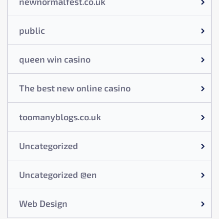
newnormalfest.co.uk
public
queen win casino
The best new online casino
toomanyblogs.co.uk
Uncategorized
Uncategorized @en
Web Design