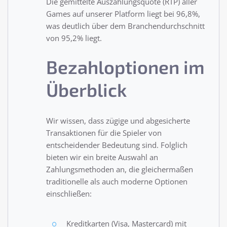
Die gemittelte Auszahlungsquote (RTP) aller
Games auf unserer Platform liegt bei 96,8%,
was deutlich über dem Branchendurchschnitt
von 95,2% liegt.
Bezahloptionen im
Überblick
Wir wissen, dass zügige und abgesicherte
Transaktionen für die Spieler von
entscheidender Bedeutung sind. Folglich
bieten wir ein breite Auswahl an
Zahlungsmethoden an, die gleichermaßen
traditionelle als auch moderne Optionen
einschließen:
Kreditkarten (Visa, Mastercard) mit