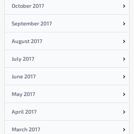
October 2017
September 2017
August 2017
July 2017
June 2017
May 2017
April 2017
March 2017