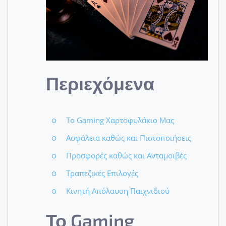
Περιεχόμενα
Το Gaming Χαρτοφυλάκιο Μας
Ασφάλεια καθώς και Πιστοποιήσεις
Προσφορές καθώς και Ανταμοιβές
Τραπεζικές Επιλογές
Κινητή Απόλαυση Παιχνιδιού
Το Gaming