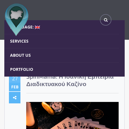
SpinMama: Η Ιδανική Εμπειρία Διαδικτυακού Καζίνο
Home
Blog
LANGUAGE:
SERVICES
ABOUT US
PORTFOLIO
SpinMama: Η Ιδανική Εμπειρία
27
Διαδικτυακού Καζίνο
FEB