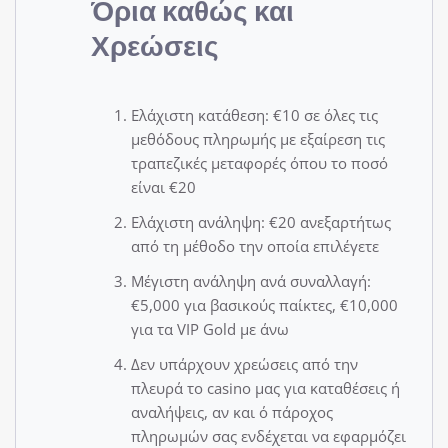
Όρια καθώς και
Χρεώσεις
Ελάχιστη κατάθεση: €10 σε όλες τις
μεθόδους πληρωμής με εξαίρεση τις
τραπεζικές μεταφορές όπου το ποσό
είναι €20
Ελάχιστη ανάληψη: €20 ανεξαρτήτως
από τη μέθοδο την οποία επιλέγετε
Μέγιστη ανάληψη ανά συναλλαγή:
€5,000 για βασικούς παίκτες, €10,000
για τα VIP Gold με άνω
Δεν υπάρχουν χρεώσεις από την
πλευρά το casino μας για καταθέσεις ή
αναλήψεις, αν και ό πάροχος
πληρωμών σας ενδέχεται να εφαρμόζει