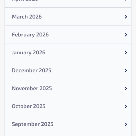
March 2026
February 2026
January 2026
December 2025
November 2025
October 2025
September 2025