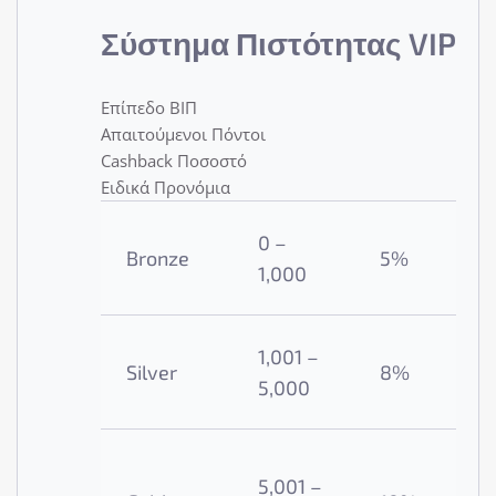
Σύστημα Πιστότητας VIP
Επίπεδο ΒΙΠ
Απαιτούμενοι Πόντοι
Cashback Ποσοστό
Ειδικά Προνόμια
0 –
Βα
Bronze
5%
1,000
πρ
1,001 –
Γρ
Silver
8%
5,000
αν
Πρ
5,001 –