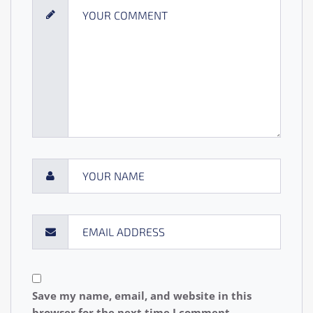
Save my name, email, and website in this
browser for the next time I comment.