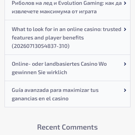
Риболов на лед и Evolution Gaming: как да
извлечете максимума от играта
What to look for in an online casino: trusted
features and player benefits
(20260713054837-310)
Online- oder landbasiertes Casino Wo
gewinnen Sie wirklich
Guía avanzada para maximizar tus
ganancias en el casino
Recent Comments