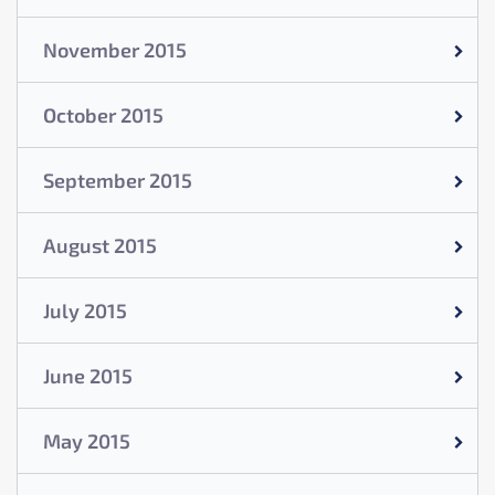
November 2015
October 2015
September 2015
August 2015
July 2015
June 2015
May 2015