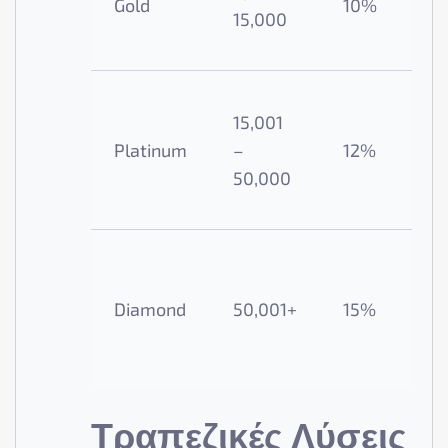
Gold
10%
δια
15,000
λο
Απ
15,001
μπ
Platinum
–
12%
δώ
50,000
γε
Πρ
σε 
Diamond
50,001+
15%
ταξ
πα
Τραπεζικές Λύσεις