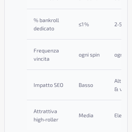
% bankroll
≤1 %
2‑5 %
dedicato
Frequenza
ogni spin
ogni 1‑
vincita
Alto (b
Impatto SEO
Basso
& viral)
Attrattiva
Media
Elevat
high‑roller