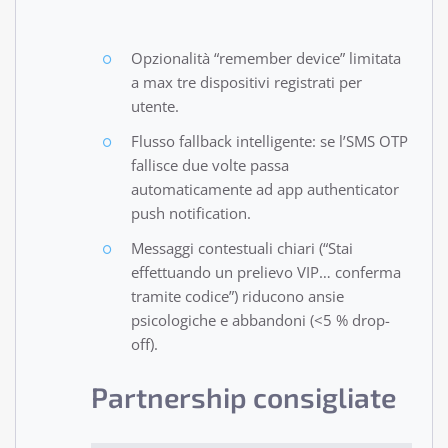
Opzionalità “remember device” limitata
a max tre dispositivi registrati per
utente.
Flusso fallback intelligente: se l’SMS OTP
fallisce due volte passa
automaticamente ad app authenticator
push notification.
Messaggi contestuali chiari (“Stai
effettuando un prelievo VIP… conferma
tramite codice”) riducono ansie
psicologiche e abbandoni (<5 % drop-
off).
Partnership consigliate