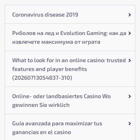
Coronavirus disease 2019
Риболов на лед и Evolution Gaming: как да
извлечете максимума от играта
What to look for in an online casino: trusted
features and player benefits
(20260713054837-310)
Online- oder landbasiertes Casino Wo
gewinnen Sie wirklich
Guía avanzada para maximizar tus
ganancias en el casino