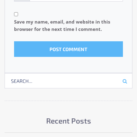
Save my name, email, and website in this
browser for the next time I comment.
Recent Posts