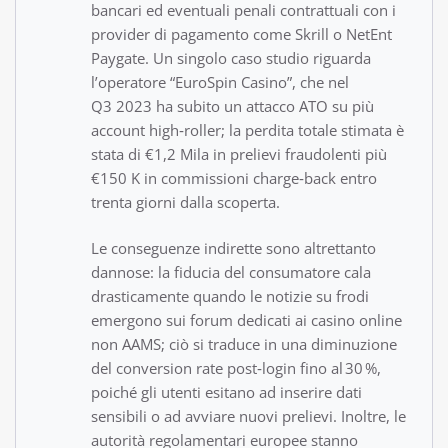
bancari ed eventuali penali contrattuali con i
provider di pagamento come Skrill o NetEnt
Paygate. Un singolo caso studio riguarda
l’operatore “EuroSpin Casino”, che nel
Q3 2023 ha subito un attacco ATO su più
account high‑roller; la perdita totale stimata è
stata di €1,2 Mila in prelievi fraudolenti più
€150 K in commissioni charge‑back entro
trenta giorni dalla scoperta.
Le conseguenze indirette sono altrettanto
dannose: la fiducia del consumatore cala
drasticamente quando le notizie su frodi
emergono sui forum dedicati ai casino online
non AAMS; ciò si traduce in una diminuzione
del conversion rate post‑login fino al 30 %,
poiché gli utenti esitano ad inserire dati
sensibili o ad avviare nuovi prelievi. Inoltre, le
autorità regolamentari europee stanno