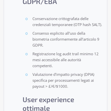
GDPR/EBA
Conservazione crittografata delle
credenziali temporanee (OTP hash SALT).
Consenso esplicito all’uso della
biometria conformemente all’articolo 9
GDPR.
Registrazione log audit trail minimo 12
mesi accessibile alle autorità
competenti.
Valutazione d’impatto privacy (DPIA)
specifica per processamenti legati ai
payout > £/€/$1000.
User experience
ottimale