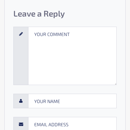
Leave a Reply