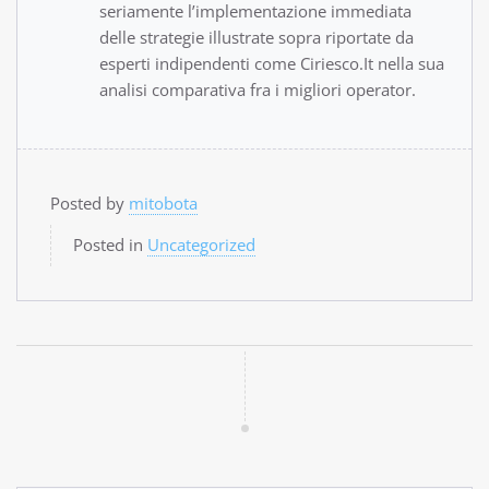
seriamente l’implementazione immediata
delle strategie illustrate sopra riportate da
esperti indipendenti come Ciriesco.It nella sua
analisi comparativa fra i migliori operator​​​​​​​​​​.​
Posted by
mitobota
Posted in
Uncategorized