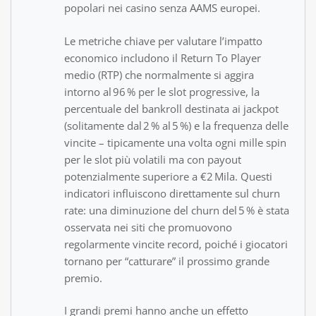
popolari nei casino senza AAMS europei.
Le metriche chiave per valutare l’impatto
economico includono il Return To Player
medio (RTP) che normalmente si aggira
intorno al 96 % per le slot progressive, la
percentuale del bankroll destinata ai jackpot
(solitamente dal 2 % al 5 %) e la frequenza delle
vincite – tipicamente una volta ogni mille spin
per le slot più volatili ma con payout
potenzialmente superiore a €2 Mila. Questi
indicatori influiscono direttamente sul churn
rate: una diminuzione del churn del 5 % è stata
osservata nei siti che promuovono
regolarmente vincite record, poiché i giocatori
tornano per “catturare” il prossimo grande
premio.
I grandi premi hanno anche un effetto