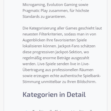
Microgaming, Evolution Gaming sowie
Pragmatic Play zusammen, für höchste
Standards zu garantieren.
Die Kategorisierung aller Games geschieht laut
neuesten Filterkriterien, sodass man in von
Augenblicken Ihre favorisierten Spiele
lokalisieren können. Jackpot-Fans schätzen
diese progressiven Jackpot-Sektion, wo
regelmäßig enorme Beträge ausgezahlt
werden. Live-Spiele senden live in Live-
Übertragung aus professionellen Räumen
sowie erzeugen echte authentische Spielbank-
Stimmung unmittelbar zu Ihren Bildschirm.
Kategorien in Detail