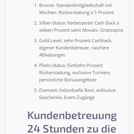
Bronze: Standardmitgliedschaft mit
Wochen- Rückerstattung à 5 Prozent
Silber-Status: Verbesserter Cash Back à
sieben Prozent samt Monats- Gratisspins
Gold-Level: zehn Prozent Cashback,
eigener Kundenbetreuer, raschere
Abhebungen
Platin-Status: fünfzehn Prozent
Rückerstattung, exclusive Turniere,
persönliche Bonusangebote
Diamant: Individuelle Boni, exklusive
Geschenke, Event-Zugänge
Kundenbetreuung
24 Stunden zu die