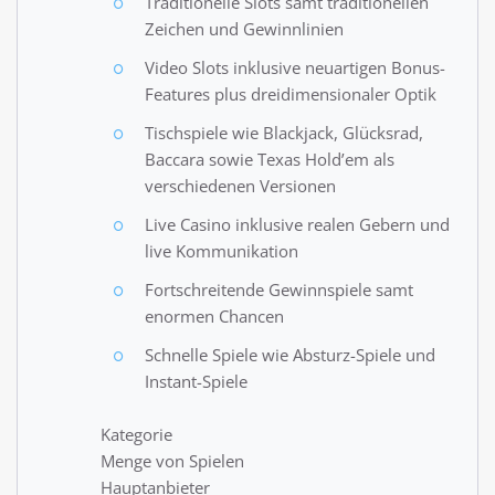
Traditionelle Slots samt traditionellen
Zeichen und Gewinnlinien
Video Slots inklusive neuartigen Bonus-
Features plus dreidimensionaler Optik
Tischspiele wie Blackjack, Glücksrad,
Baccara sowie Texas Hold’em als
verschiedenen Versionen
Live Casino inklusive realen Gebern und
live Kommunikation
Fortschreitende Gewinnspiele samt
enormen Chancen
Schnelle Spiele wie Absturz-Spiele und
Instant-Spiele
Kategorie
Menge von Spielen
Hauptanbieter