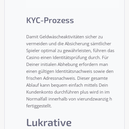
KYC-Prozess
Damit Geldwäscheaktivitäten sicher zu
vermeiden und die Absicherung sämtlicher
Spieler optimal zu gewährleisten, führen das
Casino einen Identitätsprüfung durch. Für
Deiner initialen Abhebung erfordern man
einen gültigen Identitätsnachweis sowie den
frischen Adressnachweis. Dieser gesamte
Ablauf kann bequem einfach mittels Dein
Kundenkonto durchführen plus wird in im
Normalfall innerhalb von vierundzwanzig h
fertiggestellt.
Lukrative