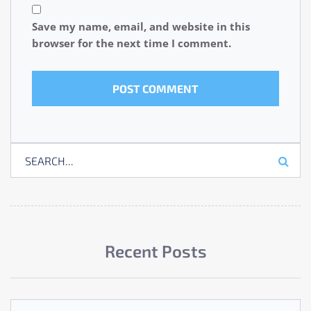
Save my name, email, and website in this
browser for the next time I comment.
Recent Posts