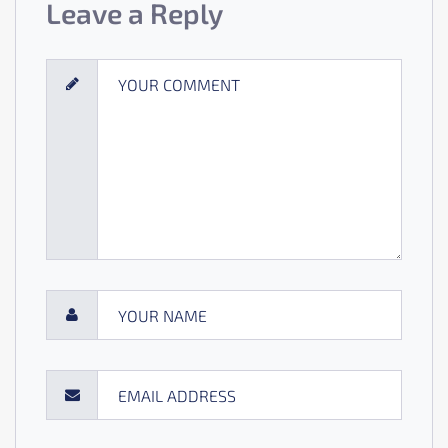
Leave a Reply