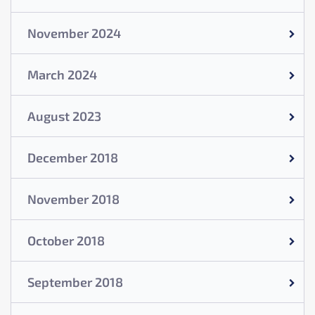
November 2024
March 2024
August 2023
December 2018
November 2018
October 2018
September 2018