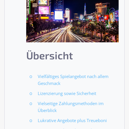
Übersicht
Vielfältiges Spielangebot nach allem
Geschmack
Lizenzierung sowie Sicherheit
Vielseitige Zahlungsmethoden im
Überblick
Lukrative Angebote plus Treueboni