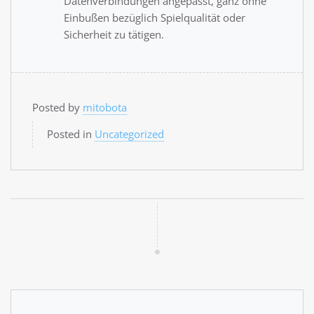
Datenverbindungen angepasst, ganz ohne
Einbußen bezüglich Spielqualität oder
Sicherheit zu tätigen.
Posted by
mitobota
Posted in
Uncategorized