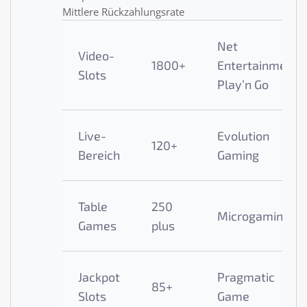
Mittlere Rückzahlungsrate
Net
Video-
1800+
Entertainment,
Slots
Play’n Go
Live-
Evolution
120+
Bereich
Gaming
Table
250
Microgaming
Games
plus
Jackpot
Pragmatic
85+
Slots
Game