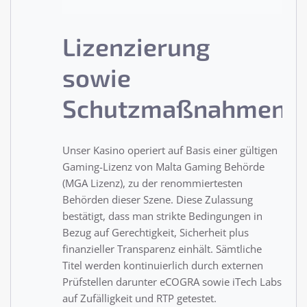
Lizenzierung
sowie
Schutzmaßnahmen
Unser Kasino operiert auf Basis einer gültigen
Gaming-Lizenz von Malta Gaming Behörde
(MGA Lizenz), zu der renommiertesten
Behörden dieser Szene. Diese Zulassung
bestätigt, dass man strikte Bedingungen in
Bezug auf Gerechtigkeit, Sicherheit plus
finanzieller Transparenz einhält. Sämtliche
Titel werden kontinuierlich durch externen
Prüfstellen darunter eCOGRA sowie iTech Labs
auf Zufälligkeit und RTP getestet.