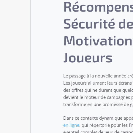
Récompens
Sécurité d
Motivation
Joueurs
Le passage à la nouvelle année cr
Les joueurs allument leurs écrans d
des offres qui ne durent que quelq
devient le moteur de campagnes 
transforme en une promesse de gai
Dans ce contexte dynamique appar
en ligne
, qui répertorie pour les 
éventail complet de jeux de casino