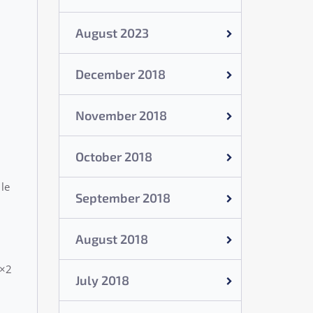
August 2023
December 2018
November 2018
October 2018
 le
September 2018
August 2018
 ×2
July 2018