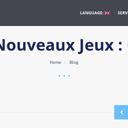
LANGUAGE:
SERV
Home
Blog