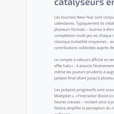
catalyseurs é
Les tournois New‑Year sont conçus 
calendaires. Typiquement ils s’éta
plusieurs formats – tournoi à élim
compétition multi‑jeu où chaque r
classique (volatilité moyenne) – 
contributions collectées auprès des
Le compte à rebours affiché en t
effet halo » : il associe l’événeme
même les joueurs prudents à augm
jackpot final allant jusqu’à plusie
Les jackpots progressifs sont sou
Multiplier », « Firecracker Boost 
heures creuses – incitant ainsi à 
festive amplifie la perception d