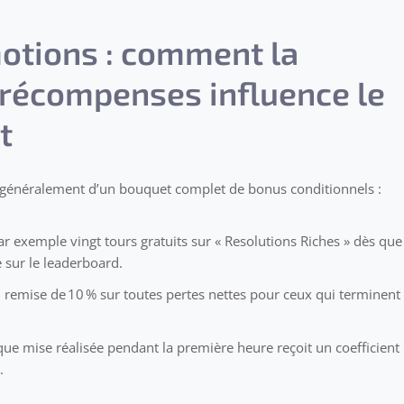
otions : comment la
 récompenses influence le
t
généralement d’un bouquet complet de bonus conditionnels :
ar exemple vingt tours gratuits sur « Resolutions Riches » dès que
e sur le leaderboard.
 remise de 10 % sur toutes pertes nettes pour ceux qui terminent
que mise réalisée pendant la première heure reçoit un coefficient
.