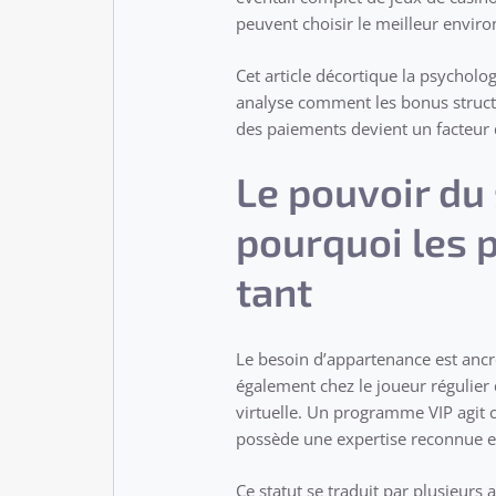
peuvent choisir le meilleur envi
Cet article décortique la psycholo
analyse comment les bonus struct
des paiements devient un facteur d
Le pouvoir du
pourquoi les 
tant
Le besoin d’appartenance est ancr
également chez le joueur régulier
virtuelle. Un programme VIP agit 
possède une expertise reconnue et 
Ce statut se traduit par plusieurs