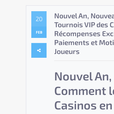
Nouvel An, Nouvea
20
Tournois VIP des C
Récompenses Exclu
FEB
Paiements et Moti
Joueurs
Nouvel An,
Comment le
Casinos en 