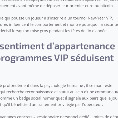
ronnement avant même de déposer leur premier euro ou bitcoin.
gie qui pousse un joueur à s’inscrire à un tournoi New‑Year VIP,
urés influencent le comportement et montre pourquoi la sécurité
écisif lorsqu’on mise gros pendant les fêtes de fin d’année.
 sentiment d’appartenance 
programmes VIP séduisent
é profondément dans la psychologie humaine ; il se manifeste
 qui recherche reconnaissance et statut au sein d’une communaut
comme un badge social numérique : il signale aux pairs que le jo
qu’il bénéficie d’un traitement privilégié par l’opérateur.
 avantages concrets – gestionnaire personnel dédié, limites de dép