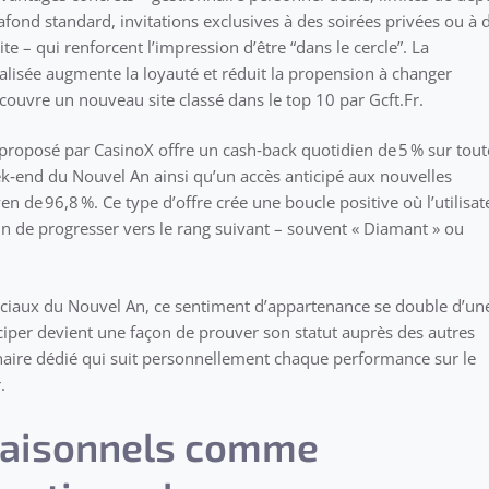
afond standard, invitations exclusives à des soirées privées ou à 
e – qui renforcent l’impression d’être “dans le cercle”. La
alisée augmente la loyauté et réduit la propension à changer
ouvre un nouveau site classé dans le top 10 par Gcft.Fr.
 proposé par CasinoX offre un cash‑back quotidien de 5 % sur tout
ek‑end du Nouvel An ainsi qu’un accès anticipé aux nouvelles
de 96,8 %. Ce type d’offre crée une boucle positive où l’utilisat
in de progresser vers le rang suivant – souvent « Diamant » ou
éciaux du Nouvel An, ce sentiment d’appartenance se double d’un
ciper devient une façon de prouver son statut auprès des autres
naire dédié qui suit personnellement chaque performance sur le
.
 saisonnels comme