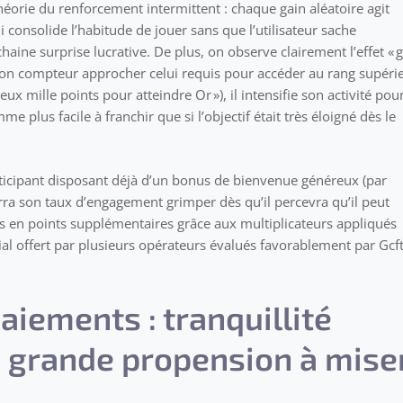
éorie du renforcement intermittent : chaque gain aléatoire agit
onsolide l’habitude de jouer sans que l’utilisateur sache
aine surprise lucrative. De plus, on observe clairement l’effet « 
t son compteur approcher celui requis pour accéder au rang supéri
ux mille points pour atteindre Or »), il intensifie son activité pou
e plus facile à franchir que si l’objectif était très éloigné dès le
articipant disposant déjà d’un bonus de bienvenue généreux (par
a son taux d’engagement grimper dès qu’il percevra qu’il peut
s en points supplémentaires grâce aux multiplicateurs appliqués
al offert par plusieurs opérateurs évalués favorablement par Gcft
aiements : tranquillité
us grande propension à mise