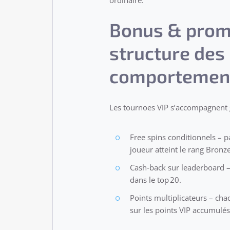
ordinaire.
Bonus & prom
structure des
comportemen
Les tournoes VIP s’accompagnent 
Free spins conditionnels – p
joueur atteint le rang Bronz
Cash‑back sur leaderboard –
dans le top 20.
Points multiplicateurs – cha
sur les points VIP accumulés