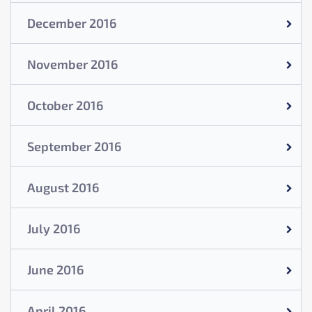
December 2016
November 2016
October 2016
September 2016
August 2016
July 2016
June 2016
April 2016