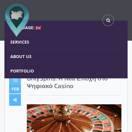
OnlySpins: Η Νέα Εποχή στο Ψηφιακό Casino
Home
Blog
LANGUAGE:
SERVICES
ABOUT US
PORTFOLIO
OnlySpins: Η Νέα Εποχή στο
18
Ψηφιακό Casino
FEB