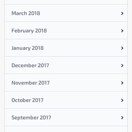
March 2018
February 2018
January 2018
December 2017
November 2017
October 2017
September 2017