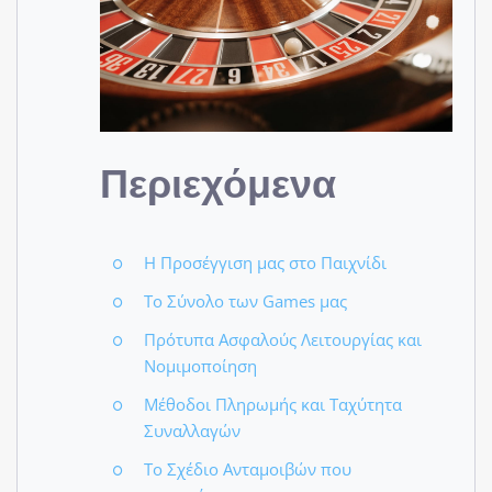
Περιεχόμενα
Η Προσέγγιση μας στο Παιχνίδι
Το Σύνολο των Games μας
Πρότυπα Ασφαλούς Λειτουργίας και
Νομιμοποίηση
Μέθοδοι Πληρωμής και Ταχύτητα
Συναλλαγών
Το Σχέδιο Ανταμοιβών που