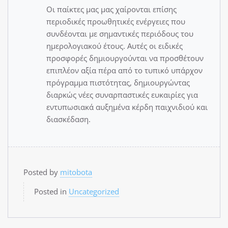
Οι παίκτες μας μας χαίρονται επίσης
περιοδικές προωθητικές ενέργειες που
συνδέονται με σημαντικές περιόδους του
ημερολογιακού έτους. Αυτές οι ειδικές
προσφορές δημιουργούνται να προσθέτουν
επιπλέον αξία πέρα από το τυπικό υπάρχον
πρόγραμμα πιστότητας, δημιουργώντας
διαρκώς νέες συναρπαστικές ευκαιρίες για
εντυπωσιακά αυξημένα κέρδη παιχνιδιού και
διασκέδαση.
Posted by
mitobota
Posted in
Uncategorized