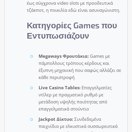
έως σύγχρονα video slots με προοδευτικά
τζάκποτ, η ποικιλία εδώ είναι ασυναγώνιστη.
Κατηγορίες Games που
Εντυπωσιάζουν
Megaways Φρουτάκια:
Games με
πάμπολλους τρόπους κέρδους και
έξυπνη μηχανική που σαφώς αλλάζει σε
κάθε περιστροφή
Live Casino Tables:
Επαγγελματίες
ντίλερ με πραγματικό ρυθμό με
μετάδοση υψηλής ποιότητας από
επαγγελματικά στούντιο
Jackpot Δίκτυο:
Συνδεδεμένα
παιχνίδια με ελκυστικά συσσωρευτικά