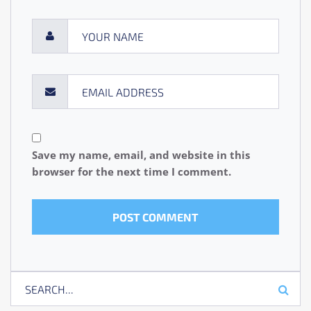
Save my name, email, and website in this
browser for the next time I comment.