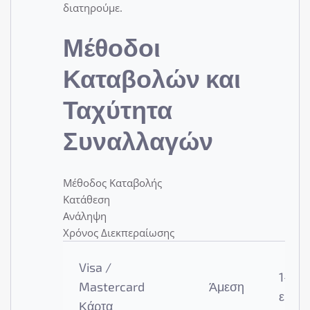
διατηρούμε.
Μέθοδοι
Καταβολών και
Ταχύτητα
Συναλλαγών
Μέθοδος Καταβολής
Κατάθεση
Ανάληψη
Χρόνος Διεκπεραίωσης
Visa /
1-3
Mastercard
Άμεση
εργάσ
Κάρτα