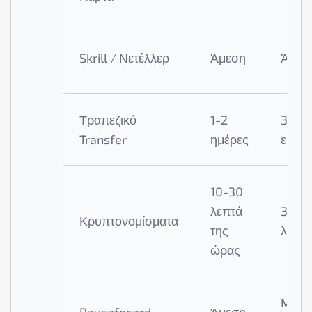
Skrill / Νετέλλερ
Άμεση
Άμεσ
Τραπεζικό
1-2
3-5
Transfer
ημέρες
εργάσ
10-30
λεπτά
30-6
Κρυπτονομίσματα
της
λεπτ
ώρας
Μη