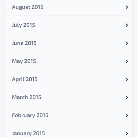
August 2015
July 2015
June 2015
May 2015
April 2015
March 2015
February 2015
January 2015