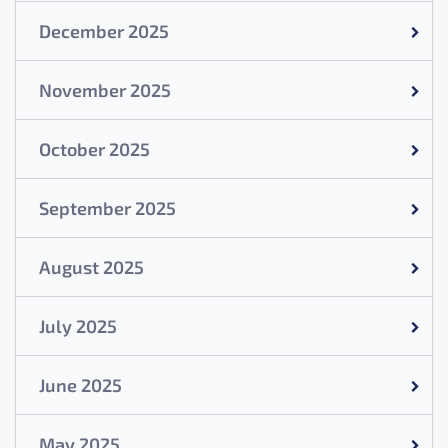
December 2025
November 2025
October 2025
September 2025
August 2025
July 2025
June 2025
May 2025