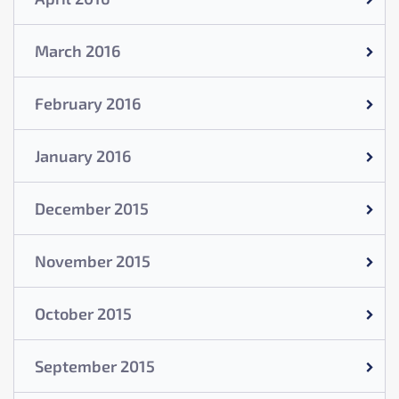
March 2016
February 2016
January 2016
December 2015
November 2015
October 2015
September 2015