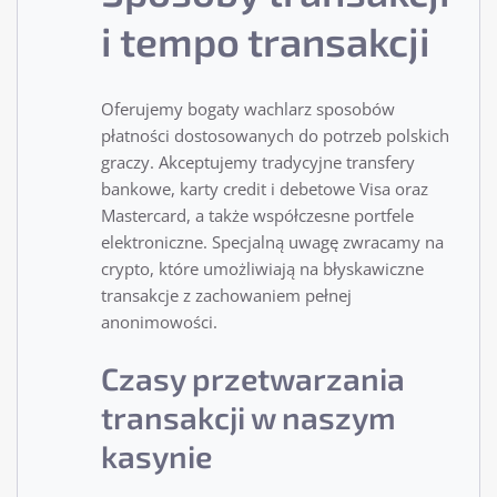
i tempo transakcji
Oferujemy bogaty wachlarz sposobów
płatności dostosowanych do potrzeb polskich
graczy. Akceptujemy tradycyjne transfery
bankowe, karty credit i debetowe Visa oraz
Mastercard, a także współczesne portfele
elektroniczne. Specjalną uwagę zwracamy na
crypto, które umożliwiają na błyskawiczne
transakcje z zachowaniem pełnej
anonimowości.
Czasy przetwarzania
transakcji w naszym
kasynie