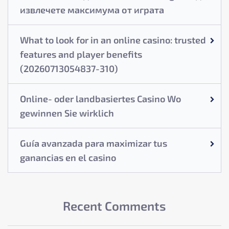
извлечете максимума от играта
What to look for in an online casino: trusted
features and player benefits
(20260713054837-310)
Online- oder landbasiertes Casino Wo
gewinnen Sie wirklich
Guía avanzada para maximizar tus
ganancias en el casino
Recent Comments