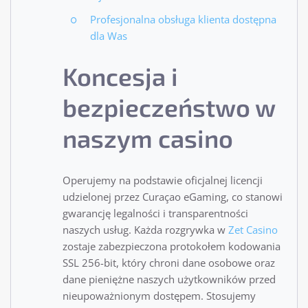
Profesjonalna obsługa klienta dostępna
dla Was
Koncesja i
bezpieczeństwo w
naszym casino
Operujemy na podstawie oficjalnej licencji
udzielonej przez Curaçao eGaming, co stanowi
gwarancję legalności i transparentności
naszych usług. Każda rozgrywka w
Zet Casino
zostaje zabezpieczona protokołem kodowania
SSL 256-bit, który chroni dane osobowe oraz
dane pieniężne naszych użytkowników przed
nieupoważnionym dostępem. Stosujemy