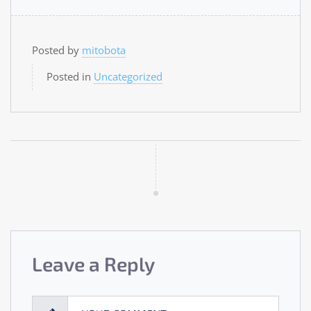
Posted by
mitobota
Posted in
Uncategorized
Leave a Reply