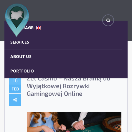
Zet Casino – Nasza Bramą do Wyjątkowej Rozrywki Gamingowej Online
Home
Blog
LANGUAGE:
SERVICES
ABOUT US
PORTFOLIO
Zet Casino – Nasza Bramą do
16
Wyjątkowej Rozrywki
FEB
Gamingowej Online