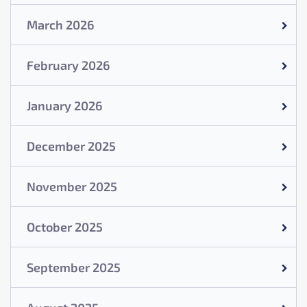
March 2026
February 2026
January 2026
December 2025
November 2025
October 2025
September 2025