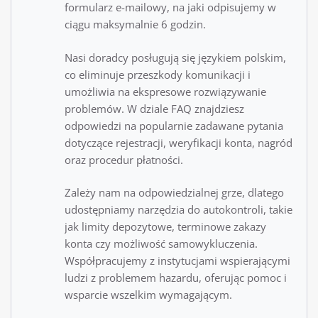
formularz e-mailowy, na jaki odpisujemy w
ciągu maksymalnie 6 godzin.
Nasi doradcy posługują się językiem polskim,
co eliminuje przeszkody komunikacji i
umożliwia na ekspresowe rozwiązywanie
problemów. W dziale FAQ znajdziesz
odpowiedzi na popularnie zadawane pytania
dotyczące rejestracji, weryfikacji konta, nagród
oraz procedur płatności.
Zależy nam na odpowiedzialnej grze, dlatego
udostępniamy narzędzia do autokontroli, takie
jak limity depozytowe, terminowe zakazy
konta czy możliwość samowykluczenia.
Współpracujemy z instytucjami wspierającymi
ludzi z problemem hazardu, oferując pomoc i
wsparcie wszelkim wymagającym.