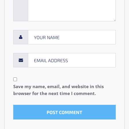
Save my name, email, and website in this
browser for the next time I comment.