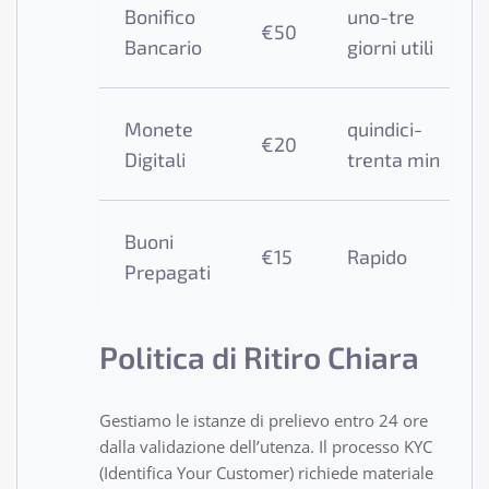
Bonifico
uno-tre
€50
Bancario
giorni utili
Monete
quindici-
€20
Digitali
trenta min
Buoni
€15
Rapido
Prepagati
Politica di Ritiro Chiara
Gestiamo le istanze di prelievo entro 24 ore
dalla validazione dell’utenza. Il processo KYC
(Identifica Your Customer) richiede materiale