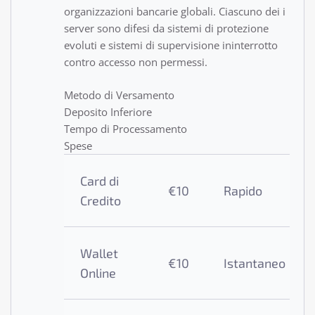
organizzazioni bancarie globali. Ciascuno dei i
server sono difesi da sistemi di protezione
evoluti e sistemi di supervisione ininterrotto
contro accesso non permessi.
Metodo di Versamento
Deposito Inferiore
Tempo di Processamento
Spese
Card di
€10
Rapido
Credito
Wallet
€10
Istantaneo
Online