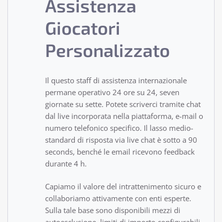
Assistenza
Giocatori
Personalizzato
Il questo staff di assistenza internazionale
permane operativo 24 ore su 24, seven
giornate su sette. Potete scriverci tramite chat
dal live incorporata nella piattaforma, e-mail o
numero telefonico specifico. Il lasso medio-
standard di risposta via live chat è sotto a 90
seconds, benché le email ricevono feedback
durante 4 h.
Capiamo il valore del intrattenimento sicuro e
collaboriamo attivamente con enti esperte.
Sulla tale base sono disponibili mezzi di