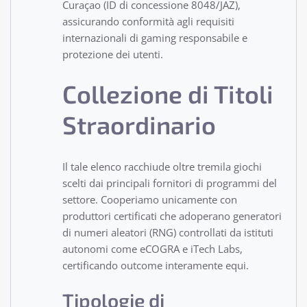
Curaçao (ID di concessione 8048/JAZ),
assicurando conformità agli requisiti
internazionali di gaming responsabile e
protezione dei utenti.
Collezione di Titoli
Straordinario
Il tale elenco racchiude oltre tremila giochi
scelti dai principali fornitori di programmi del
settore. Cooperiamo unicamente con
produttori certificati che adoperano generatori
di numeri aleatori (RNG) controllati da istituti
autonomi come eCOGRA e iTech Labs,
certificando outcome interamente equi.
Tipologie di