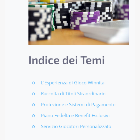
Indice dei Temi
L’Esperienza di Gioco Winnita
Raccolta di Titoli Straordinario
Protezione e Sistemi di Pagamento
Piano Fedeltà e Benefit Esclusivi
Servizio Giocatori Personalizzato