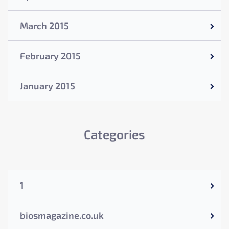
March 2015
February 2015
January 2015
Categories
1
biosmagazine.co.uk