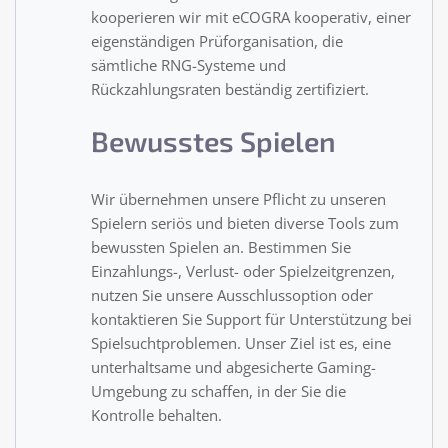
kooperieren wir mit eCOGRA kooperativ, einer
eigenständigen Prüforganisation, die
sämtliche RNG-Systeme und
Rückzahlungsraten beständig zertifiziert.
Bewusstes Spielen
Wir übernehmen unsere Pflicht zu unseren
Spielern seriös und bieten diverse Tools zum
bewussten Spielen an. Bestimmen Sie
Einzahlungs-, Verlust- oder Spielzeitgrenzen,
nutzen Sie unsere Ausschlussoption oder
kontaktieren Sie Support für Unterstützung bei
Spielsuchtproblemen. Unser Ziel ist es, eine
unterhaltsame und abgesicherte Gaming-
Umgebung zu schaffen, in der Sie die
Kontrolle behalten.