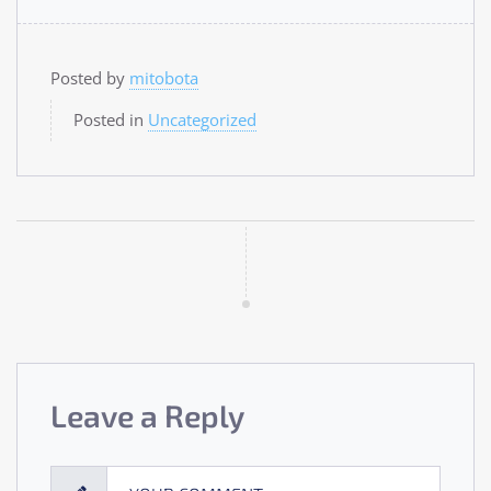
Posted by
mitobota
Posted in
Uncategorized
Leave a Reply