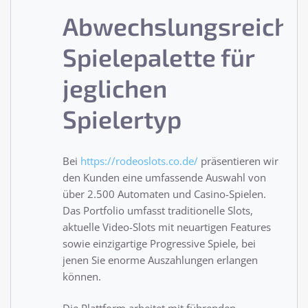
Abwechslungsreiche
Spielepalette für
jeglichen
Spielertyp
Bei
https://rodeoslots.co.de/
präsentieren wir
den Kunden eine umfassende Auswahl von
über 2.500 Automaten und Casino-Spielen.
Das Portfolio umfasst traditionelle Slots,
aktuelle Video-Slots mit neuartigen Features
sowie einzigartige Progressive Spiele, bei
jenen Sie enorme Auszahlungen erlangen
können.