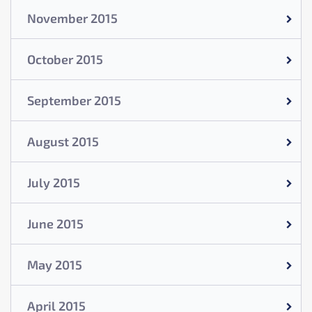
November 2015
October 2015
September 2015
August 2015
July 2015
June 2015
May 2015
April 2015