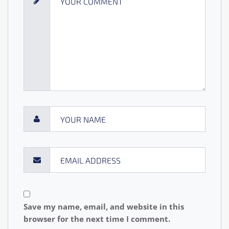
Save my name, email, and website in this
browser for the next time I comment.