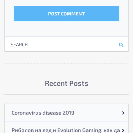
Recent Posts
Coronavirus disease 2019
Риболов на лед и Evolution Gaming: как да