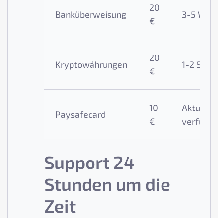
20
Banküberweisung
3-5 Wer
€
20
Kryptowährungen
1-2 Std
€
10
Aktuell n
Paysafecard
€
verfügba
Support 24
Stunden um die
Zeit