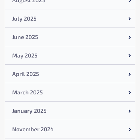
August 2025
July 2025
June 2025
May 2025
April 2025
March 2025
January 2025
November 2024