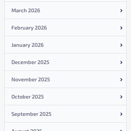
March 2026
February 2026
January 2026
December 2025
November 2025
October 2025
September 2025