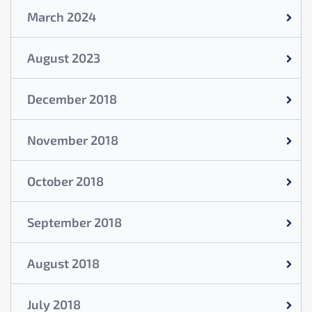
March 2024
August 2023
December 2018
November 2018
October 2018
September 2018
August 2018
July 2018