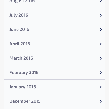
August 2016
July 2016
June 2016
April 2016
March 2016
February 2016
January 2016
December 2015