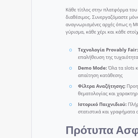
Κάθε τίτλος στην πλατφόρμα του 
διαθέσιμος. Συνεργαζόμαστε μόν
αναγνωρισμένες αρχές όπως η MG
γύρισμα, κάθε χέρι και κάθε στο
Τεχνολογία Provably Fair:
επαλήθευση της τυχαιότητα
Demo Mode:
Όλα τα slots 
απαίτηση κατάθεσης
Φίλτρα Αναζήτησης:
Προηγ
θεματολογίας και χαρακτηρ
Ιστορικό Παιχνιδιού:
Πλήρ
στατιστικά και γραφήματα
Πρότυπα Ασφά