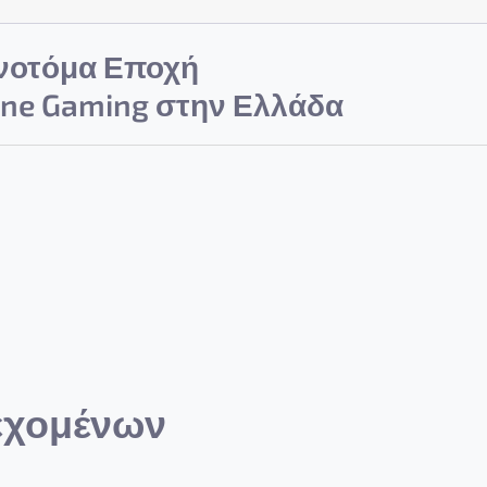
ινοτόμα Εποχή
ine Gaming στην Ελλάδα
εχομένων