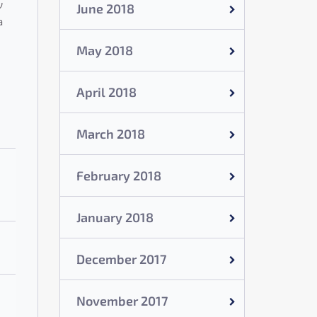
ν
June 2018
a
May 2018
April 2018
March 2018
February 2018
January 2018
December 2017
November 2017