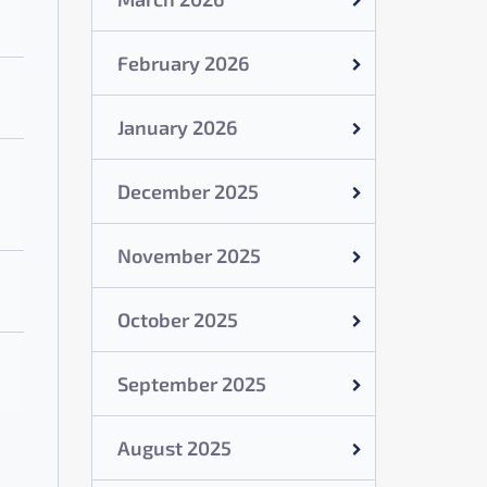
February 2026
January 2026
December 2025
November 2025
October 2025
September 2025
August 2025