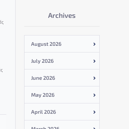
Archives
ές
August 2026
July 2026
ές
June 2026
May 2026
April 2026
March 2026