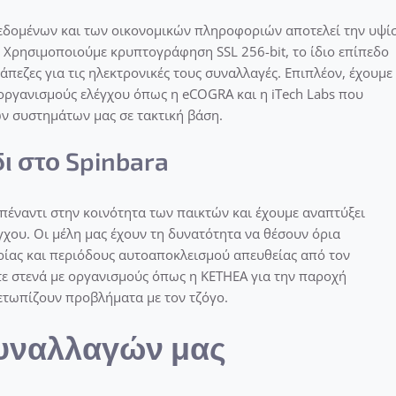
δομένων και των οικονομικών πληροφοριών αποτελεί την υψί
. Χρησιμοποιούμε κρυπτογράφηση SSL 256-bit, το ίδιο επίπεδο
πεζες για τις ηλεκτρονικές τους συναλλαγές. Επιπλέον, έχουμε
οργανισμούς ελέγχου όπως η eCOGRA και η iTech Labs που
ν συστημάτων μας σε τακτική βάση.
ι στο Spinbara
πέναντι στην κοινότητα των παικτών και έχουμε αναπτύξει
χου. Οι μέλη μας έχουν τη δυνατότητα να θέσουν όρια
ρίας και περιόδους αυτοαποκλεισμού απευθείας από τον
ε στενά με οργανισμούς όπως η KETHEA για την παροχή
ετωπίζουν προβλήματα με τον τζόγο.
υναλλαγών μας