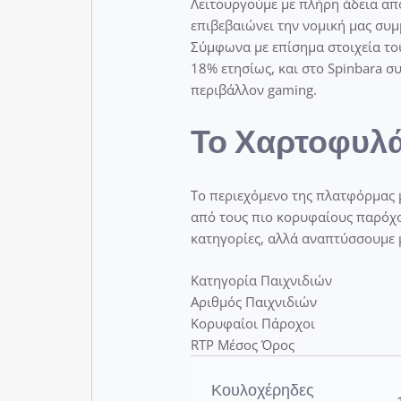
Λειτουργούμε με πλήρη άδεια απ
επιβεβαιώνει την νομική μας συ
Σύμφωνα με επίσημα στοιχεία του
18% ετησίως, και στο Spinbara 
περιβάλλον gaming.
Το Χαρτοφυλά
Το περιεχόμενο της πλατφόρμας 
από τους πιο κορυφαίους παρόχο
κατηγορίες, αλλά αναπτύσσουμε 
Κατηγορία Παιχνιδιών
Αριθμός Παιχνιδιών
Κορυφαίοι Πάροχοι
RTP Μέσος Όρος
Κουλοχέρηδες