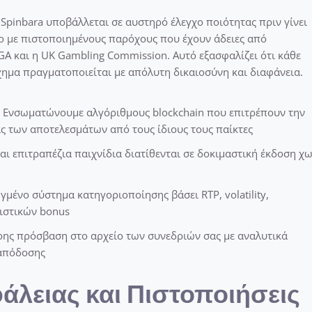
Spinbara υποβάλλεται σε αυστηρό έλεγχο ποιότητας πριν γίνει
ο με πιστοποιημένους παρόχους που έχουν άδειες από
A και η UK Gambling Commission. Αυτό εξασφαλίζει ότι κάθε
ίχημα πραγματοποιείται με απόλυτη δικαιοσύνη και διαφάνεια.
Ενσωματώνουμε αλγόριθμους blockchain που επιτρέπουν την
ς των αποτελεσμάτων από τους ίδιους τους παίκτες
και επιτραπέζια παιχνίδια διατίθενται σε δοκιμαστική έκδοση χ
μένο σύστημα κατηγοριοποίησης βάσει RTP, volatility,
ιστικών bonus
ης πρόσβαση στο αρχείο των συνεδριών σας με αναλυτικά
 απόδοσης
λειας και Πιστοποιήσεις