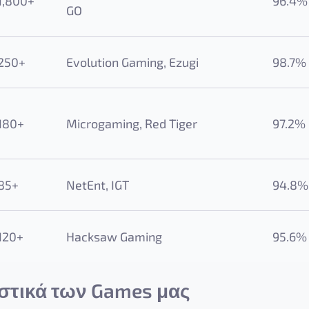
1,800+
96.4%
GO
250+
Evolution Gaming, Ezugi
98.7%
180+
Microgaming, Red Tiger
97.2%
85+
NetEnt, IGT
94.8%
120+
Hacksaw Gaming
95.6%
στικά των Games μας