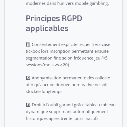
modernes dans l’univers mobile gambling.
Principes RGPD
applicables
1️⃣ Consentement explicite recueilli via case
tickbox lors inscription permettant ensuite
segmentation fine selon fréquence jeu (<5
sessions/mois vs >20).
2️⃣ Anonymisation permanente dès collecte
afin qu’aucune donnée nominative ne soit
stockée longtemps.
3️⃣ Droit à l’oubli garanti grâce tableau tableau
dynamique supprimant automatiquement
historiques après trente jours inactifs.