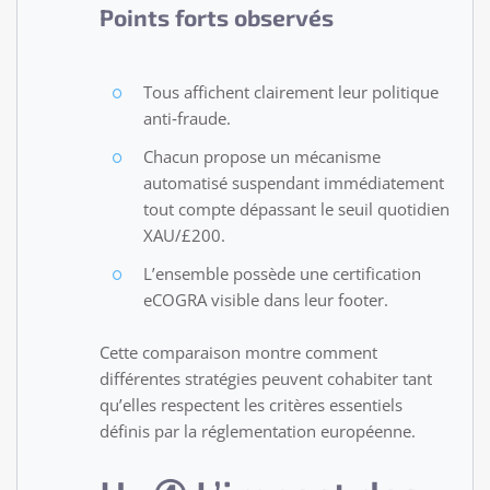
Points forts observés
Tous affichent clairement leur politique
anti‐fraude.
Chacun propose un mécanisme
automatisé suspendant immédiatement
tout compte dépassant le seuil quotidien
XAU/£200.
L’ensemble possède une certification
eCOGRA visible dans leur footer.
Cette comparaison montre comment
différentes stratégies peuvent cohabiter tant
qu’elles respectent les critères essentiels
définis par la réglementation européenne.