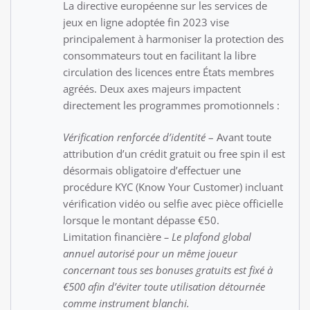
La directive européenne sur les services de
jeux en ligne adoptée fin 2023 vise
principalement à harmoniser la protection des
consommateurs tout en facilitant la libre
circulation des licences entre États membres
agréés. Deux axes majeurs impactent
directement les programmes promotionnels :
Vérification renforcée d’identité
– Avant toute
attribution d’un crédit gratuit ou free spin il est
désormais obligatoire d’effectuer une
procédure KYC (Know Your Customer) incluant
vérification vidéo ou selfie avec pièce officielle
lorsque le montant dépasse €50.
Limitation financière
– Le plafond global
annuel autorisé pour un même joueur
concernant tous ses bonuses gratuits est fixé à
€500 afin d’éviter toute utilisation détournée
comme instrument blanchi.