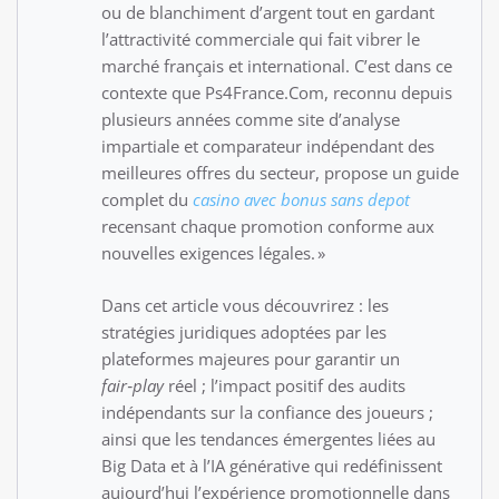
ou de blanchiment d’argent tout en gardant
l’attractivité commerciale qui fait vibrer le
marché français et international. C’est dans ce
contexte que Ps4France.Com, reconnu depuis
plusieurs années comme site d’analyse
impartiale et comparateur indépendant des
meilleures offres du secteur, propose un guide
complet du
casino avec bonus sans depot
recensant chaque promotion conforme aux
nouvelles exigences légales. »
Dans cet article vous découvrirez : les
stratégies juridiques adoptées par les
plateformes majeures pour garantir un
fair‑play
réel ; l’impact positif des audits
indépendants sur la confiance des joueurs ;
ainsi que les tendances émergentes liées au
Big Data et à l’IA générative qui redéfinissent
aujourd’hui l’expérience promotionnelle dans