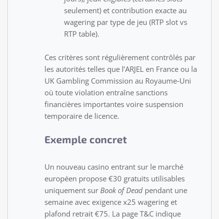
seulement) et contribution exacte au
wagering par type de jeu (RTP slot vs
RTP table).
Ces critères sont régulièrement contrôlés par
les autorités telles que l’ARJEL en France ou la
UK Gambling Commission au Royaume‑Uni
où toute violation entraîne sanctions
financières importantes voire suspension
temporaire de licence.
Exemple concret
Un nouveau casino entrant sur le marché
européen propose €30 gratuits utilisables
uniquement sur
Book of Dead
pendant une
semaine avec exigence x25 wagering et
plafond retrait €75. La page T&C indique