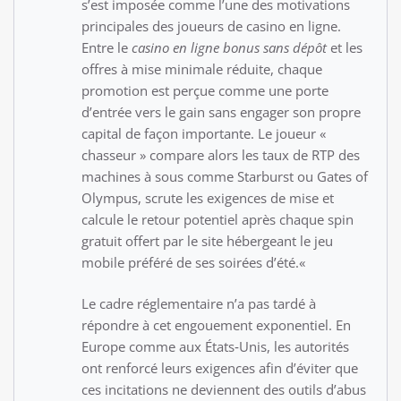
s’est imposée comme l’une des motivations
principales des joueurs de casino en ligne.
Entre le
casino en ligne bonus sans dépôt
et les
offres à mise minimale réduite, chaque
promotion est perçue comme une porte
d’entrée vers le gain sans engager son propre
capital de façon importante. Le joueur «
chasseur » compare alors les taux de RTP des
machines à sous comme Starburst ou Gates of
Olympus, scrute les exigences de mise et
calcule le retour potentiel après chaque spin
gratuit offert par le site hébergeant le jeu
mobile préféré de ses soirées d’été.«
Le cadre réglementaire n’a pas tardé à
répondre à cet engouement exponentiel. En
Europe comme aux États‑Unis, les autorités
ont renforcé leurs exigences afin d’éviter que
ces incitations ne deviennent des outils d’abus