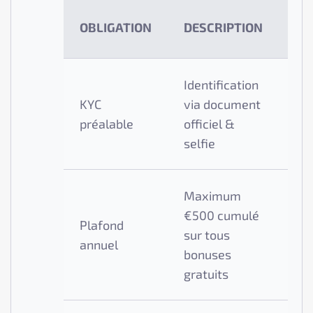
I
OBLIGATION
DESCRIPTION
D
Identification
E
KYC
via document
c
préalable
officiel &
a
selfie
ab
Maximum
Ré
€500 cumulé
Plafond
ri
sur tous
annuel
m
bonuses
la
gratuits