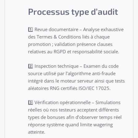
Processus type d’audit
1️⃣ Revue documentaire – Analyse exhaustive
des Termes & Conditions liés à chaque
promotion ; validation présence clauses
relatives au RGPD et responsabilité sociale.
2️⃣ Inspection technique – Examen du code
source utilisé par l’algorithme anti‐fraude
intégré dans le moteur serveur ainsi que tests
aléatoires RNG certifiés ISO/IEC 17025.
3️⃣ Vérification opérationnelle – Simulations
réelles où nos testeurs acceptent différents
types de bonuses afin d’observer temps réel
réponse système quand limite wagering
atteinte.