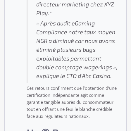
directeur marketing chez XYZ
Play.*
« Après audit eGaming
Compliance notre taux moyen
NGR a diminué car nous avons
éliminé plusieurs bugs
exploitables permettant
double comptage wagerings »,
explique le CTO d’Abc Casino.
Ces retours confirment que l’obtention d’une
certification indépendante agit comme
garantie tangible auprès du consommateur
tout en offrant une feuille blanche crédible
face aux régulateurs nationaux.