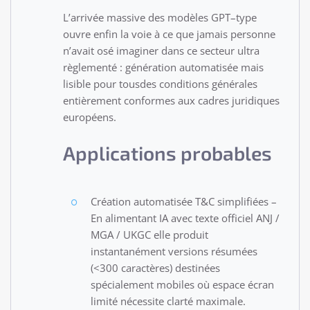
L’arrivée massive des modèles GPT–type
ouvre enfin la voie à ce que jamais personne
n’avait osé imaginer dans ce secteur ultra
règlementé : génération automatisée mais
lisible pour tousdes conditions générales
entièrement conformes aux cadres juridiques
européens.
Applications probables
Création automatisée T&C simplifiées –
En alimentant IA avec texte officiel ANJ /
MGA / UKGC elle produit
instantanément versions résumées
(<300 caractères) destinées
spécialement mobiles où espace écran
limité nécessite clarté maximale.