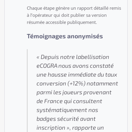
Chaque étape génère un rapport détaillé remis
à l’opérateur qui doit publier sa version
résumée accessible publiquement.
Témoignages anonymisés
« Depuis notre labellisation
eCOGRA nous avons constaté
une hausse immédiate du taux
conversion (+12%) notamment
parmi les joueurs provenant
de France qui consultent
systématiquement nos
badges sécurité avant
inscription »,
rapporte un