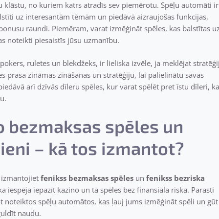
 klāstu, no kuriem katrs atradīs sev piemērotu. Spēļu automāti ir
balstīti uz interesantām tēmām un piedāvā aizraujošas funkcijas,
onusu raundi. Piemēram, varat izmēģināt spēles, kas balstītas u
s noteikti piesaistīs jūsu uzmanību.
kers, ruletes un blekdžeks, ir lieliska izvēle, ja meklējat stratēģi
 prasa zināmas zināšanas un stratēģiju, lai palielinātu savas
iedāvā arī dzīvās dīleru spēles, kur varat spēlēt pret īstu dīleri, k
u.
o bezmaksas spēles un
ieni – kā tos izmantot?
i izmantojiet
fenikss bezmaksas spēles
un
fenikss bezriska
ska iespēja iepazīt kazino un tā spēles bez finansiāla riska. Parasti
 noteiktos spēļu automātos, kas ļauj jums izmēģināt spēli un gūt
uldīt naudu.