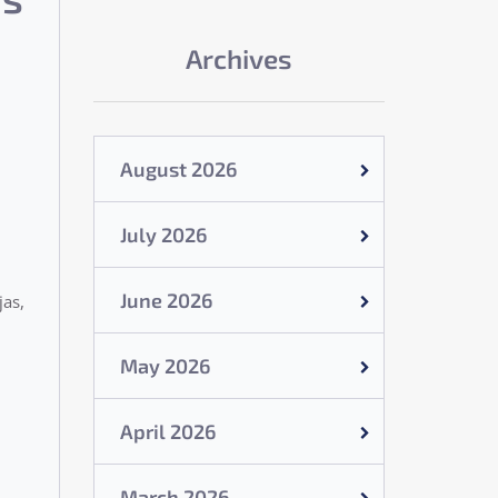
Archives
August 2026
July 2026
June 2026
jas,
May 2026
April 2026
March 2026