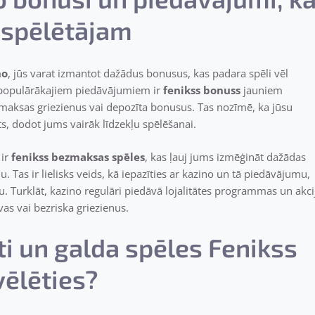
 spēlētājam
no
, jūs varat izmantot dažādus bonusus, kas padara spēli vēl
 populārākajiem piedāvājumiem ir
fenikss bonuss
jauniem
ezmaksas griezienus vai depozīta bonusus. Tas nozīmē, ka jūsu
ts, dodot jums vairāk līdzekļu spēlēšanai.
 ir
fenikss bezmaksas spēles
, kas ļauj jums izmēģināt dažādas
. Tas ir lielisks veids, kā iepazīties ar kazino un tā piedāvājumu,
u. Turklāt, kazino regulāri piedāvā lojalitātes programmas un akci
vas vai bezriska griezienus.
i un galda spēles Fenikss
vēlēties?