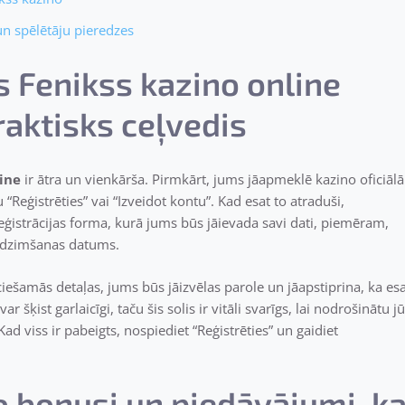
n spēlētāju pieredzes
s Fenikss kazino online
raktisks ceļvedis
line
ir ātra un vienkārša. Pirmkārt, jums jāapmeklē kazino oficiālā
Reģistrēties” vai “Izveidot kontu”. Kad esat to atraduši,
 reģistrācijas forma, kurā jums būs jāievada savi dati, piemēram,
n dzimšanas datums.
ciešamās detaļas, jums būs jāizvēlas parole un jāapstiprina, ka es
r šķist garlaicīgi, taču šis solis ir vitāli svarīgs, lai nodrošinātu j
ad viss ir pabeigts, nospiediet “Reģistrēties” un gaidiet
o bonusi un piedāvājumi, k