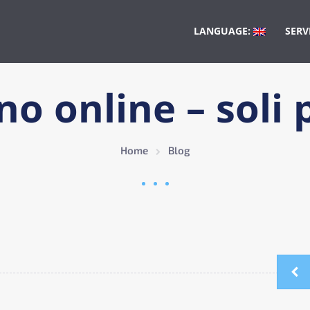
LANGUAGE:
SERV
Home
Blog