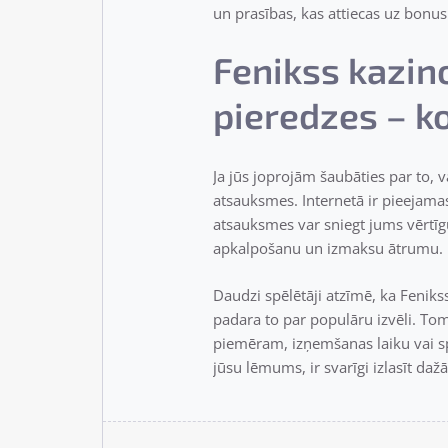
un prasības, kas attiecas uz bonu
Fenikss kazin
pieredzes – ko
Ja jūs joprojām šaubāties par to, v
atsauksmes. Internetā ir pieejam
atsauksmes var sniegt jums vērtīgu
apkalpošanu un izmaksu ātrumu.
Daudzi spēlētāji atzīmē, ka Feniks
padara to par populāru izvēli. To
piemēram, izņemšanas laiku vai sp
jūsu lēmums, ir svarīgi izlasīt daž