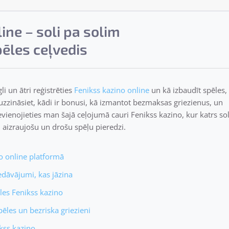
ine – soli pa solim
pēles ceļvedis
i un ātri reģistrēties
Fenikss kazino online
un kā izbaudīt spēles,
uzzināsiet, kādi ir bonusi, kā izmantot bezmaksas griezienus, un
evienojieties man šajā ceļojumā cauri Fenikss kazino, kur katrs sol
tu aizraujošu un drošu spēļu pieredzi.
no online platformā
edāvājumi, kas jāzina
les Fenikss kazino
ēles un bezriska griezieni
kss kazino