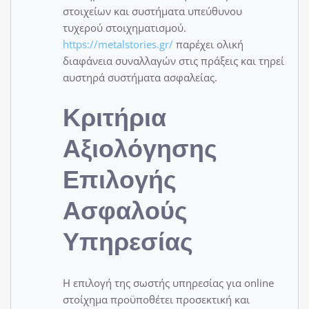
στοιχείων και συστήματα υπεύθυνου
τυχερού στοιχηματισμού.
https://metalstories.gr/
παρέχει ολική
διαφάνεια συναλλαγών στις πράξεις και τηρεί
αυστηρά συστήματα ασφαλείας.
Κριτήρια
Αξιολόγησης
Επιλογής
Ασφαλούς
Υπηρεσίας
Η επιλογή της σωστής υπηρεσίας για online
στοίχημα προϋποθέτει προσεκτική και