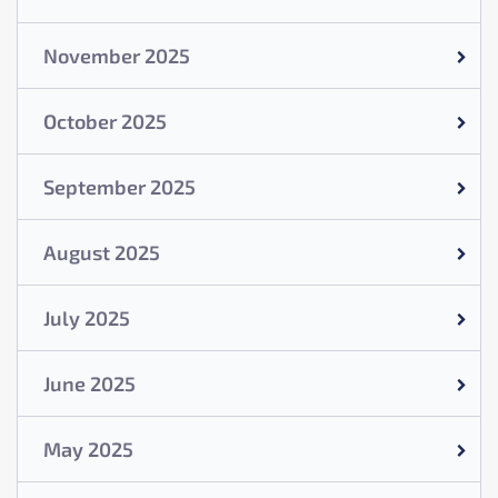
November 2025
October 2025
September 2025
August 2025
July 2025
June 2025
May 2025