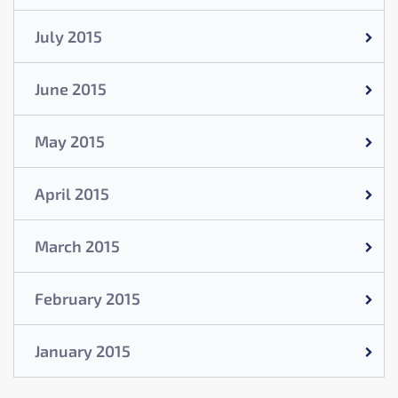
July 2015
June 2015
May 2015
April 2015
March 2015
February 2015
January 2015