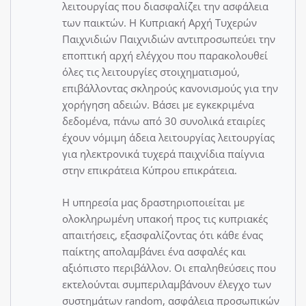
λειτουργίας που διασφαλίζει την ασφάλεια
των παικτών. Η Κυπριακή Αρχή Τυχερών
Παιχνιδιών Παιχνιδιών αντιπροσωπεύει την
εποπτική αρχή ελέγχου που παρακολουθεί
όλες τις λειτουργίες στοιχηματισμού,
επιβάλλοντας σκληρούς κανονισμούς για την
χορήγηση αδειών. Βάσει με εγκεκριμένα
δεδομένα, πάνω από 30 συνολικά εταιρίες
έχουν νόμιμη άδεια λειτουργίας λειτουργίας
για ηλεκτρονικά τυχερά παιχνίδια παίγνια
στην επικράτεια Κύπρου επικράτεια.
Η υπηρεσία μας δραστηριοποιείται με
ολοκληρωμένη υπακοή προς τις κυπριακές
απαιτήσεις, εξασφαλίζοντας ότι κάθε ένας
παίκτης απολαμβάνει ένα ασφαλές και
αξιόπιστο περιβάλλον. Οι επαληθεύσεις που
εκτελούνται συμπεριλαμβάνουν έλεγχο των
συστημάτων random, ασφάλεια προσωπικών