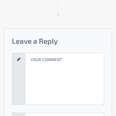
Leave a Reply