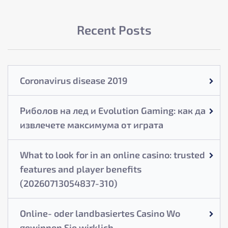
Recent Posts
Coronavirus disease 2019
Риболов на лед и Evolution Gaming: как да
извлечете максимума от играта
What to look for in an online casino: trusted
features and player benefits
(20260713054837-310)
Online- oder landbasiertes Casino Wo
gewinnen Sie wirklich