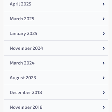
April 2025
March 2025
January 2025
November 2024
March 2024
August 2023
December 2018
November 2018