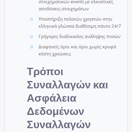
στοιχηματικών events με ελκυστικές
αποδόσεις στοιχημάτων
Υποστήριξη πελατών χρηστών στην
ελληνικά γλώσσα διαθέσιμη πάντα 24/7
Γρήγορες διαδικασίες ανάληψης ποσών
Διαφανείς όροι και όροι χωρίς κρυφά
κόστη χρεώσεις
Τρόποι
Συναλλαγών και
Ασφάλεια
Δεδομένων
Συναλλαγών