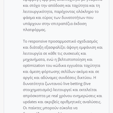
και στόχο την απόδοση και ταχύτητα και τη
λειτουργικότητα, παρέχοντας ολόκληρο το
φάσμα και εύρος των δυνατοτήτων που
υπάρχουν στην επιτραπέζια έκδοση
πλατφόρμας.
Το responsive προσαρμοστικό σχεδιασμός
και διάταξη εξασφαλίζει άψογη εμφάνιση και
λειτουργία σε κάθε τις συσκευές και
μηχανήματα, ενώ η βελτιστοποίηση και
optimization του κώδικα εγγυάται ταχύτητα
και άμεση φόρτωσης σελίδων ακόμα και σε
αργές και αδύναμες συνδέσεις δικτύου. Η
δυνατότητα ζωντανού live betting (live
στοιχηματισμός) λειτουργεί και εκτελείται
απρόσκοπτα με real χρόνου ενημερώσεις και
updates και ακριβείς αριθμητικές αναλύσεις.
Οι παίκτες μπορούν εύκολα να