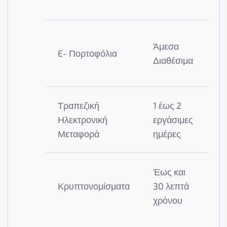
ημ
Μέ
Άμεσα
E- Πορτοφόλια
ώρ
Διαθέσιμα
χρ
Τραπεζική
1 έως 2
Τρ
Ηλεκτρονική
εργάσιμες
πέ
Μεταφορά
ημέρες
ερ
Έως και
Μέ
Κρυπτονομίσματα
30 λεπτά
hr
χρόνου