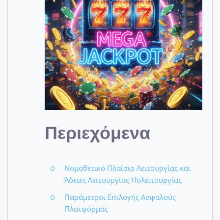
Περιεχόμενα
Νομοθετικό Πλαίσιο Λειτουργίας και
Άδειες Λειτουργίας Hoλειτουργίας
Παράμετροι Επιλογής Ασφαλούς
Πλατφόρμας