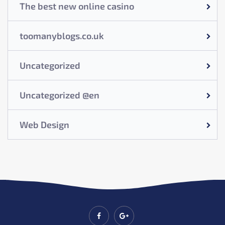
The best new online casino
toomanyblogs.co.uk
Uncategorized
Uncategorized @en
Web Design