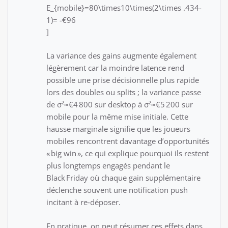
E_{mobile}=80\times10\times(2\times .434-
1)= -€96
]
La variance des gains augmente également
légèrement car la moindre latence rend
possible une prise décisionnelle plus rapide
lors des doubles ou splits ; la variance passe
de σ²≈€4 800 sur desktop à σ²≈€5 200 sur
mobile pour la même mise initiale. Cette
hausse marginale signifie que les joueurs
mobiles rencontrent davantage d’opportunités
« big win », ce qui explique pourquoi ils restent
plus longtemps engagés pendant le
Black Friday où chaque gain supplémentaire
déclenche souvent une notification push
incitant à re‑déposer.
En pratique, on peut résumer ces effets dans