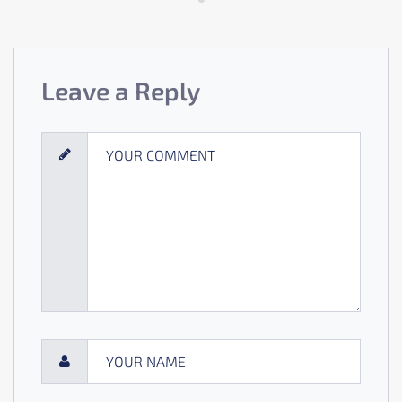
Leave a Reply