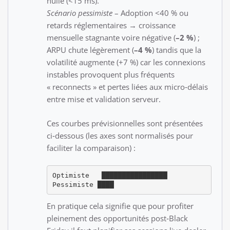
nulle (<15 ms).
Scénario pessimiste
– Adoption <40 % ou
retards réglementaires → croissance
mensuelle stagnante voire négative (
–2 %
) ;
ARPU chute légèrement (
–4 %
) tandis que la
volatilité augmente (+7 %) car les connexions
instables provoquent plus fréquents
« reconnects » et pertes liées aux micro‑délais
entre mise et validation serveur.
Ces courbes prévisionnelles sont présentées
ci‑dessous (les axes sont normalisés pour
faciliter la comparaison) :
Optimiste   ████████████████

En pratique cela signifie que pour profiter
pleinement des opportunités post‑Black