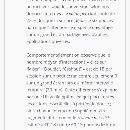
un meilleur taux de conversion selon nos
données internes : le
value per click
chute de
22 % dès que la surface dépasse six pouces
parce que l’attention se disperse davantage
sur un grand écran partagé avec d’autres
applications ouvertes.
Comportementalement on observe que le
nombre moyen d’interactions – clics sur
“Miser”, “Double”, “Cashout” – est de 15 par
session sur un petit écran contre seulement 9
sur un grand écran lors du même intervalle
temporel (30 min). Cette différence s’explique
par une UI tactile optimisée qui place toutes
les actions essentielles à portée du pouce ;
ainsi chaque interaction supplémentaire
augmente directement le
revenue per click
estimé à €0,18 contre €0,13 pour le desktop