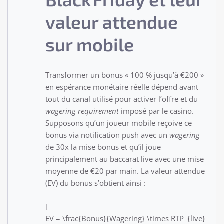
valeur attendue
sur mobile
Transformer un bonus « 100 % jusqu’à €200 »
en espérance monétaire réelle dépend avant
tout du canal utilisé pour activer l’offre et du
wagering requirement
imposé par le casino.
Supposons qu’un joueur mobile reçoive ce
bonus via notification push avec un
wagering
de 30x la mise bonus et qu’il joue
principalement au baccarat live avec une mise
moyenne de €20 par main. La valeur attendue
(EV) du bonus s’obtient ainsi :
[
EV = \frac{Bonus}{Wagering} \times RTP_{live}