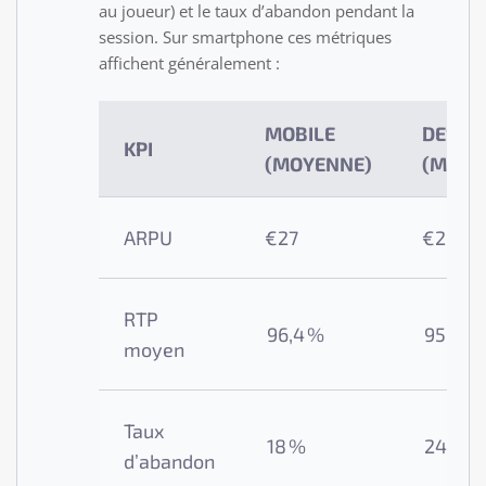
au joueur) et le taux d’abandon pendant la
session. Sur smartphone ces métriques
affichent généralement :
MOBILE
DESKT
KPI
(MOYENNE)
(MOYE
ARPU
€27
€22
RTP
96,4 %
95,8 %
moyen
Taux
18 %
24 %
d’abandon