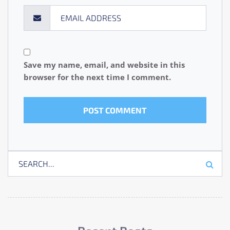
Save my name, email, and website in this
browser for the next time I comment.